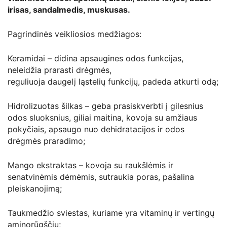
irisas, sandalmedis, muskusas.
Pagrindinės veikliosios medžiagos:
Keramidai – didina apsaugines odos funkcijas,
neleidžia prarasti drėgmės,
reguliuoja daugelį ląstelių funkcijų, padeda atkurti odą;
Hidrolizuotas šilkas – geba prasiskverbti į gilesnius
odos sluoksnius, giliai maitina, kovoja su amžiaus
pokyčiais, apsaugo nuo dehidratacijos ir odos
drėgmės praradimo;
Mango ekstraktas – kovoja su raukšlėmis ir
senatvinėmis dėmėmis, sutraukia poras, pašalina
pleiskanojimą;
Taukmedžio sviestas, kuriame yra vitaminų ir vertingų
aminorūgščių;