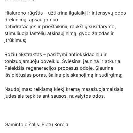
Hialurono rūgštis – užtikrina ilgalaikį ir intensyvų odos
drėkinimą, apsaugo nuo
dehidratacijos ir priešlaikinių raukšlių susidarymo,
stimuliuoja ląstelių atsinaujinimą, gydo žaizdas ir
įtrūkimus;
Rožių ekstraktas – pasižymi antioksidaciniu ir
tonizuojamuoju poveikiu. Šviesina, jaunina ir atkuria.
Paleidžia regeneracijos procesus odoje. Siaurina
išsiplėtusias poras, šalina pleiskanojimą ir sudirgimą;
Naudojimas: reikiamą kiekį kremą masažuojamaisiais
judesiais tepkite ant sausos, nuvalytos odos.
Gamintojo šalis: Pietų Korėja