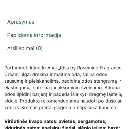
Aprašymas
Papildoma informacija
Atsiliepimai (0)
Parfumuoti kūno kremai „Kiss by Rosemine Fragrance
Cream” ilgai drėkina ir maitina odą, šalina odos
sausumą ir pleiskanojimą, padidina odos stangrumą ir
elastingumą, suteikia jai aksominio švelnumo. Atkuria
odos lipidinį barjerą ir padeda išlaikyti drėgmę ląstelių
viduje. Produktą rekomenduojama naudoti po dušo ar
vonios. Kremas greitai įsegeria ir nepalieka lipnumo.
Viršutinės kvapo natos: avietės, bergamotės;
vidurinės natos: apelsinų žiedai, slėnio lelijos; bazė: