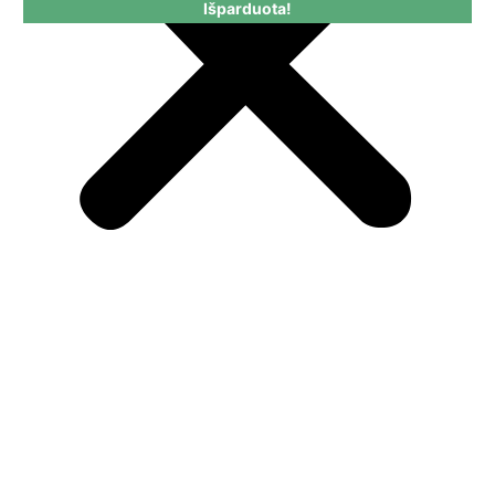
Išparduota!