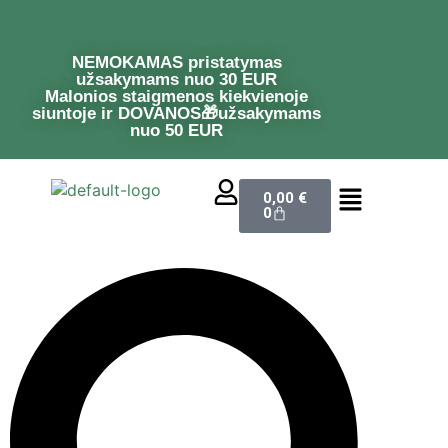
NEMOKAMAS pristatymas
užsakymams nuo 30 EUR
Malonios staigmenos kiekvienoje
siuntoje ir DOVANOS🎁užsakymams
nuo 50 EUR
0,00
€
0