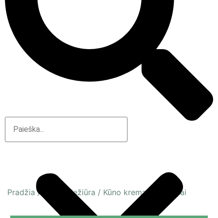
Pradžia
/
Kūno priežiūra
/
Kūno kremai ir losjonai