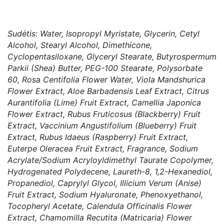
Sudėtis: Water, Isopropyl Myristate, Glycerin, Cetyl
Alcohol, Stearyl Alcohol, Dimethicone,
Cyclopentasiloxane, Glyceryl Stearate, Butyrospermum
Parkii (Shea) Butter, PEG-100 Stearate, Polysorbate
60, Rosa Centifolia Flower Water, Viola Mandshurica
Flower Extract, Aloe Barbadensis Leaf Extract, Citrus
Aurantifolia (Lime) Fruit Extract, Camellia Japonica
Flower Extract, Rubus Fruticosus (Blackberry) Fruit
Extract, Vaccinium Angustifolium (Blueberry) Fruit
Extract, Rubus Idaeus (Raspberry) Fruit Extract,
Euterpe Oleracea Fruit Extract, Fragrance, Sodium
Acrylate/Sodium Acryloyldimethyl Taurate Copolymer,
Hydrogenated Polydecene, Laureth-8, 1,2-Hexanediol,
Propanediol, Caprylyl Glycol, Illicium Verum (Anise)
Fruit Extract, Sodium Hyaluronate, Phenoxyethanol,
Tocopheryl Acetate, Calendula Officinalis Flower
Extract, Chamomilla Recutita (Matricaria) Flower