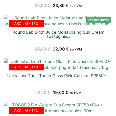
28,00
€
23,80
€
su PVM
Išparduota!
AKCIJA! - 15%
Round Lab Birch Juice Moisturizing Sun Cream
apsauginis...
25,90
€
22,00
€
su PVM
AKCIJA! - 14%
Unleashia Don’t Touch Glass Pink Cushion SPF50+...
22,70
€
19,60
€
su PVM
AKCIJA! - 19%