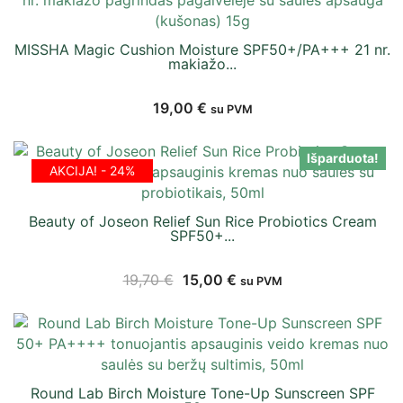
MISSHA Magic Cushion Moisture SPF50+/PA+++ 21 nr.
makiažo...
19,00
€
su PVM
Išparduota!
AKCIJA! - 24%
Beauty of Joseon Relief Sun Rice Probiotics Cream
SPF50+...
19,70
€
15,00
€
su PVM
Round Lab Birch Moisture Tone-Up Sunscreen SPF