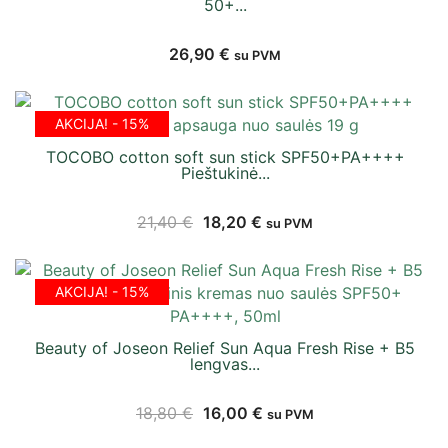
50+...
26,90
€
su PVM
AKCIJA! - 15%
TOCOBO cotton soft sun stick SPF50+PA++++
Pieštukinė...
21,40
€
18,20
€
su PVM
AKCIJA! - 15%
Beauty of Joseon Relief Sun Aqua Fresh Rise + B5
lengvas...
18,80
€
16,00
€
su PVM