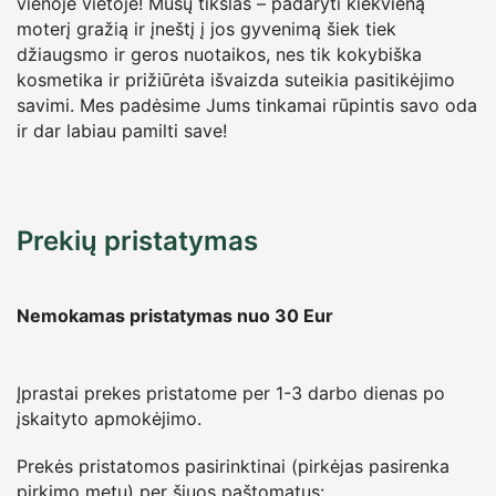
vienoje vietoje! Mūsų tikslas – padaryti kiekvieną
moterį gražią ir įneštį į jos gyvenimą šiek tiek
džiaugsmo ir geros nuotaikos, nes tik kokybiška
kosmetika ir prižiūrėta išvaizda suteikia pasitikėjimo
savimi. Mes padėsime Jums tinkamai rūpintis savo oda
ir dar labiau pamilti save!
Prekių pristatymas
Nemokamas pristatymas nuo 30
Eur
Įprastai prekes pristatome per 1-3 darbo dienas po
įskaityto apmokėjimo.
Prekės pristatomos pasirinktinai (pirkėjas pasirenka
pirkimo metu) per šiuos paštomatus: