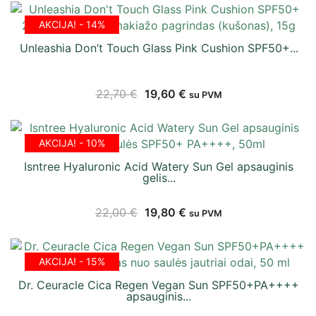
AKCIJA! - 14%
Unleashia Don’t Touch Glass Pink Cushion SPF50+...
22,70
€
19,60
€
su PVM
AKCIJA! - 10%
Isntree Hyaluronic Acid Watery Sun Gel apsauginis
gelis...
22,00
€
19,80
€
su PVM
AKCIJA! - 15%
Dr. Ceuracle Cica Regen Vegan Sun SPF50+PA++++
apsauginis...