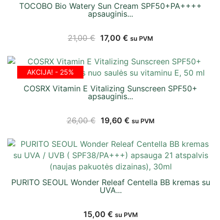
TOCOBO Bio Watery Sun Cream SPF50+PA++++
apsauginis...
21,00
€
17,00
€
su PVM
AKCIJA! - 25%
COSRX Vitamin E Vitalizing Sunscreen SPF50+
apsauginis...
26,00
€
19,60
€
su PVM
PURITO SEOUL Wonder Releaf Centella BB kremas su
UVA...
15,00
€
su PVM