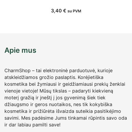
3,40
€
su PVM
Apie mus
CharmShop – tai elektroninė parduotuvė, kurioje
atskleidžiamos grožio paslaptis. Korėjietiška
kosmetika bei žymiausi ir geidžiamiausi prekių ženklai
vienoje vietoje! Mūsų tikslas – padaryti kiekvieną
moterį gražią ir įneštį į jos gyvenimą šiek tiek
džiaugsmo ir geros nuotaikos, nes tik kokybiška
kosmetika ir prižiūrėta išvaizda suteikia pasitikėjimo
savimi. Mes padėsime Jums tinkamai rūpintis savo oda
ir dar labiau pamilti save!