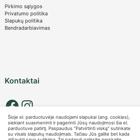
Pirkimo sąlygos
Privatumo politika
Slapukų politika
Bendradarbiavimas
Kontaktai
Šioje el. parduotuvėje naudojami slapukai (ang. cookies),
siekiant suasmeninti ir pagerinti Jūsų naudojimosi šia el.
Tel. nr.: +37067677885
parduotuve patirtį. Paspaudus "Patvirtinti viską" sutinkate
info
@charmshop.lt
su visais slapukų naudojimais. Tačiau Jūs galite bet kada
atšaukti savo sutikimą. Tai padaryti galėsite perskaite