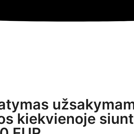
atymas užsakymam
s kiekvienoje siun
0 EUR