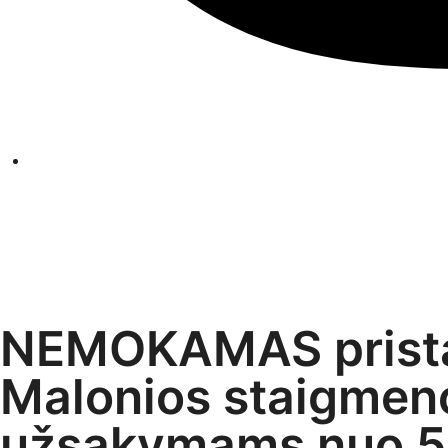
NEMOKAMAS prist
Malonios staigmeno
užsakymams nuo 5