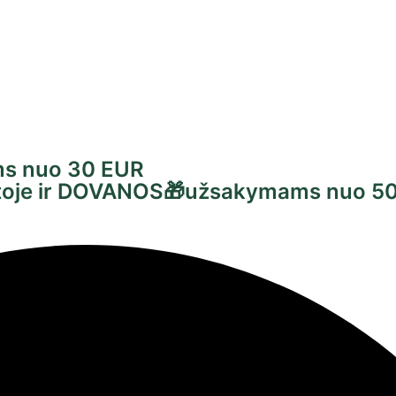
s nuo 30 EUR
untoje ir DOVANOS🎁užsakymams nuo 5