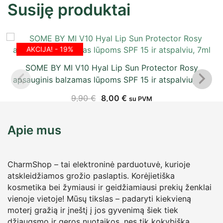
Susiję produktai
AKCIJA! - 19%
SOME BY MI V10 Hyal Lip Sun Protector Rosy
apsauginis balzamas lūpoms SPF 15 ir atspalviu, 7ml
9,90
€
8,00
€
su PVM
Apie mus
CharmShop – tai elektroninė parduotuvė, kurioje
atskleidžiamos grožio paslaptis. Korėjietiška
kosmetika bei žymiausi ir geidžiamiausi prekių ženklai
vienoje vietoje! Mūsų tikslas – padaryti kiekvieną
moterį gražią ir įneštį į jos gyvenimą šiek tiek
džiaugsmo ir geros nuotaikos, nes tik kokybiška