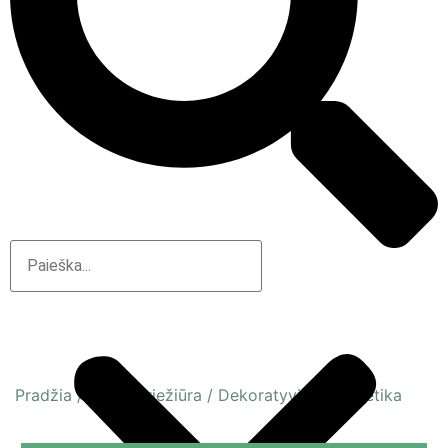
Pradžia
/
Veido priežiūra
/
Dekoratyvinė kosmetika