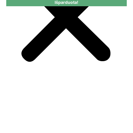
Išparduota!