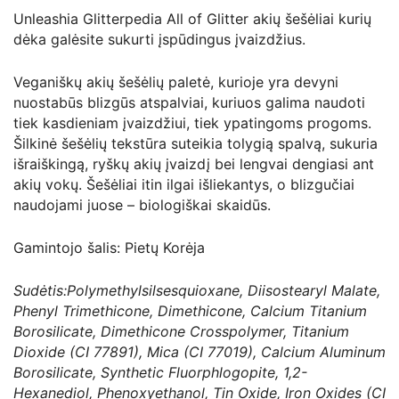
Unleashia Glitterpedia All of Glitter akių šešėliai kurių
dėka galėsite sukurti įspūdingus įvaizdžius.
Veganiškų akių šešėlių paletė, kurioje yra devyni
nuostabūs blizgūs atspalviai, kuriuos galima naudoti
tiek kasdieniam įvaizdžiui, tiek ypatingoms progoms.
Šilkinė šešėlių tekstūra suteikia tolygią spalvą, sukuria
išraiškingą, ryškų akių įvaizdį bei lengvai dengiasi ant
akių vokų. Šešėliai itin ilgai išliekantys, o blizgučiai
naudojami juose – biologiškai skaidūs.
Gamintojo šalis: Pietų Korėja
Sudėtis:
Polymethylsilsesquioxane, Diisostearyl Malate,
Phenyl Trimethicone, Dimethicone, Calcium Titanium
Borosilicate, Dimethicone Crosspolymer, Titanium
Dioxide (CI 77891), Mica (CI 77019), Calcium Aluminum
Borosilicate, Synthetic Fluorphlogopite, 1,2-
Hexanediol, Phenoxyethanol, Tin Oxide, Iron Oxides (CI