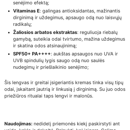
senėjimo efektą;
Vitaminas E
: galingas antioksidantas, mažinantis
dirginimą ir uždegimus, apsaugo odą nuo laisvųjų
radikalų;
Žaliosios arbatos ekstraktas
: reguliuoja riebalų
gamybą, suteikia odai tvirtumo, mažina uždegimus
ir skatina odos atsinaujinimą;
SPF50+ PA++++
: aukštas apsaugos nuo UVA ir
UVB spindulių lygis saugo odą nuo saulės
nudegimų ir priešlaikinio senėjimo;
Šis lengvas ir greitai įsigeriantis kremas tinka visų tipų
odai, įskaitant jautrią ir linkusią į dirginimą. Su juo odos
priežiūros ritualai taps lengvi ir malonūs.
Naudojimas:
nedidelį priemonės kiekį paskirstyti ant