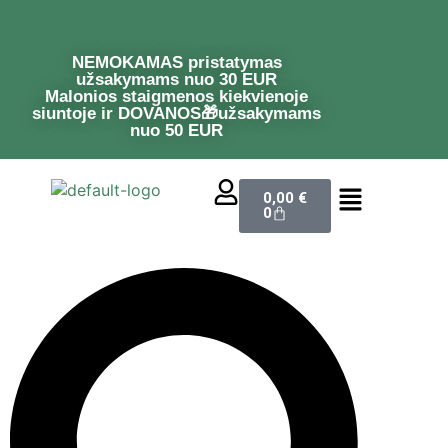
NEMOKAMAS pristatymas
užsakymams nuo 30 EUR
Malonios staigmenos kiekvienoje
siuntoje ir DOVANOS🎁užsakymams
nuo 50 EUR
0,00
€
0