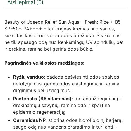
Atsiliepimai (0)
Beauty of Joseon Relief Sun Aqua – Fresh: Rice + B5
SPF50+ PA++++ – tai lengvas kremas nuo saulės,
sukurtas kasdienei veido odos priežiūrai. Šis kremas
ne tik apsaugo odą nuo kenksmingų UV spindulių, bet
ir drėkina, ramina bei gerina odos būklę.
Pagrindinės veikliosios medžiagos:
Ryžių vanduo
: padeda pašviesinti odos spalvos
netolygumus, gerina odos elastingumą ir ramina
dirginimus bei uždegimus;
Pantenolis (B5 vitaminas)
: turi antiuždegiminių ir
drėkinamųjų savybių, ramina odą ir spartina
epidermio regeneraciją;
Ceramidas NP
: stiprina odos hidrolipidinį barjerą,
saugo odą nuo vandens praradimo ir turi anti-