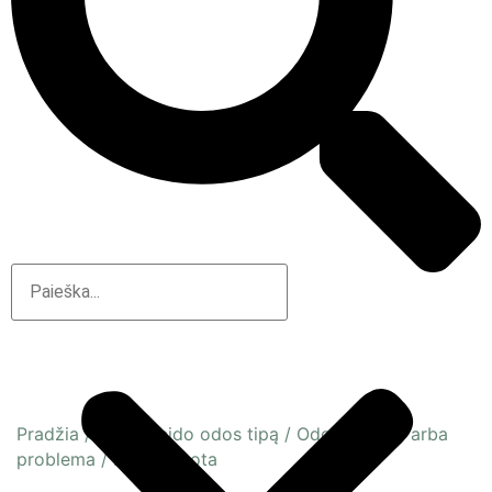
Pradžia
/
Pagal veido odos tipą
/
Odos būsena arba
problema
/
Dehitratuota