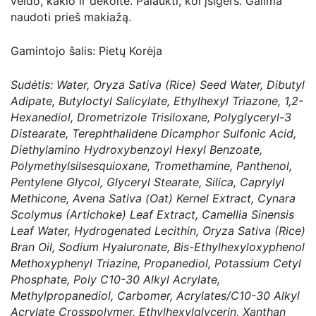
veido, kaklo ir dekoltė. Palaukti, kol įsigers. Galima
naudoti prieš makiažą.
Gamintojo šalis: Pietų Korėja
Sudėtis: Water, Oryza Sativa (Rice) Seed Water, Dibutyl
Adipate, Butyloctyl Salicylate, Ethylhexyl Triazone, 1,2-
Hexanediol, Drometrizole Trisiloxane, Polyglyceryl-3
Distearate, Terephthalidene Dicamphor Sulfonic Acid,
Diethylamino Hydroxybenzoyl Hexyl Benzoate,
Polymethylsilsesquioxane, Tromethamine, Panthenol,
Pentylene Glycol, Glyceryl Stearate, Silica, Caprylyl
Methicone, Avena Sativa (Oat) Kernel Extract, Cynara
Scolymus (Artichoke) Leaf Extract, Camellia Sinensis
Leaf Water, Hydrogenated Lecithin, Oryza Sativa (Rice)
Bran Oil, Sodium Hyaluronate, Bis-Ethylhexyloxyphenol
Methoxyphenyl Triazine, Propanediol, Potassium Cetyl
Phosphate, Poly C10-30 Alkyl Acrylate,
Methylpropanediol, Carbomer, Acrylates/C10-30 Alkyl
Acrylate Crosspolymer, Ethylhexylglycerin, Xanthan