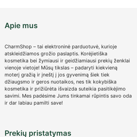
Apie mus
CharmShop – tai elektroninė parduotuvė, kurioje
atskleidžiamos grožio paslaptis. Korėjietiška
kosmetika bei žymiausi ir geidžiamiausi prekių ženklai
vienoje vietoje! Mūsų tikslas – padaryti kiekvieną
moterį gražią ir įneštį į jos gyvenimą šiek tiek
džiaugsmo ir geros nuotaikos, nes tik kokybiška
kosmetika ir prižiūrėta išvaizda suteikia pasitikėjimo
savimi. Mes padėsime Jums tinkamai rūpintis savo oda
ir dar labiau pamilti save!
Prekių pristatymas