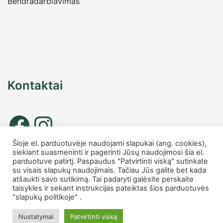
Bendradarbiavimas
Kontaktai
Šioje el. parduotuvėje naudojami slapukai (ang. cookies),
siekiant suasmeninti ir pagerinti Jūsų naudojimosi šia el.
Tel. nr.: +37067677885
parduotuve patirtį. Paspaudus "Patvirtinti viską" sutinkate
info
@charmshop.lt
su visais slapukų naudojimais. Tačiau Jūs galite bet kada
atšaukti savo sutikimą. Tai padaryti galėsite perskaite
taisykles ir sekant instrukcijas pateiktas šios parduotuvės
MB Charmshop
"slapukų politikoje" .
Įmonės kodas 306007816
PVM kodas LT100014759418
Nustatymai
Patvirtinti viską