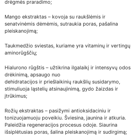
drėgmės praradimo;
Mango ekstraktas – kovoja su raukšlėmis ir
senatvinėmis dėmėmis, sutraukia poras, pašalina
pleiskanojimą;
Taukmedžio sviestas, kuriame yra vitaminų ir vertingų
aminorūgščių;
Hialurono rūgštis – užtikrina ilgalaikį ir intensyvų odos
drėkinimą, apsaugo nuo
dehidratacijos ir priešlaikinių raukšlių susidarymo,
stimuliuoja ląstelių atsinaujinimą, gydo žaizdas ir
įtrūkimus;
Rožių ekstraktas – pasižymi antioksidaciniu ir
tonizuojamuoju poveikiu. Šviesina, jaunina ir atkuria.
Paleidžia regeneracijos procesus odoje. Siaurina
išsiplėtusias poras, šalina pleiskanojimą ir sudirgimą;