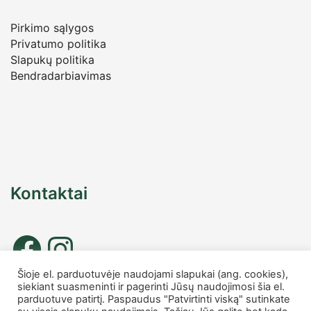
Pirkimo sąlygos
Privatumo politika
Slapukų politika
Bendradarbiavimas
Kontaktai
Šioje el. parduotuvėje naudojami slapukai (ang. cookies),
siekiant suasmeninti ir pagerinti Jūsų naudojimosi šia el.
Tel. nr.: +37067677885
parduotuve patirtį. Paspaudus "Patvirtinti viską" sutinkate
info
@charmshop.lt