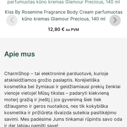
Kiss By Rosemine Fragrance Body Cream parfumuotas
kūno kremas Glamour Precious, 140 ml
12,80
€
su PVM
Apie mus
CharmShop – tai elektroninė parduotuvė, kurioje
atskleidžiamos grožio paslaptis. Korėjietiška
kosmetika bei žymiausi ir geidžiamiausi prekių ženklai
vienoje vietoje! Mūsų tikslas – padaryti kiekvieną
moterį gražią ir įneštį į jos gyvenimą šiek tiek
džiaugsmo ir geros nuotaikos, nes tik kokybiška
kosmetika ir prižiūrėta išvaizda suteikia pasitikėjimo
savimi. Mes padėsime Jums tinkamai rūpintis savo oda
ir dar labiau pamilti save!