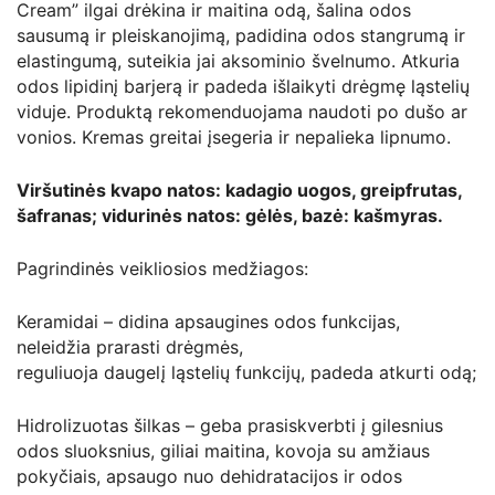
Cream” ilgai drėkina ir maitina odą, šalina odos
sausumą ir pleiskanojimą, padidina odos stangrumą ir
elastingumą, suteikia jai aksominio švelnumo. Atkuria
odos lipidinį barjerą ir padeda išlaikyti drėgmę ląstelių
viduje. Produktą rekomenduojama naudoti po dušo ar
vonios. Kremas greitai įsegeria ir nepalieka lipnumo.
Viršutinės kvapo natos: kadagio uogos, greipfrutas,
šafranas; vidurinės natos: gėlės, bazė: kašmyras.
Pagrindinės veikliosios medžiagos:
Keramidai – didina apsaugines odos funkcijas,
neleidžia prarasti drėgmės,
reguliuoja daugelį ląstelių funkcijų, padeda atkurti odą;
Hidrolizuotas šilkas – geba prasiskverbti į gilesnius
odos sluoksnius, giliai maitina, kovoja su amžiaus
pokyčiais, apsaugo nuo dehidratacijos ir odos