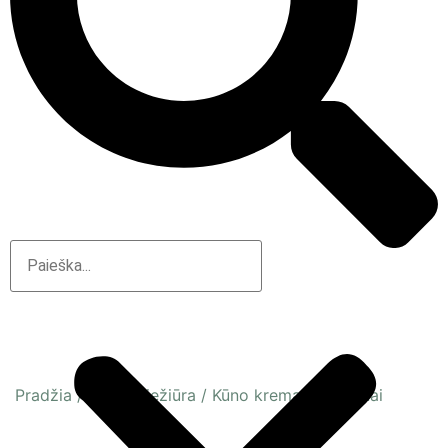
Pradžia
/
Kūno priežiūra
/
Kūno kremai ir losjonai