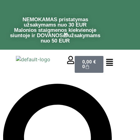
NEMOKAMAS pristatymas
užsakymams nuo 30 EUR
Malonios staigmenos kiekvienoje
siuntoje ir DOVANOS🎁užsakymams
nuo 50 EUR
0,00
€
0