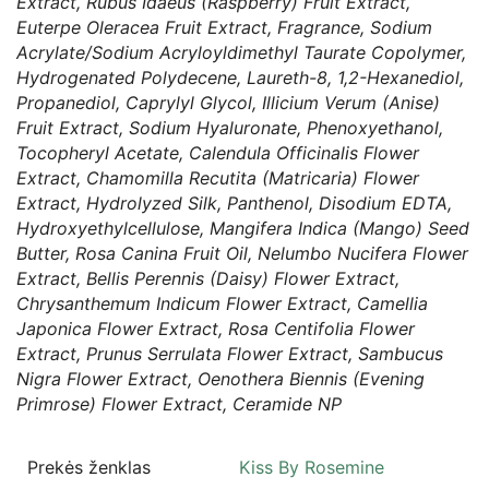
Extract, Rubus Idaeus (Raspberry) Fruit Extract,
Euterpe Oleracea Fruit Extract, Fragrance, Sodium
Acrylate/Sodium Acryloyldimethyl Taurate Copolymer,
Hydrogenated Polydecene, Laureth-8, 1,2-Hexanediol,
Propanediol, Caprylyl Glycol, Illicium Verum (Anise)
Fruit Extract, Sodium Hyaluronate, Phenoxyethanol,
Tocopheryl Acetate, Calendula Officinalis Flower
Extract, Chamomilla Recutita (Matricaria) Flower
Extract, Hydrolyzed Silk, Panthenol, Disodium EDTA,
Hydroxyethylcellulose, Mangifera Indica (Mango) Seed
Butter, Rosa Canina Fruit Oil, Nelumbo Nucifera Flower
Extract, Bellis Perennis (Daisy) Flower Extract,
Chrysanthemum Indicum Flower Extract, Camellia
Japonica Flower Extract, Rosa Centifolia Flower
Extract, Prunus Serrulata Flower Extract, Sambucus
Nigra Flower Extract, Oenothera Biennis (Evening
Primrose) Flower Extract, Ceramide NP
Prekės ženklas
Kiss By Rosemine