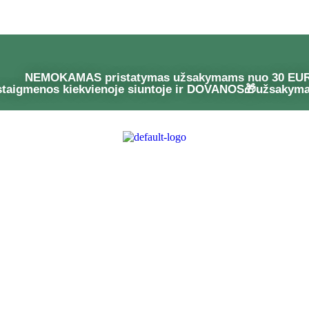
NEMOKAMAS pristatymas užsakymams nuo 30 EU
staigmenos kiekvienoje siuntoje ir DOVANOS🎁užsakym