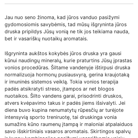
Jau nuo seno žinoma, kad jūros vanduo pasižymi
gydomosiomis savybėmis, tad mūsų išgryninta jūros
druska pripildys Jūsų vonią ne tik jos teikiama nauda,
bet ir vasariškų nuotaikų aromatais.
Išgryninta aukštos kokybės jūros druska yra gausi
kūnui naudingų mineralų, kurie praturtins Jūsų įprastas
vonios procedūras. Šiltame vandenyje ištirpusi druska
normalizuoja hormonų pusiausvyrą, gerina kraujotaką
ir imuninės sistemos veiklą. Tokia vonios terapija
padės atsikratyti streso, įtampos ar net blogos
nuotaikos. Šilto vandens garai, prisodrinti druskos,
atvers kvėpavimo takus ir padės jiems išsivalyti. Jei
diena buvo kupina nenumatytų rūpesčių ar turėjote
intensyvią sporto treniruotę, tai druskinga vonia
sumažins kūno raumenų įtampą ir maloniai atpalaiduos
savo išskirtiniais vasaros aromatais. Skirtingos spalvų