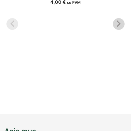
4,00
€
su PVM