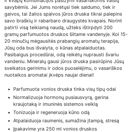
ir kvapų kombinacijos pasižymi vasariškomis vaisių
savybėmis. Jei Jums norėtųsi tiek saldumo, tiek ir
gaivos, tai žalios spalvos jūros druska tikrai palepins
savo braškių ir rabarbaro draugystės kvapais. Norint
patirti visą teikiamą naudą, užteks ištirpdyti 200
gramų parfumuotos druskos šiltame vandenyje. Kol 15-
20 minučių mėgausitės prabangių aromatų terapija,
Jūsų oda bus išvalyta, o kūnas atpalaiduotas.
Pasibaigus procedūrai, odą reikėtų nuprausti švariu
vandeniu. Mineralų gausi jūros druska pasirūpins Jūsų
sveikatos gerinimu ir odos puoselėjimu, o vasariškos
nuotaikos aromatai įkvėps naujai dienai!
Parfumuota vonios druska tinka visų tipų odai
Normalizuoja hormonų pusiausvyrą, gerina
kraujotaką ir imuninės sistemos veiklą
Tonizuoja ir regeneruoja kūno odą
Atpalaiduoja raumenis, sumažina įtampą, stresą
Įpakavime yra 250 ml vonios druskos