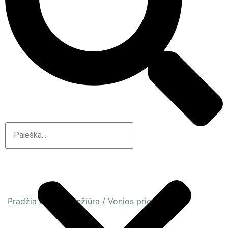
Pradžia
/
Kūno priežiūra
/
Vonios priemonės