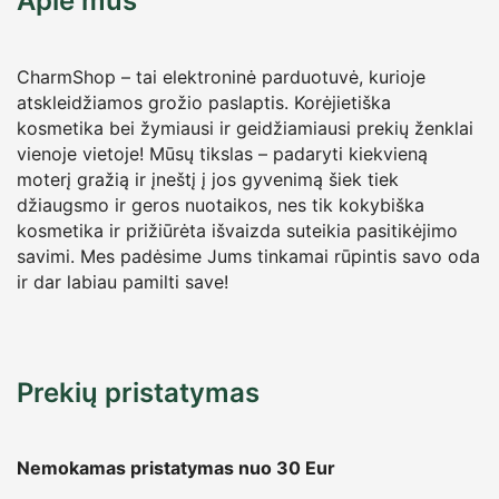
Apie mus
CharmShop – tai elektroninė parduotuvė, kurioje
atskleidžiamos grožio paslaptis. Korėjietiška
kosmetika bei žymiausi ir geidžiamiausi prekių ženklai
vienoje vietoje! Mūsų tikslas – padaryti kiekvieną
moterį gražią ir įneštį į jos gyvenimą šiek tiek
džiaugsmo ir geros nuotaikos, nes tik kokybiška
kosmetika ir prižiūrėta išvaizda suteikia pasitikėjimo
savimi. Mes padėsime Jums tinkamai rūpintis savo oda
ir dar labiau pamilti save!
Prekių pristatymas
Nemokamas pristatymas nuo 30
Eur