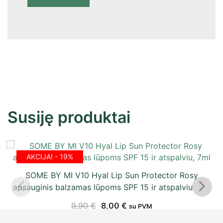
Susiję produktai
AKCIJA! - 19%
SOME BY MI V10 Hyal Lip Sun Protector Rosy
apsauginis balzamas lūpoms SPF 15 ir atspalviu, 7ml
9,90
€
8,00
€
su PVM