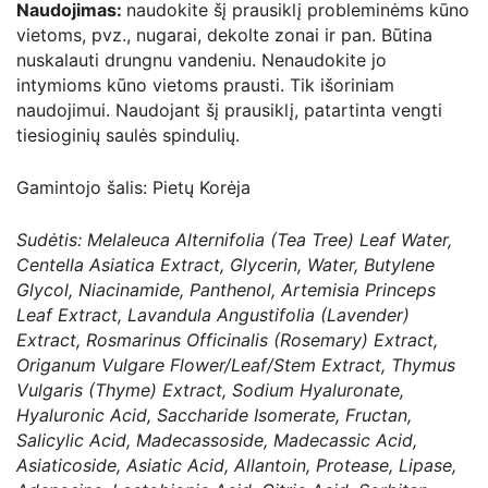
Naudojimas:
naudokite šį prausiklį probleminėms kūno
vietoms, pvz., nugarai, dekolte zonai ir pan. Būtina
nuskalauti drungnu vandeniu. Nenaudokite jo
intymioms kūno vietoms prausti. Tik išoriniam
naudojimui. Naudojant šį prausiklį, patartinta vengti
tiesioginių saulės spindulių.
Gamintojo šalis: Pietų Korėja
Sudėtis: Melaleuca Alternifolia (Tea Tree) Leaf Water,
Centella Asiatica Extract, Glycerin, Water, Butylene
Glycol, Niacinamide, Panthenol, Artemisia Princeps
Leaf Extract, Lavandula Angustifolia (Lavender)
Extract, Rosmarinus Officinalis (Rosemary) Extract,
Origanum Vulgare Flower/Leaf/Stem Extract, Thymus
Vulgaris (Thyme) Extract, Sodium Hyaluronate,
Hyaluronic Acid, Saccharide Isomerate, Fructan,
Salicylic Acid, Madecassoside, Madecassic Acid,
Asiaticoside, Asiatic Acid, Allantoin, Protease, Lipase,