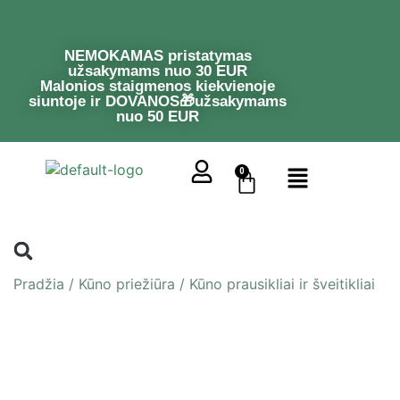
NEMOKAMAS pristatymas
užsakymams nuo 30 EUR
Malonios staigmenos kiekvienoje
siuntoje ir DOVANOS🎁užsakymams
nuo 50 EUR
0
Pradžia
/
Kūno priežiūra
/
Kūno prausikliai ir šveitikliai