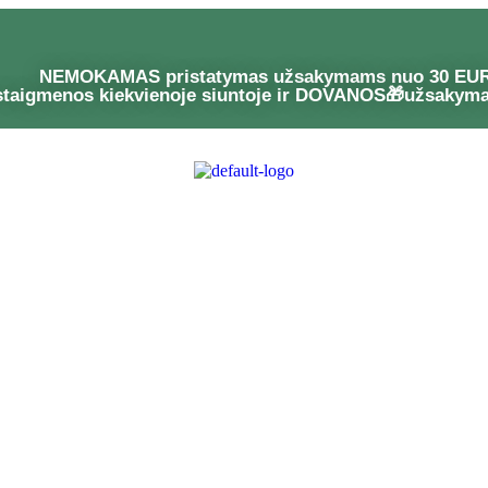
NEMOKAMAS pristatymas užsakymams nuo 30 EU
staigmenos kiekvienoje siuntoje ir DOVANOS🎁užsakym