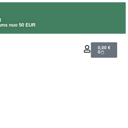
R
ams nuo 50 EUR
0,00
€
0