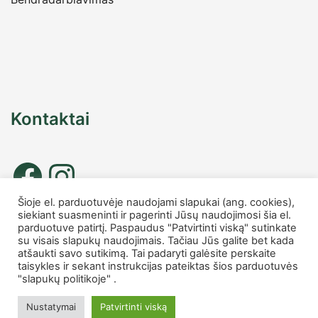
Kontaktai
Šioje el. parduotuvėje naudojami slapukai (ang. cookies),
siekiant suasmeninti ir pagerinti Jūsų naudojimosi šia el.
Tel. nr.: +37067677885
parduotuve patirtį. Paspaudus "Patvirtinti viską" sutinkate
info
@charmshop.lt
su visais slapukų naudojimais. Tačiau Jūs galite bet kada
atšaukti savo sutikimą. Tai padaryti galėsite perskaite
taisykles ir sekant instrukcijas pateiktas šios parduotuvės
MB Charmshop
"slapukų politikoje" .
Įmonės kodas 306007816
PVM kodas LT100014759418
Nustatymai
Patvirtinti viską