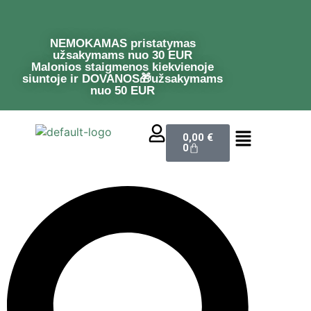
NEMOKAMAS pristatymas
užsakymams nuo 30 EUR
Malonios staigmenos kiekvienoje
siuntoje ir DOVANOS🎁užsakymams
nuo 50 EUR
0,00
€
0