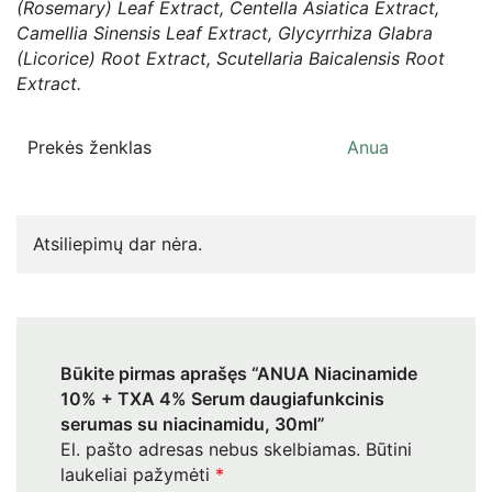
(Rosemary) Leaf Extract, Centella Asiatica Extract,
Camellia Sinensis Leaf Extract, Glycyrrhiza Glabra
(Licorice) Root Extract, Scutellaria Baicalensis Root
Extract.
Prekės ženklas
Anua
Atsiliepimų dar nėra.
Būkite pirmas aprašęs “ANUA Niacinamide
10% + TXA 4% Serum daugiafunkcinis
serumas su niacinamidu, 30ml”
El. pašto adresas nebus skelbiamas.
Būtini
laukeliai pažymėti
*