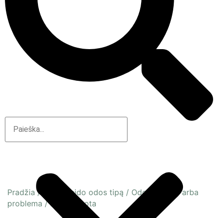
Pradžia
/
Pagal veido odos tipą
/
Odos būsena arba
problema
/
Dehitratuota