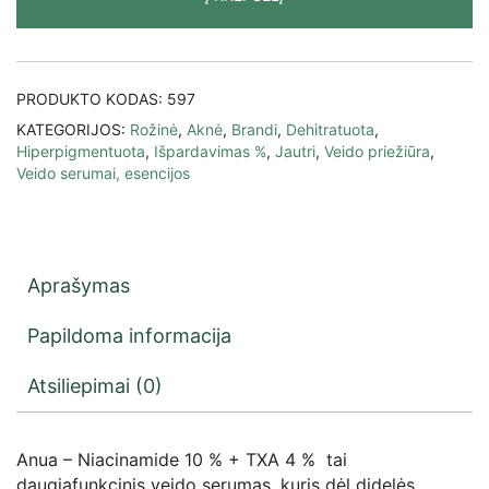
PRODUKTO KODAS:
597
KATEGORIJOS:
Rožinė
,
Aknė
,
Brandi
,
Dehitratuota
,
Hiperpigmentuota
,
Išpardavimas %
,
Jautri
,
Veido priežiūra
,
Veido serumai, esencijos
Aprašymas
Papildoma informacija
Atsiliepimai (0)
Anua – Niacinamide 10 % + TXA 4 % tai
daugiafunkcinis veido serumas, kuris dėl didelės