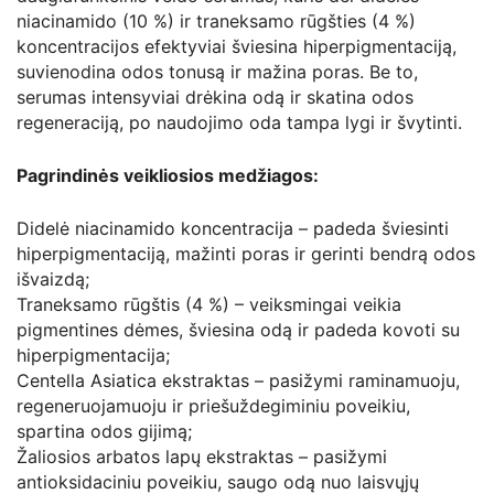
niacinamido (10 %) ir traneksamo rūgšties (4 %)
koncentracijos efektyviai šviesina hiperpigmentaciją,
suvienodina odos tonusą ir mažina poras. Be to,
serumas intensyviai drėkina odą ir skatina odos
regeneraciją, po naudojimo oda tampa lygi ir švytinti.
Pagrindinės veikliosios medžiagos:
Didelė niacinamido koncentracija – padeda šviesinti
hiperpigmentaciją, mažinti poras ir gerinti bendrą odos
išvaizdą;
Traneksamo rūgštis (4 %) – veiksmingai veikia
pigmentines dėmes, šviesina odą ir padeda kovoti su
hiperpigmentacija;
Centella Asiatica ekstraktas – pasižymi raminamuoju,
regeneruojamuoju ir priešuždegiminiu poveikiu,
spartina odos gijimą;
Žaliosios arbatos lapų ekstraktas – pasižymi
antioksidaciniu poveikiu, saugo odą nuo laisvųjų