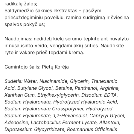
radikalų žalos;
Saldymedžio šaknies ekstraktas – pasižymi
priešuždegiminiu poveikiu, ramina sudirgimą ir šviesina
spalvos pokyčius;
Naudojimas: nedidelį kiekį serumo tepkite ant nuvalyto
ir nusausinto veido, vengdami akių srities. Naudokite
ryte ir vakare prieš tepdami kremą.
Gamintojo šalis: Pietų Korėja
Sudėtis: Water, Niacinamide, Glycerin, Tranexamic
Acid, Butylene Glycol, Betaine, Panthenol, Arginine,
Xanthan Gum, Ethylhexylglycerin, Disodium EDTA,
Sodium Hyaluronate, Hydrolyzed Hyaluronic Acid,
Sodium Hyaluronate Crosspolymer, Hydrolyzed
Sodium Hyaluronate, 1,2-Hexanediol, Caprylyl Glycol,
Adenosine, Lactobacillus Ferment Lysate, Allantoin,
Dipotassium Glycyrrhizate, Rosmarinus Officinalis