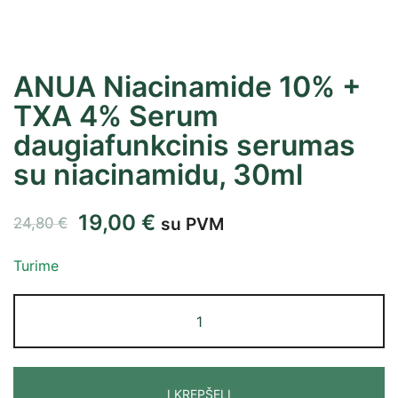
ANUA Niacinamide 10% +
TXA 4% Serum
daugiafunkcinis serumas
su niacinamidu, 30ml
19,00
€
su PVM
24,80
€
Turime
Į KREPŠELĮ