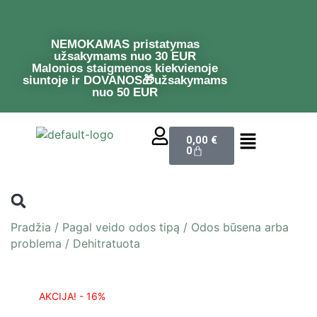
NEMOKAMAS pristatymas
užsakymams nuo 30 EUR
Malonios staigmenos kiekvienoje
siuntoje ir DOVANOS🎁užsakymams
nuo 50 EUR
0,00
€
0
Pradžia
/
Pagal veido odos tipą
/
Odos būsena arba
problema
/
Dehitratuota
AKCIJA! - 16%