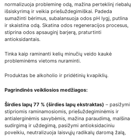
normalizuoja probleminę odą, mažina perteklinį riebalų
išsiskyrimą ir veikia priešuždegimiškai. Padeda
sumažinti bėrimus, subalansuoja odos pH lygį, putlina
ir skaistina odą. Skatina odos regeneracijos procesus,
stiprina odos apsauginį barjerą, praturtinti
antioksidantais.
Tinka kaip raminanti kelių minučių veido kaukė
probleminėms vietoms nuraminti.
Produktas be alkoholio ir pridėtinių kvapiklių.
Pagrindinės veikliosios medžiagos:
Širdies lapų 77 % (širdies lapų ekstraktas)
– pasižymi
stipriomis raminamosiomis, priešuždegiminėmis ir
antialerginėmis savybėmis, mažina paraudimą, malšina
sudirgimą ir uždegimą, pasižymi antioksidaciniu
poveikiu, neutralizuoja laisvųjų radikalų daromą žalą,