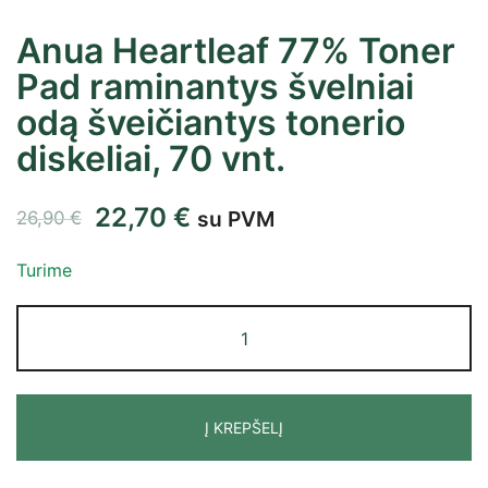
Anua Heartleaf 77% Toner
Pad raminantys švelniai
odą šveičiantys tonerio
diskeliai, 70 vnt.
22,70
€
su PVM
26,90
€
Turime
Į KREPŠELĮ