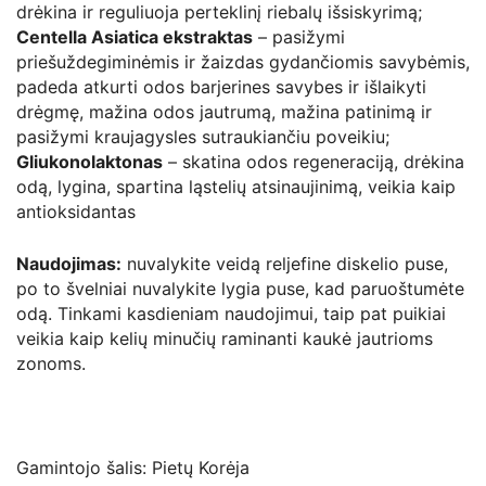
drėkina ir reguliuoja perteklinį riebalų išsiskyrimą;
Centella Asiatica ekstraktas
– pasižymi
priešuždegiminėmis ir žaizdas gydančiomis savybėmis,
padeda atkurti odos barjerines savybes ir išlaikyti
drėgmę, mažina odos jautrumą, mažina patinimą ir
pasižymi kraujagysles sutraukiančiu poveikiu;
Gliukonolaktonas
– skatina odos regeneraciją, drėkina
odą, lygina, spartina ląstelių atsinaujinimą, veikia kaip
antioksidantas
Naudojimas:
nuvalykite veidą reljefine diskelio puse,
po to švelniai nuvalykite lygia puse, kad paruoštumėte
odą. Tinkami kasdieniam naudojimui, taip pat puikiai
veikia kaip kelių minučių raminanti kaukė jautrioms
zonoms.
Gamintojo šalis: Pietų Korėja