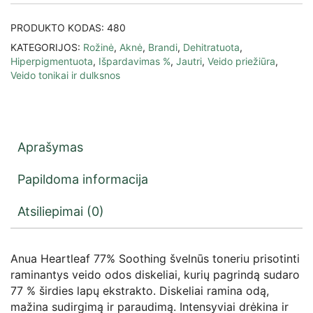
PRODUKTO KODAS:
480
KATEGORIJOS:
Rožinė
,
Aknė
,
Brandi
,
Dehitratuota
,
Hiperpigmentuota
,
Išpardavimas %
,
Jautri
,
Veido priežiūra
,
Veido tonikai ir dulksnos
Aprašymas
Papildoma informacija
Atsiliepimai (0)
Anua Heartleaf 77% Soothing švelnūs toneriu prisotinti
raminantys veido odos diskeliai, kurių pagrindą sudaro
77 % širdies lapų ekstrakto. Diskeliai ramina odą,
mažina sudirgimą ir paraudimą. Intensyviai drėkina ir