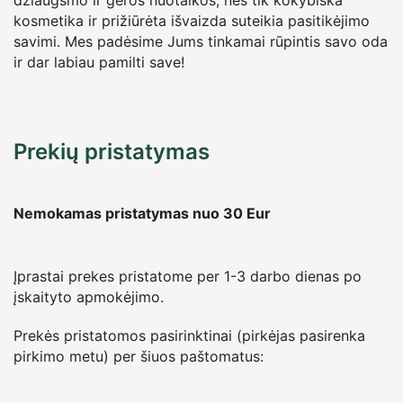
džiaugsmo ir geros nuotaikos, nes tik kokybiška
kosmetika ir prižiūrėta išvaizda suteikia pasitikėjimo
savimi. Mes padėsime Jums tinkamai rūpintis savo oda
ir dar labiau pamilti save!
Prekių pristatymas
Nemokamas pristatymas nuo 30
Eur
Įprastai prekes pristatome per 1-3 darbo dienas po
įskaityto apmokėjimo.
Prekės pristatomos pasirinktinai (pirkėjas pasirenka
pirkimo metu) per šiuos paštomatus: