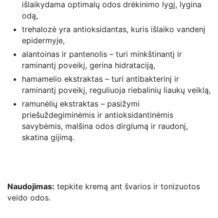
išlaikydama optimalų odos drėkinimo lygį, lygina
odą,
trehalozė yra antioksidantas, kuris išlaiko vandenį
epidermyje,
alantoinas ir pantenolis – turi minkštinantį ir
raminantį poveikį, gerina hidrataciją,
hamamelio ekstraktas – turi antibakterinį ir
raminantį poveikį, reguliuoja riebalinių liaukų veiklą,
ramunėlių ekstraktas – pasižymi
priešuždegiminėmis ir antioksidantinėmis
savybėmis, malšina odos dirglumą ir raudonį,
skatina gijimą.
Naudojimas:
tepkite kremą ant švarios ir tonizuotos
veido odos.