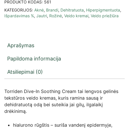
PRODUKTO KODAS:
561
KATEGORIJOS:
Aknė
,
Brandi
,
Dehitratuota
,
Hiperpigmentuota
,
Išpardavimas %
,
Jautri
,
Rožinė
,
Veido kremai
,
Veido priežiūra
Aprašymas
Papildoma informacija
Atsiliepimai (0)
Torriden Dive-In Soothing Cream tai lengvos gelinės
tekstūros veido kremas, kuris ramina sausą ir
dehidratuotą odą bei suteikia jai gilų, ilgalaikį
drėkinimą.
hialurono rūgštis – suriša vandenį epidermyje,