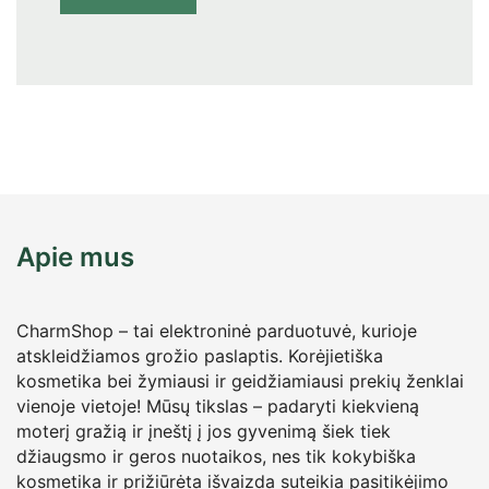
Apie mus
CharmShop – tai elektroninė parduotuvė, kurioje
atskleidžiamos grožio paslaptis. Korėjietiška
kosmetika bei žymiausi ir geidžiamiausi prekių ženklai
vienoje vietoje! Mūsų tikslas – padaryti kiekvieną
moterį gražią ir įneštį į jos gyvenimą šiek tiek
džiaugsmo ir geros nuotaikos, nes tik kokybiška
kosmetika ir prižiūrėta išvaizda suteikia pasitikėjimo