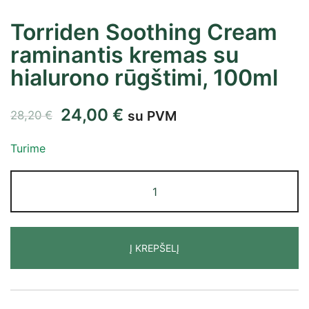
Torriden Soothing Cream
raminantis kremas su
hialurono rūgštimi, 100ml
24,00
€
su PVM
28,20
€
Turime
Į KREPŠELĮ