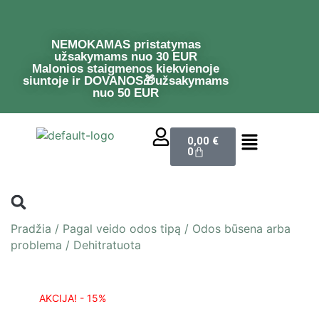
NEMOKAMAS pristatymas
užsakymams nuo 30 EUR
Malonios staigmenos kiekvienoje
siuntoje ir DOVANOS🎁užsakymams
nuo 50 EUR
0,00
€
0
Pradžia
/
Pagal veido odos tipą
/
Odos būsena arba
problema
/
Dehitratuota
AKCIJA! - 15%