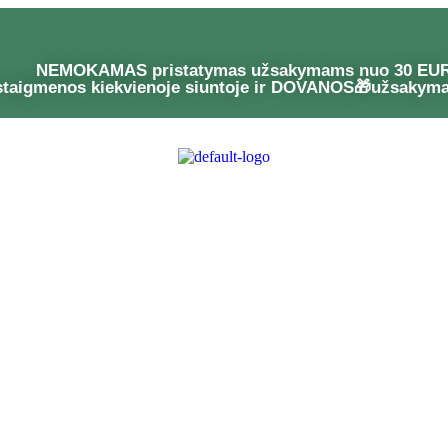
NEMOKAMAS pristatymas užsakymams nuo 30 EU
staigmenos kiekvienoje siuntoje ir DOVANOS🎁užsakym