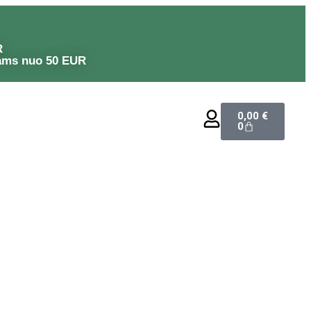
R
ams nuo 50 EUR
0,00
€
0