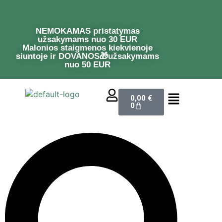
NEMOKAMAS pristatymas
užsakymams nuo 30 EUR
Malonios staigmenos kiekvienoje
siuntoje ir DOVANOS🎁užsakymams
nuo 50 EUR
0,00
€
0