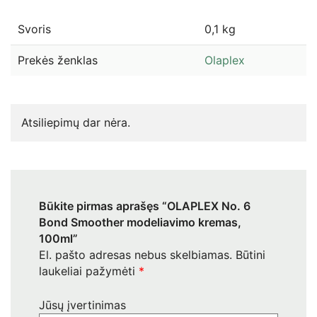
Svoris
0,1 kg
Prekės ženklas
Olaplex
Atsiliepimų dar nėra.
Būkite pirmas aprašęs “OLAPLEX No. 6
Bond Smoother modeliavimo kremas,
100ml”
El. pašto adresas nebus skelbiamas.
Būtini
laukeliai pažymėti
*
Jūsų įvertinimas