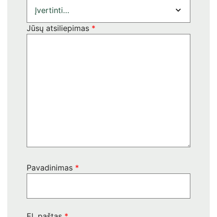
Jūsų atsiliepimas
*
Pavadinimas
*
El. paštas
*