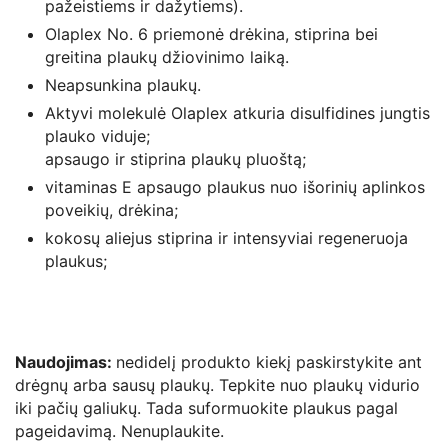
pažeistiems ir dažytiems).
Olaplex No. 6 priemonė drėkina, stiprina bei
greitina plaukų džiovinimo laiką.
Neapsunkina plaukų.
Aktyvi molekulė Olaplex atkuria disulfidines jungtis
plauko viduje;
apsaugo ir stiprina plaukų pluoštą;
vitaminas E apsaugo plaukus nuo išorinių aplinkos
poveikių, drėkina;
kokosų aliejus stiprina ir intensyviai regeneruoja
plaukus;
Naudojimas:
nedidelį produkto kiekį paskirstykite ant
drėgnų arba sausų plaukų. Tepkite nuo plaukų vidurio
iki pačių galiukų. Tada suformuokite plaukus pagal
pageidavimą. Nenuplaukite.