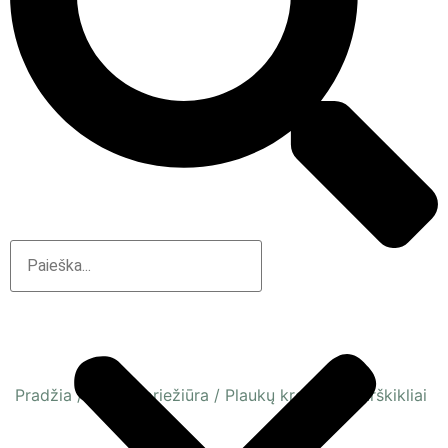
Pradžia
/
Plaukų priežiūra
/
Plaukų kremai ir purškikliai