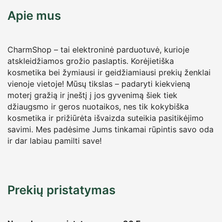
Apie mus
CharmShop – tai elektroninė parduotuvė, kurioje
atskleidžiamos grožio paslaptis. Korėjietiška
kosmetika bei žymiausi ir geidžiamiausi prekių ženklai
vienoje vietoje! Mūsų tikslas – padaryti kiekvieną
moterį gražią ir įneštį į jos gyvenimą šiek tiek
džiaugsmo ir geros nuotaikos, nes tik kokybiška
kosmetika ir prižiūrėta išvaizda suteikia pasitikėjimo
savimi. Mes padėsime Jums tinkamai rūpintis savo oda
ir dar labiau pamilti save!
Prekių pristatymas