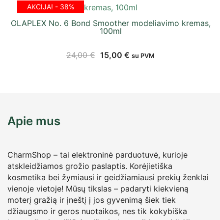
AKCIJA! - 38%
OLAPLEX No. 6 Bond Smoother modeliavimo kremas,
100ml
24,00
€
15,00
€
su PVM
Apie mus
CharmShop – tai elektroninė parduotuvė, kurioje
atskleidžiamos grožio paslaptis. Korėjietiška
kosmetika bei žymiausi ir geidžiamiausi prekių ženklai
vienoje vietoje! Mūsų tikslas – padaryti kiekvieną
moterį gražią ir įneštį į jos gyvenimą šiek tiek
džiaugsmo ir geros nuotaikos, nes tik kokybiška