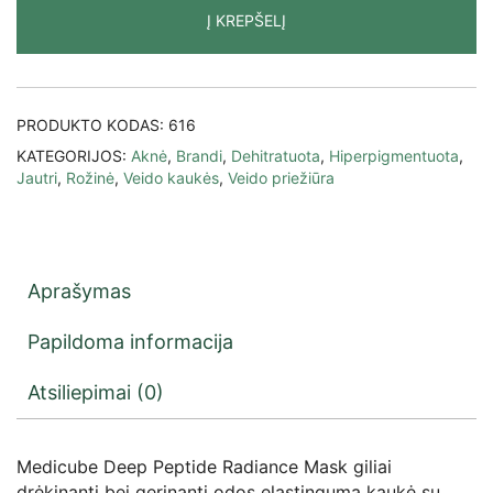
Į KREPŠELĮ
PRODUKTO KODAS:
616
KATEGORIJOS:
Aknė
,
Brandi
,
Dehitratuota
,
Hiperpigmentuota
,
Jautri
,
Rožinė
,
Veido kaukės
,
Veido priežiūra
Aprašymas
Papildoma informacija
Atsiliepimai (0)
Medicube Deep Peptide Radiance Mask giliai
drėkinanti bei gerinanti odos elastingumą kaukė su