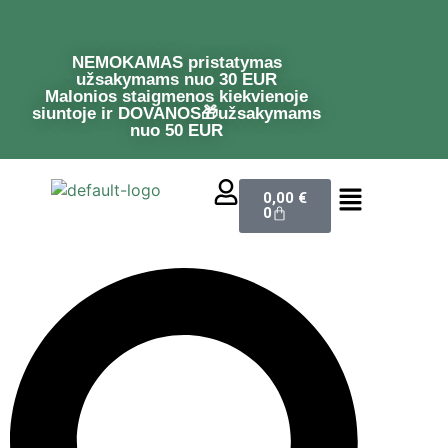
NEMOKAMAS pristatymas
užsakymams nuo 30 EUR
Malonios staigmenos kiekvienoje
siuntoje ir DOVANOS🎁užsakymams
nuo 50 EUR
0,00
€
0