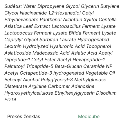
Sudėtis: Water Dipropylene Glycol Glycerin Butylene
Glycol Niacinamide 1,2-Hexanediol Cetyl
Ethylhexanoate Panthenol Allantoin Xylitol Centella
Asiatica Leaf Extract Lactobacillus Ferment Lysate
Lactococcus Ferment Lysate Bifida Ferment Lysate
Caprylyl Glycol Sorbitan Laurate Hydrogenated
Lecithin Hydrolyzed Hyaluronic Acid Tocopherol
Asiaticoside Madecassic Acid Asiatic Acid Acetyl
Dipeptide-1 Cetyl Ester Acetyl Hexapeptide-1
Palmitoyl Tripeptide-5 Beta-Glucan Ceramide NP
Acetyl Octapeptide-3 hydrogenated Vegetable Oil
Behenyl Alcohol Polyglyceryl-3 Methylglucose
Distearate Arginine Carbomer Adenosine
Hydroxyethylcellulose Ethylhexylglycerin Disodium
EDTA
Prekės ženklas
Medicube