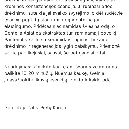
kreminės konsistencijos esencija. Ji rūpinasi odos
drėkinimu, suteikia jai sveiko švytėjimo, o dėl sudėtyje
esančių peptidų stangrina odą ir suteikia jai
elastingumo. Pridėtas niacinamidas šviesina odą, o
Centella Asiatica ekstraktas turi raminamąjį poveikį.
Pantenolis kartu su keramidais rūpinasi tinkamo
drėkinimo ir regeneracijos lygio palaikymu. Priemonė
skirta papilkėjusiai, sausai, šerpetojančiai odai.
Naudojimas: uždėkite kaukę ant švarios veido odos ir
palikite 10-20 minučių. Nuėmus kaukę, švelniai
įmasažuokite likusią esenciją į veido ir kaklo odą.
Gamintojo šalis: Pietų Korėja