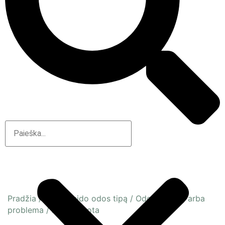
Pradžia
/
Pagal veido odos tipą
/
Odos būsena arba
problema
/
Dehitratuota