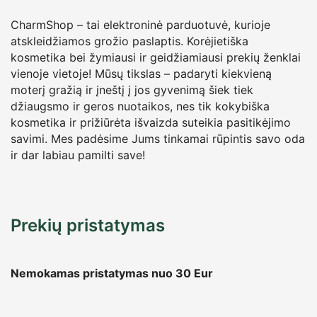
CharmShop – tai elektroninė parduotuvė, kurioje
atskleidžiamos grožio paslaptis. Korėjietiška
kosmetika bei žymiausi ir geidžiamiausi prekių ženklai
vienoje vietoje! Mūsų tikslas – padaryti kiekvieną
moterį gražią ir įneštį į jos gyvenimą šiek tiek
džiaugsmo ir geros nuotaikos, nes tik kokybiška
kosmetika ir prižiūrėta išvaizda suteikia pasitikėjimo
savimi. Mes padėsime Jums tinkamai rūpintis savo oda
ir dar labiau pamilti save!
Prekių pristatymas
Nemokamas pristatymas nuo 30
Eur