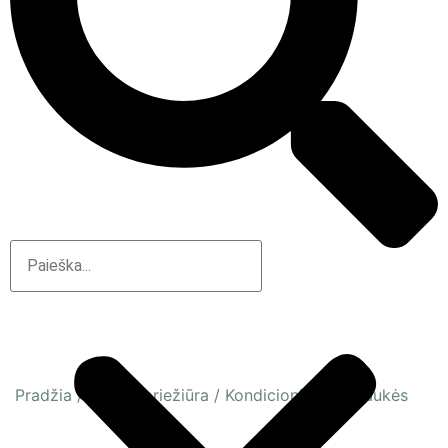
Pradžia
/
Plaukų priežiūra
/
Kondicionieriai ir kaukės