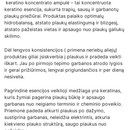
keratino koncentrato ampulė – tai koncentruota
keratino esencija, sukurta trapių, sausų ir garbanotų
plaukų priežiūrai. Produktas palaiko optimalų
hidrobalansą, atstato plaukų elastingumą ir blizgesį,
atstato pažeistas vietas ir apsaugo nuo plaukų galiukų
skilimo.
Dėl lengvos konsistencijos ( primena neriebų aliejų)
produktas giliai įsiskverbia į plaukus ir pradeda veikti
iškart. Jau po pirmojo tepimo garbanos atrodo lygios
ir gerai prižiūrimos, lengvai priglundančios ir per dieną
nesivelia.
Pagrindinė esencijos veiklioji medžiaga yra keratinas,
kuris žymiai pagerina plaukų būklę ir apsaugo
garbanas nuo neigiamo terminio ir cheminio poveikio.
Priemonė padeda atkurti plaukus po dažymo,
sustiprina garbanas, neleidžia elektrintis, atkuria
kiekvieno plauko struktūrą, saugo plaukus nuo