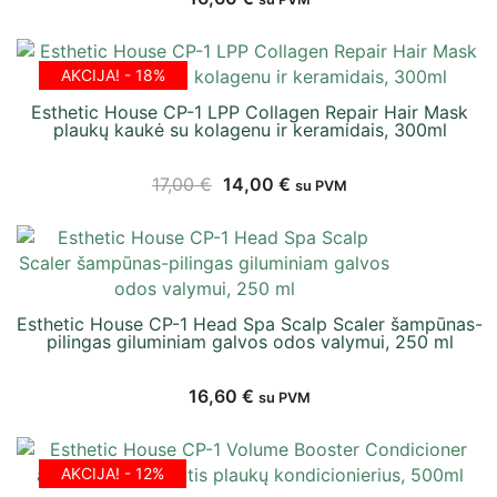
AKCIJA! - 18%
Esthetic House CP-1 LPP Collagen Repair Hair Mask
plaukų kaukė su kolagenu ir keramidais, 300ml
17,00
€
14,00
€
su PVM
Esthetic House CP-1 Head Spa Scalp Scaler šampūnas-
pilingas giluminiam galvos odos valymui, 250 ml
16,60
€
su PVM
AKCIJA! - 12%