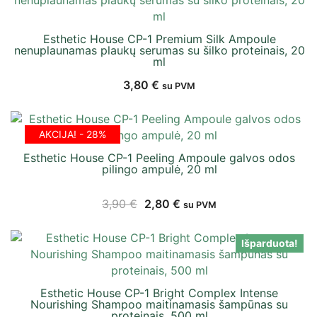
Esthetic House CP-1 Premium Silk Ampoule
nenuplaunamas plaukų serumas su šilko proteinais, 20
ml
3,80
€
su PVM
AKCIJA! - 28%
Esthetic House CP-1 Peeling Ampoule galvos odos
pilingo ampulė, 20 ml
3,90
€
2,80
€
su PVM
Išparduota!
Esthetic House CP-1 Bright Complex Intense
Nourishing Shampoo maitinamasis šampūnas su
proteinais, 500 ml