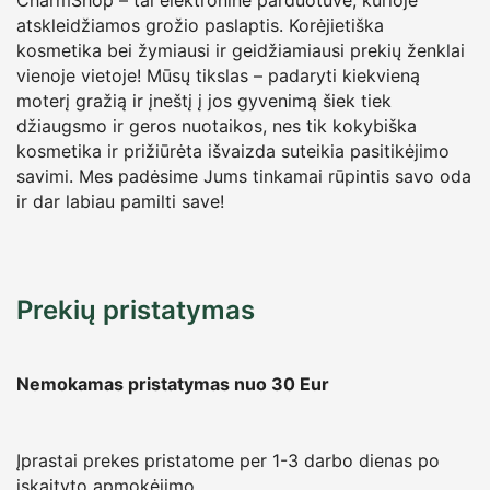
atskleidžiamos grožio paslaptis. Korėjietiška
kosmetika bei žymiausi ir geidžiamiausi prekių ženklai
vienoje vietoje! Mūsų tikslas – padaryti kiekvieną
moterį gražią ir įneštį į jos gyvenimą šiek tiek
džiaugsmo ir geros nuotaikos, nes tik kokybiška
kosmetika ir prižiūrėta išvaizda suteikia pasitikėjimo
savimi. Mes padėsime Jums tinkamai rūpintis savo oda
ir dar labiau pamilti save!
Prekių pristatymas
Nemokamas pristatymas nuo 30
Eur
Įprastai prekes pristatome per 1-3 darbo dienas po
įskaityto apmokėjimo.