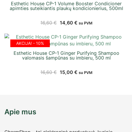
Esthetic House CP-1 Volume Booster Condicioner
apimties suteikiantis plaukų kondicionierius, 500ml
16,60
€
14,60
€
su PVM
AKCIJA! - 10%
Esthetic House CP-1 Ginger Purifying Shampoo
valomasis šampūnas su imbieru, 500 ml
16,60
€
15,00
€
su PVM
Apie mus
CharmShop – tai elektroninė parduotuvė, kurioje