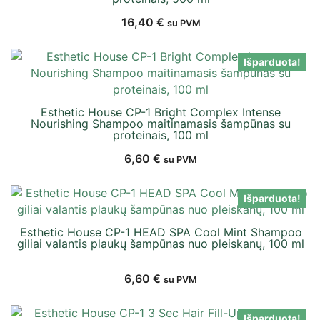
16,40
€
su PVM
Išparduota!
Esthetic House CP-1 Bright Complex Intense
Nourishing Shampoo maitinamasis šampūnas su
proteinais, 100 ml
6,60
€
su PVM
Išparduota!
Esthetic House CP-1 HEAD SPA Cool Mint Shampoo
giliai valantis plaukų šampūnas nuo pleiskanų, 100 ml
6,60
€
su PVM
Išparduota!