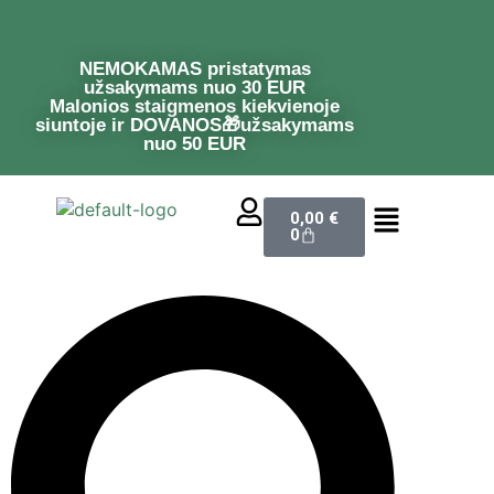
NEMOKAMAS pristatymas
užsakymams nuo 30 EUR
Malonios staigmenos kiekvienoje
siuntoje ir DOVANOS🎁užsakymams
nuo 50 EUR
0,00
€
0