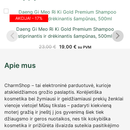
AKCIJA! - 17%
Daeng Gi Meo Ri Ki Gold Premium Shampoo
stiprinantis ir drėkinantis šampūnas, 500ml
23,00
€
19,00
€
su PVM
Apie mus
CharmShop – tai elektroninė parduotuvė, kurioje
atskleidžiamos grožio paslaptis. Korėjietiška
kosmetika bei žymiausi ir geidžiamiausi prekių ženklai
vienoje vietoje! Mūsų tikslas – padaryti kiekvieną
moterį gražią ir įneštį į jos gyvenimą šiek tiek
džiaugsmo ir geros nuotaikos, nes tik kokybiška
kosmetika ir prižiūrėta išvaizda suteikia pasitikėjimo