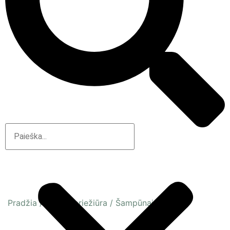
Pradžia
/
Plaukų priežiūra
/
Šampūnai