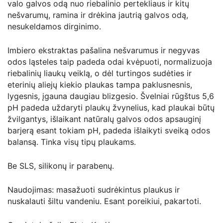
valo galvos odą nuo riebalinio pertekliaus ir kitų
nešvarumų, ramina ir drėkina jautrią galvos odą,
nesukeldamos dirginimo.
Imbiero ekstraktas pašalina nešvarumus ir negyvas
odos ląsteles taip padeda odai kvėpuoti, normalizuoja
riebalinių liaukų veiklą, o dėl turtingos sudėties ir
eterinių aliejų kiekio plaukas tampa paklusnesnis,
lygesnis, įgauna daugiau blizgesio. Švelniai rūgštus 5,6
pH padeda uždaryti plaukų žvynelius, kad plaukai būtų
žvilgantys, išlaikant natūralų galvos odos apsauginį
barjerą esant tokiam pH, padeda išlaikyti sveiką odos
balansą. Tinka visų tipų plaukams.
Be SLS, silikonų ir parabenų.
Naudojimas: masažuoti sudrėkintus plaukus ir
nuskalauti šiltu vandeniu. Esant poreikiui, pakartoti.