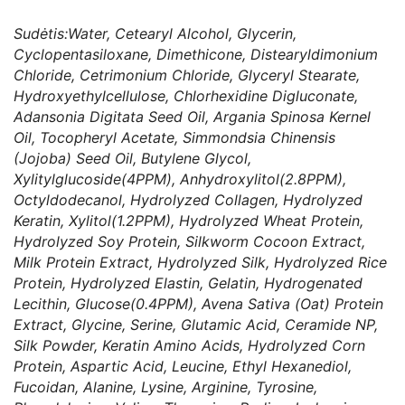
Sudėtis:Water, Cetearyl Alcohol, Glycerin,
Cyclopentasiloxane, Dimethicone, Distearyldimonium
Chloride, Cetrimonium Chloride, Glyceryl Stearate,
Hydroxyethylcellulose, Chlorhexidine Digluconate,
Adansonia Digitata Seed Oil, Argania Spinosa Kernel
Oil, Tocopheryl Acetate, Simmondsia Chinensis
(Jojoba) Seed Oil, Butylene Glycol,
Xylitylglucoside(4PPM), Anhydroxylitol(2.8PPM),
Octyldodecanol, Hydrolyzed Collagen, Hydrolyzed
Keratin, Xylitol(1.2PPM), Hydrolyzed Wheat Protein,
Hydrolyzed Soy Protein, Silkworm Cocoon Extract,
Milk Protein Extract, Hydrolyzed Silk, Hydrolyzed Rice
Protein, Hydrolyzed Elastin, Gelatin, Hydrogenated
Lecithin, Glucose(0.4PPM), Avena Sativa (Oat) Protein
Extract, Glycine, Serine, Glutamic Acid, Ceramide NP,
Silk Powder, Keratin Amino Acids, Hydrolyzed Corn
Protein, Aspartic Acid, Leucine, Ethyl Hexanediol,
Fucoidan, Alanine, Lysine, Arginine, Tyrosine,