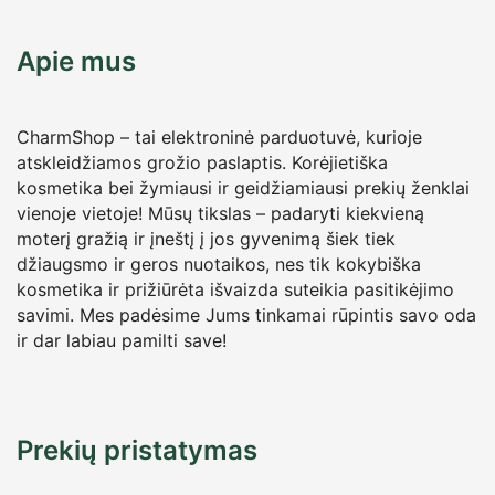
17,00
€
14,00
€
su PVM
Apie mus
CharmShop – tai elektroninė parduotuvė, kurioje
atskleidžiamos grožio paslaptis. Korėjietiška
kosmetika bei žymiausi ir geidžiamiausi prekių ženklai
vienoje vietoje! Mūsų tikslas – padaryti kiekvieną
moterį gražią ir įneštį į jos gyvenimą šiek tiek
džiaugsmo ir geros nuotaikos, nes tik kokybiška
kosmetika ir prižiūrėta išvaizda suteikia pasitikėjimo
savimi. Mes padėsime Jums tinkamai rūpintis savo oda
ir dar labiau pamilti save!
Prekių pristatymas