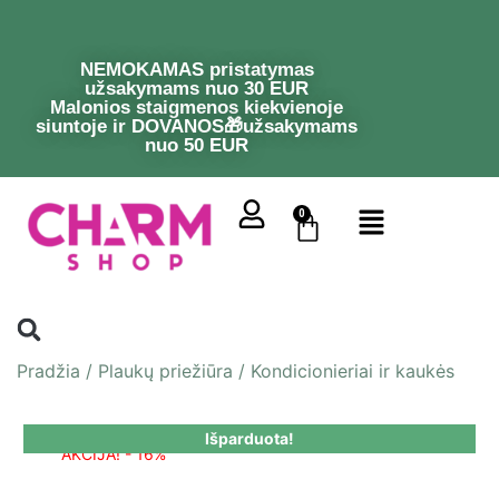
NEMOKAMAS pristatymas
užsakymams nuo 30 EUR
Malonios staigmenos kiekvienoje
siuntoje ir DOVANOS🎁užsakymams
nuo 50 EUR
0
Pradžia
/
Plaukų priežiūra
/
Kondicionieriai ir kaukės
Išparduota!
AKCIJA! - 16%