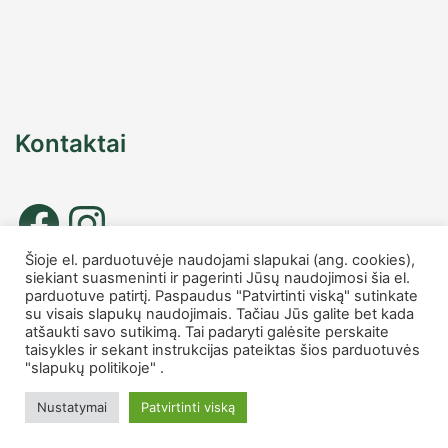
Kontaktai
Šioje el. parduotuvėje naudojami slapukai (ang. cookies),
siekiant suasmeninti ir pagerinti Jūsų naudojimosi šia el.
Tel. nr.: +37067677885
parduotuve patirtį. Paspaudus "Patvirtinti viską" sutinkate
info
@charmshop.lt
su visais slapukų naudojimais. Tačiau Jūs galite bet kada
atšaukti savo sutikimą. Tai padaryti galėsite perskaite
taisykles ir sekant instrukcijas pateiktas šios parduotuvės
MB Charmshop
"slapukų politikoje" .
Įmonės kodas 306007816
PVM kodas LT100014759418
Nustatymai
Patvirtinti viską
Made with ❤️ © 2026 Charmshop.lt