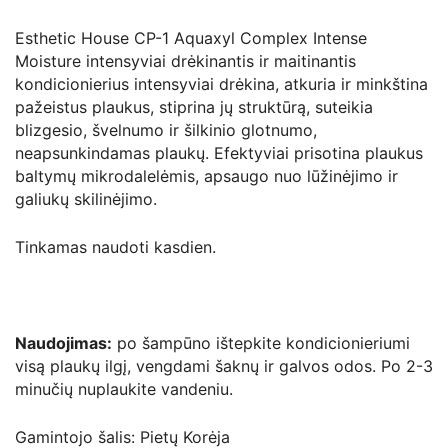
Esthetic House CP-1 Aquaxyl Complex Intense
Moisture intensyviai drėkinantis ir maitinantis
kondicionierius
intensyviai drėkina, atkuria ir minkština
pažeistus plaukus, stiprina jų struktūrą, suteikia
blizgesio, švelnumo ir šilkinio glotnumo,
neapsunkindamas plaukų.
Efektyviai prisotina plaukus
baltymų mikrodalelėmis, apsaugo nuo lūžinėjimo ir
galiukų skilinėjimo.
Tinkamas naudoti kasdien.
Naudojimas:
po šampūno ištepkite kondicionieriumi
visą plaukų ilgį, vengdami šaknų ir galvos odos.
Po 2-3
minučių nuplaukite vandeniu.
Gamintojo šalis: Pietų Korėja