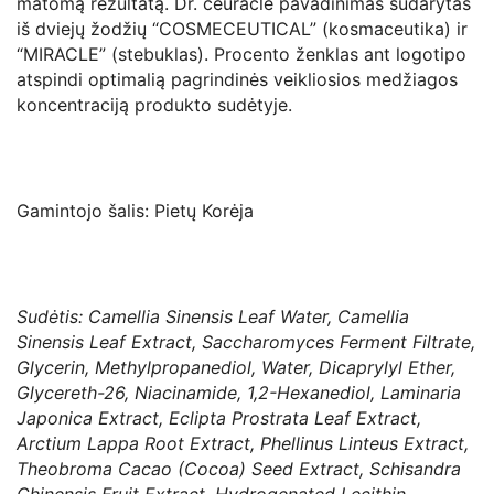
matomą rezultatą. Dr. ceuracle pavadinimas sudarytas
iš dviejų žodžių “COSMECEUTICAL” (kosmaceutika) ir
“MIRACLE” (stebuklas). Procento ženklas ant logotipo
atspindi optimalią pagrindinės veikliosios medžiagos
koncentraciją produkto sudėtyje.
Gamintojo šalis: Pietų Korėja
Sudėtis: Camellia Sinensis Leaf Water, Camellia
Sinensis Leaf Extract, Saccharomyces Ferment Filtrate,
Glycerin, Methylpropanediol, Water, Dicaprylyl Ether,
Glycereth-26, Niacinamide, 1,2-Hexanediol, Laminaria
Japonica Extract, Eclipta Prostrata Leaf Extract,
Arctium Lappa Root Extract, Phellinus Linteus Extract,
Theobroma Cacao (Cocoa) Seed Extract, Schisandra