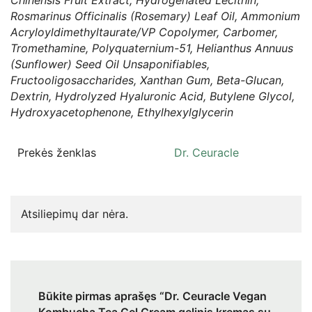
Chinensis Fruit Extract, Hydrogenated Lecithin,
Rosmarinus Officinalis (Rosemary) Leaf Oil, Ammonium
Acryloyldimethyltaurate/VP Copolymer, Carbomer,
Tromethamine, Polyquaternium-51, Helianthus Annuus
(Sunflower) Seed Oil Unsaponifiables,
Fructooligosaccharides, Xanthan Gum, Beta-Glucan,
Dextrin, Hydrolyzed Hyaluronic Acid, Butylene Glycol,
Hydroxyacetophenone, Ethylhexylglycerin
Prekės ženklas
Dr. Ceuracle
Atsiliepimų dar nėra.
Būkite pirmas aprašęs “Dr. Ceuracle Vegan