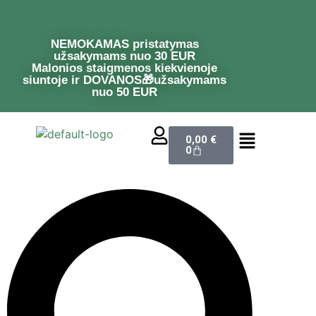
NEMOKAMAS pristatymas
užsakymams nuo 30 EUR
Malonios staigmenos kiekvienoje
siuntoje ir DOVANOS🎁užsakymams
nuo 50 EUR
0,00
€
0