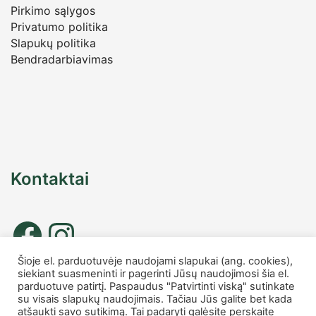
Pirkimo sąlygos
Privatumo politika
Slapukų politika
Bendradarbiavimas
Kontaktai
Šioje el. parduotuvėje naudojami slapukai (ang. cookies),
siekiant suasmeninti ir pagerinti Jūsų naudojimosi šia el.
Tel. nr.: +37067677885
parduotuve patirtį. Paspaudus "Patvirtinti viską" sutinkate
info
@charmshop.lt
su visais slapukų naudojimais. Tačiau Jūs galite bet kada
atšaukti savo sutikimą. Tai padaryti galėsite perskaite