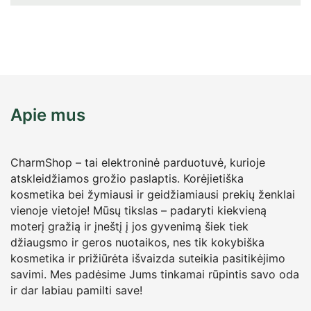
Apie mus
CharmShop – tai elektroninė parduotuvė, kurioje
atskleidžiamos grožio paslaptis. Korėjietiška
kosmetika bei žymiausi ir geidžiamiausi prekių ženklai
vienoje vietoje! Mūsų tikslas – padaryti kiekvieną
moterį gražią ir įneštį į jos gyvenimą šiek tiek
džiaugsmo ir geros nuotaikos, nes tik kokybiška
kosmetika ir prižiūrėta išvaizda suteikia pasitikėjimo
savimi. Mes padėsime Jums tinkamai rūpintis savo oda
ir dar labiau pamilti save!