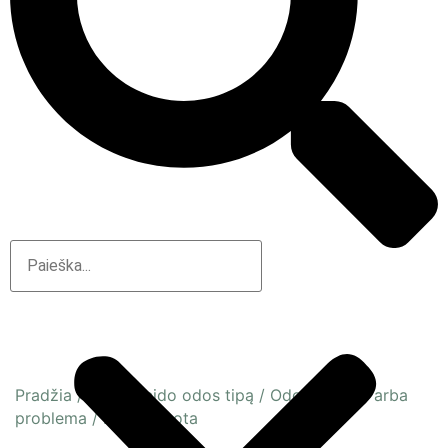
Pradžia
/
Pagal veido odos tipą
/
Odos būsena arba
problema
/
Dehitratuota