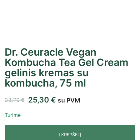
Dr. Ceuracle Vegan
Kombucha Tea Gel Cream
gelinis kremas su
kombucha, 75 ml
25,30
€
su PVM
33,70
€
Turime
Į KREPŠELĮ