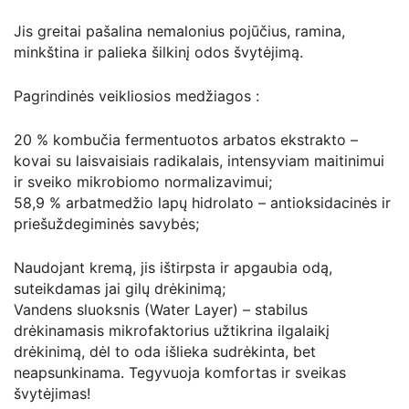
Jis greitai pašalina nemalonius pojūčius, ramina,
minkština ir palieka šilkinį odos švytėjimą.
Pagrindinės veikliosios medžiagos :
20 % kombučia fermentuotos arbatos ekstrakto –
kovai su laisvaisiais radikalais, intensyviam maitinimui
ir sveiko mikrobiomo normalizavimui;
58,9 % arbatmedžio lapų hidrolato – antioksidacinės ir
priešuždegiminės savybės;
Naudojant kremą, jis ištirpsta ir apgaubia odą,
suteikdamas jai gilų drėkinimą;
Vandens sluoksnis (Water Layer) – stabilus
drėkinamasis mikrofaktorius užtikrina ilgalaikį
drėkinimą, dėl to oda išlieka sudrėkinta, bet
neapsunkinama. Tegyvuoja komfortas ir sveikas
švytėjimas!