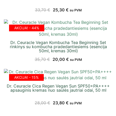
33,70
€
25,30
€
su PVM
AKCIJA! - 44%
Dr. Ceuracle Vegan Kombucha Tea Beginning Set
rinkinys su kombucha pradedantiesiems (esencija
50ml, kremas 30ml)
35,70
€
20,00
€
su PVM
AKCIJA! - 15%
Dr. Ceuracle Cica Regen Vegan Sun SPF50+PA++++
apsauginis kremas nuo saulės jautriai odai, 50 ml
28,00
€
23,80
€
su PVM