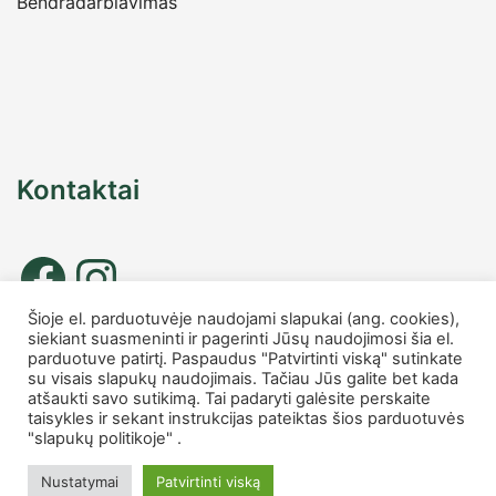
Bendradarbiavimas
Kontaktai
Šioje el. parduotuvėje naudojami slapukai (ang. cookies),
siekiant suasmeninti ir pagerinti Jūsų naudojimosi šia el.
Tel. nr.: +37067677885
parduotuve patirtį. Paspaudus "Patvirtinti viską" sutinkate
info
@charmshop.lt
su visais slapukų naudojimais. Tačiau Jūs galite bet kada
atšaukti savo sutikimą. Tai padaryti galėsite perskaite
taisykles ir sekant instrukcijas pateiktas šios parduotuvės
MB Charmshop
"slapukų politikoje" .
Įmonės kodas 306007816
PVM kodas LT100014759418
Nustatymai
Patvirtinti viską