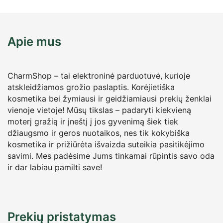
Apie mus
CharmShop – tai elektroninė parduotuvė, kurioje
atskleidžiamos grožio paslaptis. Korėjietiška
kosmetika bei žymiausi ir geidžiamiausi prekių ženklai
vienoje vietoje! Mūsų tikslas – padaryti kiekvieną
moterį gražią ir įneštį į jos gyvenimą šiek tiek
džiaugsmo ir geros nuotaikos, nes tik kokybiška
kosmetika ir prižiūrėta išvaizda suteikia pasitikėjimo
savimi. Mes padėsime Jums tinkamai rūpintis savo oda
ir dar labiau pamilti save!
Prekių pristatymas