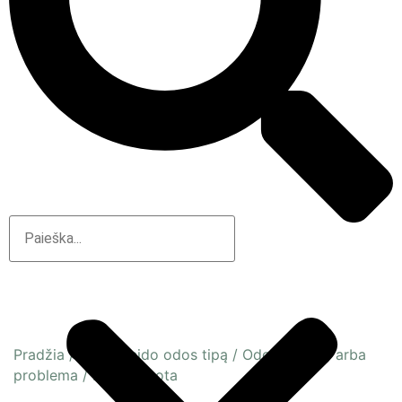
Pradžia
/
Pagal veido odos tipą
/
Odos būsena arba
problema
/
Dehitratuota