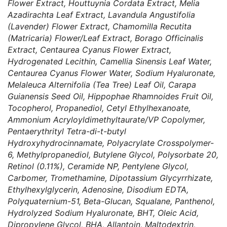
Flower Extract, Houttuynia Cordata Extract, Melia
Azadirachta Leaf Extract, Lavandula Angustifolia
(Lavender) Flower Extract, Chamomilla Recutita
(Matricaria) Flower/Leaf Extract, Borago Officinalis
Extract, Centaurea Cyanus Flower Extract,
Hydrogenated Lecithin, Camellia Sinensis Leaf Water,
Centaurea Cyanus Flower Water, Sodium Hyaluronate,
Melaleuca Alternifolia (Tea Tree) Leaf Oil, Carapa
Guianensis Seed Oil, Hippophae Rhamnoides Fruit Oil,
Tocopherol, Propanediol, Cetyl Ethylhexanoate,
Ammonium Acryloyldimethyltaurate/VP Copolymer,
Pentaerythrityl Tetra-di-t-butyl
Hydroxyhydrocinnamate, Polyacrylate Crosspolymer-
6, Methylpropanediol, Butylene Glycol, Polysorbate 20,
Retinol (0.11%), Ceramide NP, Pentylene Glycol,
Carbomer, Tromethamine, Dipotassium Glycyrrhizate,
Ethylhexylglycerin, Adenosine, Disodium EDTA,
Polyquaternium-51, Beta-Glucan, Squalane, Panthenol,
Hydrolyzed Sodium Hyaluronate, BHT, Oleic Acid,
Dipropylene Glycol, BHA, Allantoin, Maltodextrin,