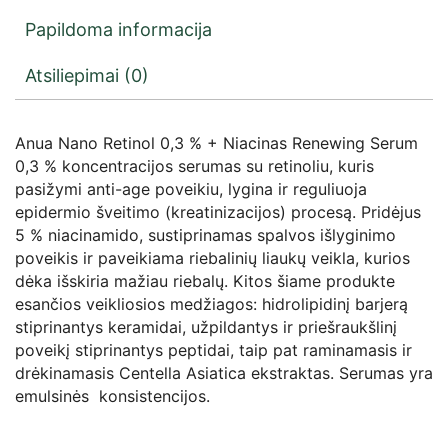
Papildoma informacija
Atsiliepimai (0)
Anua Nano Retinol 0,3 % + Niacinas Renewing Serum
0,3 % koncentracijos serumas su retinoliu, kuris
pasižymi anti-age poveikiu, lygina ir reguliuoja
epidermio šveitimo (kreatinizacijos) procesą. Pridėjus
5 % niacinamido, sustiprinamas spalvos išlyginimo
poveikis ir paveikiama riebalinių liaukų veikla, kurios
dėka išskiria mažiau riebalų. Kitos šiame produkte
esančios veikliosios medžiagos: hidrolipidinį barjerą
stiprinantys keramidai, užpildantys ir priešraukšlinį
poveikį stiprinantys peptidai, taip pat raminamasis ir
drėkinamasis Centella Asiatica ekstraktas. Serumas yra
emulsinės konsistencijos.