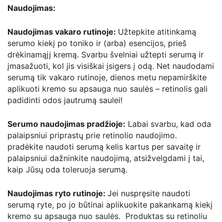
Naudojimas:
Naudojimas vakaro rutinoje:
Užtepkite atitinkamą
serumo kiekį po toniko ir (arba) esencijos, prieš
drėkinamąjį kremą. Svarbu švelniai užtepti serumą ir
įmasažuoti, kol jis visiškai įsigers į odą. Net naudodami
serumą tik vakaro rutinoje, dienos metu nepamirškite
aplikuoti kremo su apsauga nuo saulės – retinolis gali
padidinti odos jautrumą saulei!
Serumo naudojimas pradžioje:
Labai svarbu, kad oda
palaipsniui priprastų prie retinolio naudojimo.
pradėkite naudoti serumą kelis kartus per savaitę ir
palaipsniui dažninkite naudojimą, atsižvelgdami į tai,
kaip Jūsų oda toleruoja serumą.
Naudojimas ryto rutinoje:
Jei nuspręsite naudoti
serumą ryte, po jo būtinai aplikuokite pakankamą kiekį
kremo su apsauga nuo saulės. Produktas su retinoliu