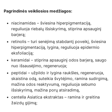
Pagrindinės veikliosios medžiagos:
niacinamidas – šviesina hiperpigmentaciją,
reguliuoja riebalų išsiskyrimą, stiprina apsauginį
barjerą;
retinolis – turi senėjimą stabdantį poveikį, šviesina
hiperpigmentaciją, lygina, reguliuoja epidermio
eksfoliaciją;
keramidai – stiprina apsauginį odos barjerą, saugo
nuo išsausėjimo, regeneruoja;
peptidai – užpildo ir lygina raukšles, regeneruoja,
skaistina odą, suteikia švytėjimo, ramina sudirgimą,
mažina odos reaktyvumą, reguliuoja sebumo
išsiskyrimą, mažina porų atsiradimą,
centella Asiatica ekstraktas – ramina ir greitina
žaizdų gijimą;