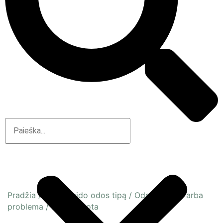
Pradžia
/
Pagal veido odos tipą
/
Odos būsena arba
problema
/
Dehitratuota