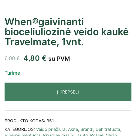
When®gaivinanti
bioceliuliozinė veido kaukė
Travelmate, 1vnt.
4,80
€
su PVM
6,00
€
Turime
Į KREPŠELĮ
PRODUKTO KODAS:
351
KATEGORIJOS:
Veido priežiūra
,
Aknė
,
Brandi
,
Dehitratuota
,
Hiperpigmentuota
,
Išpardavimas %
,
Jautri
,
Rožinė
,
Veido