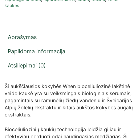
kaukės
Aprašymas
Papildoma informacija
Atsiliepimai (0)
Ši aukščiausios kokybės When bioceliuliozinė lakštinė
veido kaukė yra su veiksmingais biologiniais serumais,
pagamintais su ramunėlių žiedų vandeniu ir Šveicarijos
Alpių žolelių ekstraktu ir kitais aukštos kokybės augalų
ekstraktais.
Bioceliuliozinių kaukių technologija leidžia giliau ir
efektyviau perduoti odai naudingąsias medžiagas. Ši