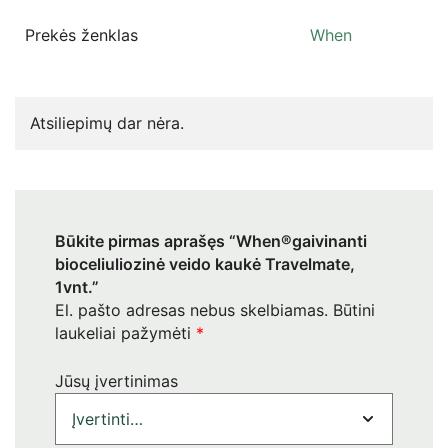
Prekės ženklas
When
Atsiliepimų dar nėra.
Būkite pirmas aprašęs “When®gaivinanti
bioceliuliozinė veido kaukė Travelmate,
1vnt.”
El. pašto adresas nebus skelbiamas.
Būtini
laukeliai pažymėti
*
Jūsų įvertinimas