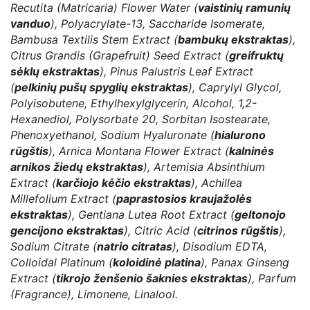
Recutita (Matricaria) Flower Water (
vaistini
ų ramunių
vanduo
), Polyacrylate-13, Saccharide Isomerate,
Bambusa Textilis Stem Extract (
bambukų ekstraktas
),
Citrus Grandis (Grapefruit) Seed Extract (
greifruktų
sėklų ekstraktas
), Pinus Palustris Leaf Extract
(
pelkinių pušų spyglių ekstraktas
), Caprylyl Glycol,
Polyisobutene, Ethylhexylglycerin, Alcohol, 1,2-
Hexanediol, Polysorbate 20, Sorbitan Isostearate,
Phenoxyethanol, Sodium Hyaluronate (
hialurono
rūgštis
), Arnica Montana Flower Extract (
kalninės
arnikos žiedų ekstraktas
), Artemisia Absinthium
Extract (
karčiojo kėčio ekstraktas
), Achillea
Millefolium Extract (
paprastosios kraujažolės
ekstraktas
), Gentiana Lutea Root Extract (
geltonojo
gencijono ekstraktas
), Citric Acid (
citrinos rūgštis
),
Sodium Citrate (
natrio citratas
), Disodium EDTA,
Colloidal Platinum (
koloidinė platina
), Panax Ginseng
Extract (
tikrojo ženšenio šaknies ekstraktas
), Parfum
(Fragrance), Limonene, Linalool.