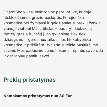
CharmShop – tai elektroninė parduotuvė, kurioje
atskleidžiamos grožio paslaptis. Korėjietiška
kosmetika bei žymiausi ir geidžiamiausi prekių ženklai
vienoje vietoje! Mūsų tikslas – padaryti kiekvieną
moterį gražią ir įneštį į jos gyvenimą šiek tiek
džiaugsmo ir geros nuotaikos, nes tik kokybiška
kosmetika ir prižiūrėta išvaizda suteikia pasitikėjimo
savimi. Mes padėsime Jums tinkamai rūpintis savo oda
ir dar labiau pamilti save!
Prekių pristatymas
Nemokamas pristatymas nuo 30
Eur