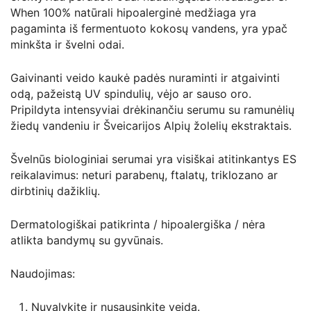
When 100% natūrali hipoalerginė medžiaga yra
pagaminta iš fermentuoto kokosų vandens, yra ypač
minkšta ir švelni odai.
Gaivinanti veido kaukė padės nuraminti ir atgaivinti
odą, pažeistą UV spindulių, vėjo ar sauso oro.
Pripildyta intensyviai drėkinančiu serumu su ramunėlių
žiedų vandeniu ir Šveicarijos Alpių žolelių ekstraktais.
Švelnūs biologiniai serumai yra visiškai atitinkantys ES
reikalavimus: neturi parabenų, ftalatų, triklozano ar
dirbtinių dažiklių.
Dermatologiškai patikrinta / hipoalergiška / nėra
atlikta bandymų su gyvūnais.
Naudojimas:
Nuvalykite ir nusausinkite veidą.