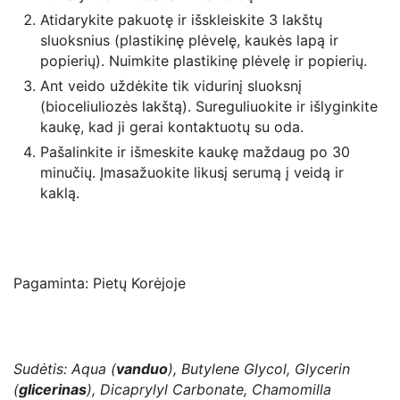
Atidarykite pakuotę ir išskleiskite 3 lakštų
sluoksnius (plastikinę plėvelę, kaukės lapą ir
popierių). Nuimkite plastikinę plėvelę ir popierių.
Ant veido uždėkite tik vidurinį sluoksnį
(bioceliuliozės lakštą). Sureguliuokite ir išlyginkite
kaukę, kad ji gerai kontaktuotų su oda.
Pašalinkite ir išmeskite kaukę maždaug po 30
minučių. Įmasažuokite likusį serumą į veidą ir
kaklą.
Pagaminta: Pietų Korėjoje
Sudėtis: Aqua (
vanduo
), Butylene Glycol, Glycerin
(
glicerinas
), Dicaprylyl Carbonate, Chamomilla