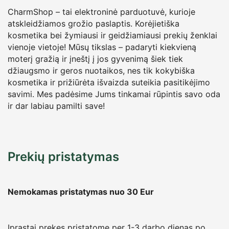
CharmShop – tai elektroninė parduotuvė, kurioje
atskleidžiamos grožio paslaptis. Korėjietiška
kosmetika bei žymiausi ir geidžiamiausi prekių ženklai
vienoje vietoje! Mūsų tikslas – padaryti kiekvieną
moterį gražią ir įneštį į jos gyvenimą šiek tiek
džiaugsmo ir geros nuotaikos, nes tik kokybiška
kosmetika ir prižiūrėta išvaizda suteikia pasitikėjimo
savimi. Mes padėsime Jums tinkamai rūpintis savo oda
ir dar labiau pamilti save!
Prekių pristatymas
Nemokamas pristatymas nuo 30
Eur
Įprastai prekes pristatome per 1-3 darbo dienas po