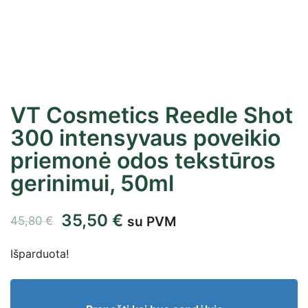
VT Cosmetics Reedle Shot
300 intensyvaus poveikio
priemonė odos tekstūros
gerinimui, 50ml
35,50
€
su PVM
45,80
€
Išparduota!