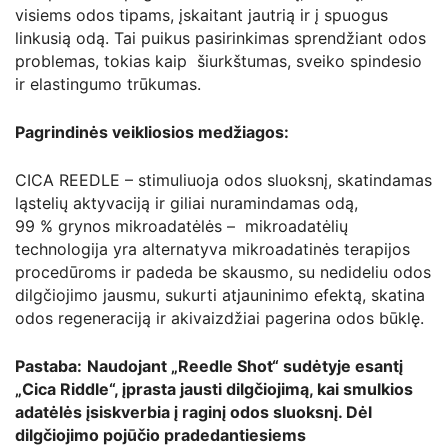
visiems odos tipams, įskaitant jautrią ir į spuogus
linkusią odą. Tai puikus pasirinkimas sprendžiant odos
problemas, tokias kaip šiurkštumas, sveiko spindesio
ir elastingumo trūkumas.
Pagrindinės veikliosios medžiagos:
CICA REEDLE – stimuliuoja odos sluoksnį, skatindamas
ląstelių aktyvaciją ir giliai nuramindamas odą,
99 % grynos mikroadatėlės – mikroadatėlių
technologija yra alternatyva mikroadatinės terapijos
procedūroms ir padeda be skausmo, su nedideliu odos
dilgčiojimo jausmu, sukurti atjauninimo efektą, skatina
odos regeneraciją ir akivaizdžiai pagerina odos būklę.
Pastaba:
Naudojant „Reedle Shot“ sudėtyje esantį
„Cica Riddle“, įprasta jausti dilgčiojimą, kai smulkios
adatėlės įsiskverbia į raginį odos sluoksnį. Dėl
dilgčiojimo pojūčio pradedantiesiems