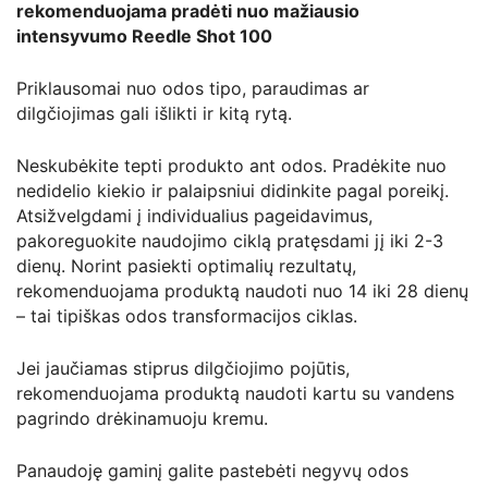
rekomenduojama pradėti nuo mažiausio
intensyvumo Reedle Shot 100
Priklausomai nuo odos tipo, paraudimas ar
dilgčiojimas gali išlikti ir kitą rytą.
Neskubėkite tepti produkto ant odos. Pradėkite nuo
nedidelio kiekio ir palaipsniui didinkite pagal poreikį.
Atsižvelgdami į individualius pageidavimus,
pakoreguokite naudojimo ciklą pratęsdami jį iki 2-3
dienų. Norint pasiekti optimalių rezultatų,
rekomenduojama produktą naudoti nuo 14 iki 28 dienų
– tai tipiškas odos transformacijos ciklas.
Jei jaučiamas stiprus dilgčiojimo pojūtis,
rekomenduojama produktą naudoti kartu su vandens
pagrindo drėkinamuoju kremu.
Panaudoję gaminį galite pastebėti negyvų odos