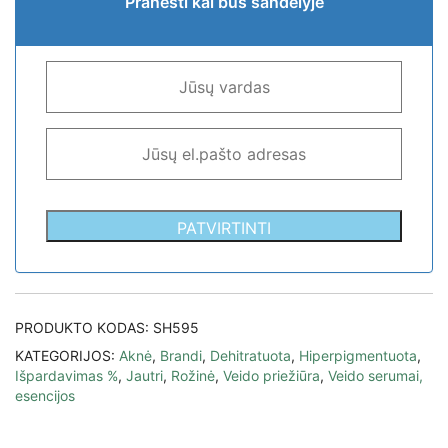
Pranešti kai bus sandėlyje
PATVIRTINTI
PRODUKTO KODAS:
SH595
KATEGORIJOS:
Aknė
,
Brandi
,
Dehitratuota
,
Hiperpigmentuota
,
Išpardavimas %
,
Jautri
,
Rožinė
,
Veido priežiūra
,
Veido serumai,
esencijos