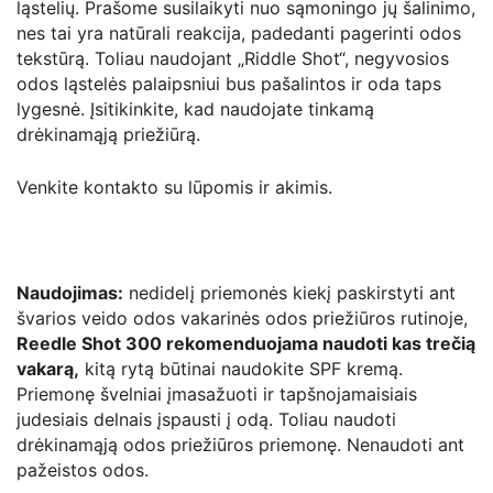
ląstelių. Prašome susilaikyti nuo sąmoningo jų šalinimo,
nes tai yra natūrali reakcija, padedanti pagerinti odos
tekstūrą. Toliau naudojant „Riddle Shot“, negyvosios
odos ląstelės palaipsniui bus pašalintos ir oda taps
lygesnė. Įsitikinkite, kad naudojate tinkamą
drėkinamąją priežiūrą.
Venkite kontakto su lūpomis ir akimis.
Naudojimas:
nedidelį priemonės kiekį paskirstyti ant
švarios veido odos vakarinės odos priežiūros rutinoje,
Reedle Shot 300 rekomenduojama naudoti kas trečią
vakarą,
kitą rytą būtinai naudokite SPF kremą.
Priemonę švelniai įmasažuoti ir tapšnojamaisiais
judesiais delnais įspausti į odą. Toliau naudoti
drėkinamąją odos priežiūros priemonę. Nenaudoti ant
pažeistos odos.