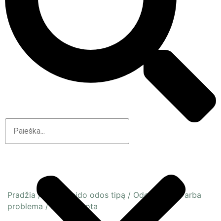
Pradžia
/
Pagal veido odos tipą
/
Odos būsena arba
problema
/
Dehitratuota