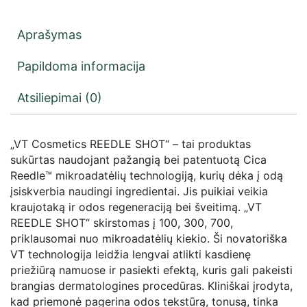
Aprašymas
Papildoma informacija
Atsiliepimai (0)
„VT Cosmetics REEDLE SHOT“ – tai produktas
sukūrtas naudojant pažangią bei patentuotą Cica
Reedle™ mikroadatėlių technologiją, kurių dėka į odą
įsiskverbia naudingi ingredientai. Jis puikiai veikia
kraujotaką ir odos regeneraciją bei šveitimą. „VT
REEDLE SHOT“ skirstomas į 100, 300, 700,
priklausomai nuo mikroadatėlių kiekio. Ši novatoriška
VT technologija leidžia lengvai atlikti kasdienę
priežiūrą namuose ir pasiekti efektą, kuris gali pakeisti
brangias dermatologines procedūras. Kliniškai įrodyta,
kad priemonė pagerina odos tekstūrą, tonusą, tinka