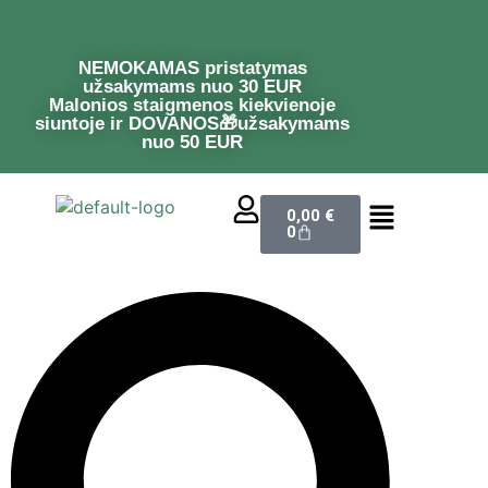
NEMOKAMAS pristatymas
užsakymams nuo 30 EUR
Malonios staigmenos kiekvienoje
siuntoje ir DOVANOS🎁užsakymams
nuo 50 EUR
0,00
€
0