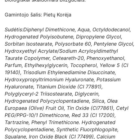
Gamintojo šalis: Pietų Korėja
Sudėtis:Diphenyl Dimethicone, Aqua, Octyldodecanol,
Hydrogenated Polyisobutene, Dipropylene Glycol,
Sorbitan Isostearate, Polysorbate 60, Pentylene Glycol,
Hydroxyethyl Acrylate/Sodium Acryloyldimethyl
Taurate Copolymer, Ceteareth-20, Phenoxyethanol,
Parfum, Ethylhexylglycerin, Tocopherol, Yellow 5 (CI
19140), Trisodium Ethylenediamine Disuccinate,
Hydroxypropyltrimonium Hyaluronate, Potassium
Hyaluronate, Titanium Dioxide (CI 77891),
Polyglyceryl-2 Triisostearate, Diglycerin,
Hydrogenated Polycyclopentadiene, Silica, Olea
Europaea (Olive) Fruit Oil, Tin Oxide (CI77861), Cetyl
PEG/PPG-10/1 Dimethicone, Red 33 (CI 17200),
Tartrazine, Phenyl Trimethicone. Hydrogenated
Polycyclopentadiene, Synthetic Fluorphlogopite,
Squalane, Iron Oxide Black (CI 77499), Calcium