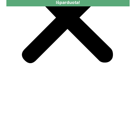
Išparduota!