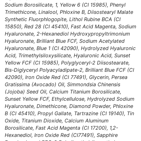
Sodium Borosilicate, 1, Yellow 6 (CI 15985), Phenyl
Trimethicone, Linalool, Phloxine B, Diisostearyl Malate
Synthetic Fluorphlogopite, Lithol Rubine BCA (CI
15850), Red 28 (CI 45410), Fast Acid Magenta, Sodium
Hyaluronate, 2-Hexanediol Hydroxypropyltrimonium
Hyaluronate, Brilliant Blue FCF, Sodium Acetylated
Hyaluronate, Blue 1 (CI 42090), Hydrolyzed Hyaluronic
Acid, Trimethylsiloxysilicate, Hyaluronic Acid, Sunset
Yellow FCF (CI 15985), Polyglyceryl-2 Diisostearate,
Bis-Diglyceryl Polyacyladipate-2, Brilliant Blue FCF (CI
42090), Iron Oxide Red (CI 77491), Glycerin, Persea
Gratissima (Avocado) Oil, Simmondsia Chinensis
(Jojoba) Seed Oil, Calcium Titanium Borosilicate,
Sunset Yellow FCF, Ethylcellulose, Hydrolyzed Sodium
Hyaluronate, Dimethicone, Diamond Powder, Phloxine
B (CI 45410), Propyl Gallate, Tartrazine (CI 19140), Tin
Oxide, Titanium Dioxide, Calcium Aluminum
Borosilicate, Fast Acid Magenta (CI 17200), 1,2-
Hexanediol, Iron Oxide Red (CI77491), Sapphire