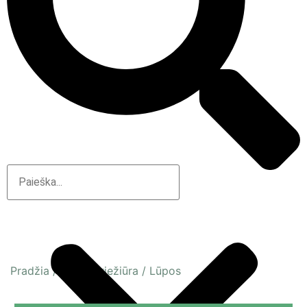
Pradžia
/
Veido priežiūra
/
Lūpos