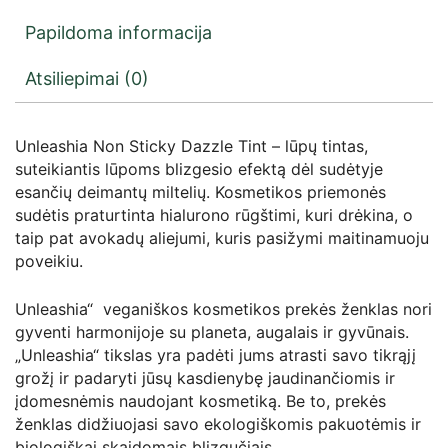
Papildoma informacija
Atsiliepimai (0)
Unleashia Non Sticky Dazzle Tint – lūpų tintas,
suteikiantis lūpoms blizgesio efektą dėl sudėtyje
esančių deimantų miltelių. Kosmetikos priemonės
sudėtis praturtinta hialurono rūgštimi, kuri drėkina, o
taip pat avokadų aliejumi, kuris pasižymi maitinamuoju
poveikiu.
Unleashia“ veganiškos kosmetikos prekės ženklas nori
gyventi harmonijoje su planeta, augalais ir gyvūnais.
„Unleashia“ tikslas yra padėti jums atrasti savo tikrąjį
grožį ir padaryti jūsų kasdienybę jaudinančiomis ir
įdomesnėmis naudojant kosmetiką. Be to, prekės
ženklas didžiuojasi savo ekologiškomis pakuotėmis ir
biologiškai skaidomais blizgučiais.