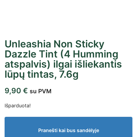
Unleashia Non Sticky
Dazzle Tint (4 Humming
atspalvis) ilgai išliekantis
lūpų tintas, 7.6g
9,90
€
su PVM
Išparduota!
Pranešti kai bus sandėlyje