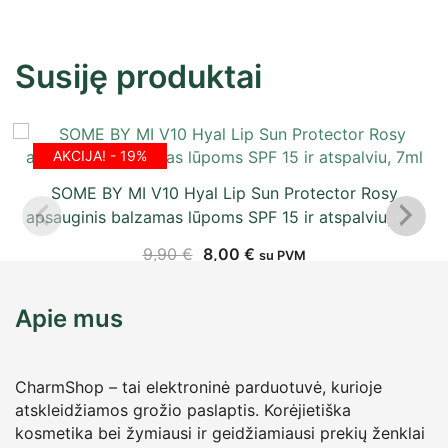
Susiję produktai
AKCIJA! - 19%
SOME BY MI V10 Hyal Lip Sun Protector Rosy
apsauginis balzamas lūpoms SPF 15 ir atspalviu, 7ml
9,90
€
8,00
€
su PVM
Apie mus
CharmShop – tai elektroninė parduotuvė, kurioje
atskleidžiamos grožio paslaptis. Korėjietiška
kosmetika bei žymiausi ir geidžiamiausi prekių ženklai