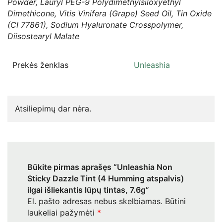
Powder, Lauryl PEG-9 Polydimethylsiloxyethyl
Dimethicone, Vitis Vinifera (Grape) Seed Oil, Tin Oxide
(CI 77861), Sodium Hyaluronate Crosspolymer,
Diisostearyl Malate
Prekės ženklas
Unleashia
Atsiliepimų dar nėra.
Būkite pirmas aprašęs “Unleashia Non
Sticky Dazzle Tint (4 Humming atspalvis)
ilgai išliekantis lūpų tintas, 7.6g”
El. pašto adresas nebus skelbiamas.
Būtini
laukeliai pažymėti
*