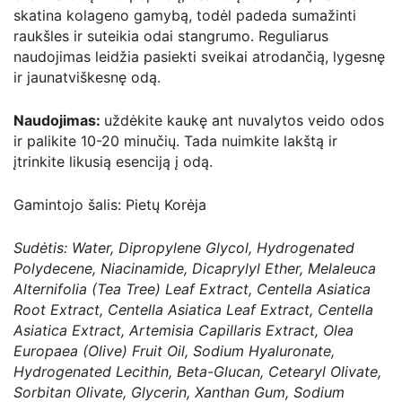
skatina kolageno gamybą, todėl padeda sumažinti
raukšles ir suteikia odai stangrumo. Reguliarus
naudojimas leidžia pasiekti sveikai atrodančią, lygesnę
ir jaunatviškesnę odą.
Naudojimas:
uždėkite kaukę ant nuvalytos veido odos
ir palikite 10-20 minučių. Tada nuimkite lakštą ir
įtrinkite likusią esenciją į odą.
Gamintojo šalis: Pietų Korėja
Sudėtis: Water, Dipropylene Glycol, Hydrogenated
Polydecene, Niacinamide, Dicaprylyl Ether, Melaleuca
Alternifolia (Tea Tree) Leaf Extract, Centella Asiatica
Root Extract, Centella Asiatica Leaf Extract, Centella
Asiatica Extract, Artemisia Capillaris Extract, Olea
Europaea (Olive) Fruit Oil, Sodium Hyaluronate,
Hydrogenated Lecithin, Beta-Glucan, Cetearyl Olivate,
Sorbitan Olivate, Glycerin, Xanthan Gum, Sodium