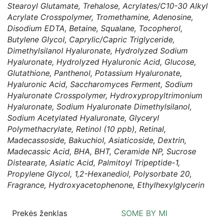
Stearoyl Glutamate, Trehalose, Acrylates/C10-30 Alkyl
Acrylate Crosspolymer, Tromethamine, Adenosine,
Disodium EDTA, Betaine, Squalane, Tocopherol,
Butylene Glycol, Caprylic/Capric Triglyceride,
Dimethylsilanol Hyaluronate, Hydrolyzed Sodium
Hyaluronate, Hydrolyzed Hyaluronic Acid, Glucose,
Glutathione, Panthenol, Potassium Hyaluronate,
Hyaluronic Acid, Saccharomyces Ferment, Sodium
Hyaluronate Crosspolymer, Hydroxypropyltrimonium
Hyaluronate, Sodium Hyaluronate Dimethylsilanol,
Sodium Acetylated Hyaluronate, Glyceryl
Polymethacrylate, Retinol (10 ppb), Retinal,
Madecassoside, Bakuchiol, Asiaticoside, Dextrin,
Madecassic Acid, BHA, BHT, Ceramide NP, Sucrose
Distearate, Asiatic Acid, Palmitoyl Tripeptide-1,
Propylene Glycol, 1,2-Hexanediol, Polysorbate 20,
Fragrance, Hydroxyacetophenone, Ethylhexylglycerin
Prekės ženklas
SOME BY MI