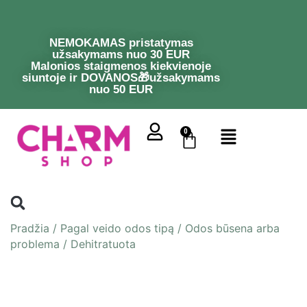
NEMOKAMAS pristatymas
užsakymams nuo 30 EUR
Malonios staigmenos kiekvienoje
siuntoje ir DOVANOS🎁užsakymams
nuo 50 EUR
0
Pradžia
/
Pagal veido odos tipą
/
Odos būsena arba
problema
/
Dehitratuota