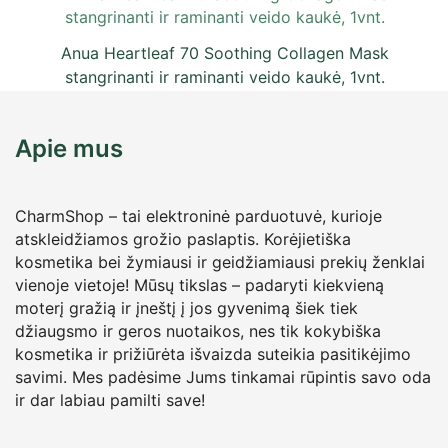
Anua Heartleaf 70 Soothing Collagen Mask
stangrinanti ir raminanti veido kaukė, 1vnt.
6,50
€
su PVM
Apie mus
CharmShop – tai elektroninė parduotuvė, kurioje
atskleidžiamos grožio paslaptis. Korėjietiška
kosmetika bei žymiausi ir geidžiamiausi prekių ženklai
vienoje vietoje! Mūsų tikslas – padaryti kiekvieną
moterį gražią ir įneštį į jos gyvenimą šiek tiek
džiaugsmo ir geros nuotaikos, nes tik kokybiška
kosmetika ir prižiūrėta išvaizda suteikia pasitikėjimo
savimi. Mes padėsime Jums tinkamai rūpintis savo oda
ir dar labiau pamilti save!