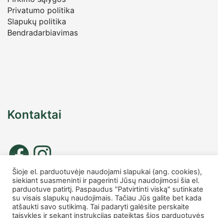
Privatumo politika
Slapukų politika
Bendradarbiavimas
Kontaktai
Šioje el. parduotuvėje naudojami slapukai (ang. cookies),
siekiant suasmeninti ir pagerinti Jūsų naudojimosi šia el.
Tel. nr.: +37067677885
parduotuve patirtį. Paspaudus "Patvirtinti viską" sutinkate
info
@charmshop.lt
su visais slapukų naudojimais. Tačiau Jūs galite bet kada
atšaukti savo sutikimą. Tai padaryti galėsite perskaite
taisykles ir sekant instrukcijas pateiktas šios parduotuvės
MB Charmshop