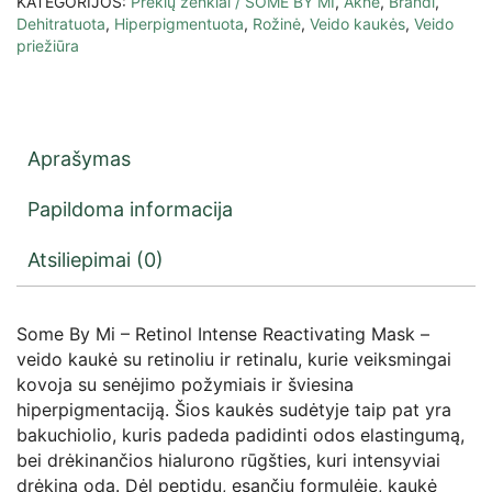
KATEGORIJOS:
Prekių ženklai / SOME BY MI
,
Aknė
,
Brandi
,
Dehitratuota
,
Hiperpigmentuota
,
Rožinė
,
Veido kaukės
,
Veido
priežiūra
Aprašymas
Papildoma informacija
Atsiliepimai (0)
Some By Mi – Retinol Intense Reactivating Mask –
veido kaukė su retinoliu ir retinalu, kurie veiksmingai
kovoja su senėjimo požymiais ir šviesina
hiperpigmentaciją. Šios kaukės sudėtyje taip pat yra
bakuchiolio, kuris padeda padidinti odos elastingumą,
bei drėkinančios hialurono rūgšties, kuri intensyviai
drėkina odą. Dėl peptidų, esančių formulėje, kaukė