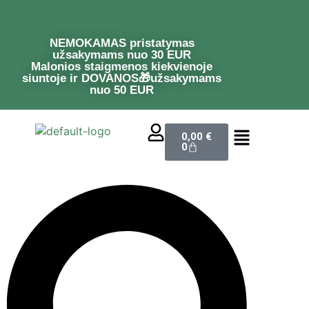
NEMOKAMAS pristatymas
užsakymams nuo 30 EUR
Malonios staigmenos kiekvienoje
siuntoje ir DOVANOS🎁užsakymams
nuo 50 EUR
0,00
€
0