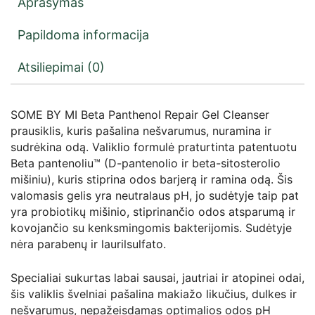
Aprašymas
Papildoma informacija
Atsiliepimai (0)
SOME BY MI Beta Panthenol Repair Gel Cleanser
prausiklis, kuris pašalina nešvarumus, nuramina ir
sudrėkina odą. Valiklio formulė praturtinta patentuotu
Beta pantenoliu™ (D-pantenolio ir beta-sitosterolio
mišiniu), kuris stiprina odos barjerą ir ramina odą. Šis
valomasis gelis yra neutralaus pH, jo sudėtyje taip pat
yra probiotikų mišinio, stiprinančio odos atsparumą ir
kovojančio su kenksmingomis bakterijomis. Sudėtyje
nėra parabenų ir laurilsulfato.
Specialiai sukurtas labai sausai, jautriai ir atopinei odai,
šis valiklis švelniai pašalina makiažo likučius, dulkes ir
nešvarumus, nepažeisdamas optimalios odos pH