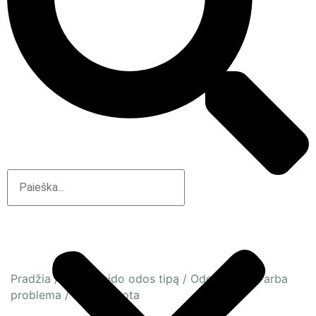
Pradžia
/
Pagal veido odos tipą
/
Odos būsena arba
problema
/
Dehitratuota