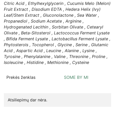
Citric Acid , Ethylhexylglycerin , Cucumis Melo (Melon)
Fruit Extract , Disodium EDTA , Hedera Helix (Ivy)
Leaf/Stem Extract , Gluconolactone , Sea Water ,
Propanediol , Sodium Acetate , Arginine ,
Hydrogenated Lecithin , Sorbitan Olivate , Cetearyl
Olivate , Beta-Sitosterol , Lactococcus Ferment Lysate
, Bifida Ferment Lysate , Lactobacillus Ferment Lysate ,
Phytosterols , Tocopherol , Glycine , Serine , Glutamic
Acid , Aspartic Acid , Leucine , Alanine , Lysine ,
Tyrosine , Phenylalanine , Valine , Threonine , Proline ,
Isoleucine , Histidine , Methionine , Cysteine
Prekės ženklas
SOME BY MI
Atsiliepimų dar nėra.