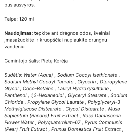
pusiausvyros.
Talpa: 120 ml
Naudojimas: t
epkite ant drėgnos odos, švelniai
įmasažuokite ir kruopščiai nuplaukite drungnu
vandeniu.
Gamintojo šalis: Pietų Korėja
Sudėtis: Water (Aqua) , Sodium Cocoyl Isethionate ,
Sodium Methyl Cocoyl Taurate , Glycerin , Dipropylene
Glycol , Coco-Betaine , Lauryl Hydroxysultaine ,
Panthenol , 1,2-Hexanediol , Glyceryl Stearate , Sodium
Chloride , Propylene Glycol Laurate , Polyglyceryl-3
Methylglucose Distearate , Glycol Distearate , Musa
Sapientum (Banana) Fruit Extract , Rosa Damascena
Flower Water , Polyquaternium-67 , Pyrus Communis
(Pear) Fruit Extract , Prunus Domestica Fruit Extract ,