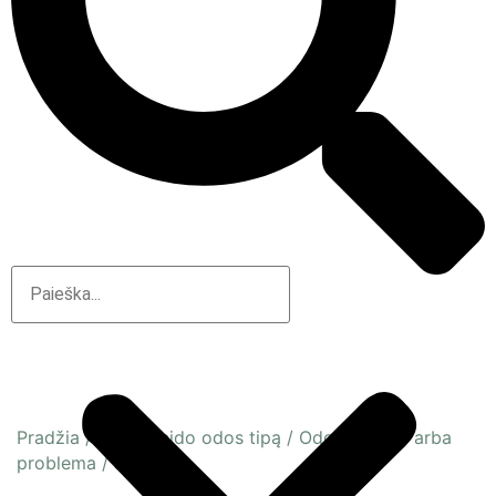
Pradžia
/
Pagal veido odos tipą
/
Odos būsena arba
problema
/
Jautri