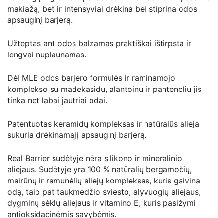
makiažą, bet ir intensyviai drėkina bei stiprina odos
apsauginį barjerą.
Užteptas ant odos balzamas praktiškai ištirpsta ir
lengvai nuplaunamas.
Dėl MLE odos barjero formulės ir raminamojo
komplekso su madekasidu, alantoinu ir pantenoliu jis
tinka net labai jautriai odai.
Patentuotas keramidų kompleksas ir natūralūs aliejai
sukuria drėkinamąjį apsauginį barjerą.
Real Barrier sudėtyje nėra silikono ir mineralinio
aliejaus. Sudėtyje yra 100 % natūralių bergamočių,
mairūnų ir ramunėlių aliejų kompleksas, kuris gaivina
odą, taip pat taukmedžio sviesto, alyvuogių aliejaus,
dygminų sėklų aliejaus ir vitamino E, kuris pasižymi
antioksidacinėmis savybėmis.