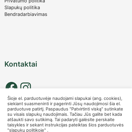
Privatumo politika
Slapukų politika
Bendradarbiavimas
Kontaktai
Šioje el. parduotuvėje naudojami slapukai (ang. cookies),
siekiant suasmeninti ir pagerinti Jūsų naudojimosi šia el.
Tel. nr.: +37067677885
parduotuve patirtį. Paspaudus "Patvirtinti viską" sutinkate
info
@charmshop.lt
su visais slapukų naudojimais. Tačiau Jūs galite bet kada
atšaukti savo sutikimą. Tai padaryti galėsite perskaite
taisykles ir sekant instrukcijas pateiktas šios parduotuvės
MB Charmshop
"slapukų politikoje" .