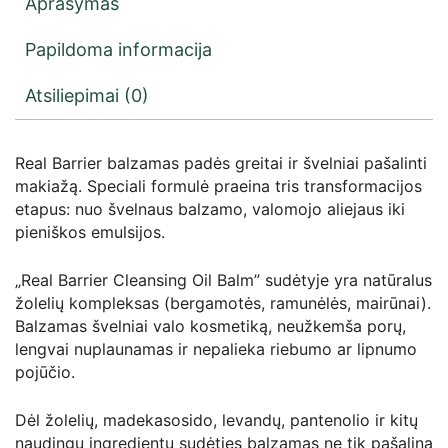
Aprašymas
Papildoma informacija
Atsiliepimai (0)
Real Barrier balzamas padės greitai ir švelniai pašalinti
makiažą. Speciali formulė praeina tris transformacijos
etapus: nuo švelnaus balzamo, valomojo aliejaus iki
pieniškos emulsijos.
„Real Barrier Cleansing Oil Balm” sudėtyje yra natūralus
žolelių kompleksas (bergamotės, ramunėlės, mairūnai).
Balzamas švelniai valo kosmetiką, neužkemša porų,
lengvai nuplaunamas ir nepalieka riebumo ar lipnumo
pojūčio.
Dėl žolelių, madekasosido, levandų, pantenolio ir kitų
naudingų ingredientų sudėties balzamas ne tik pašalina