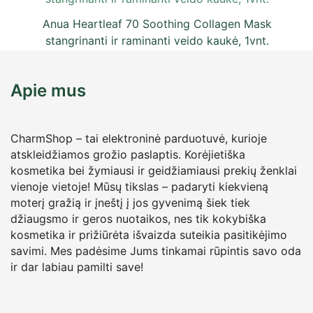
Anua Heartleaf 70 Soothing Collagen Mask
stangrinanti ir raminanti veido kaukė, 1vnt.
6,50
€
su PVM
Apie mus
CharmShop – tai elektroninė parduotuvė, kurioje
atskleidžiamos grožio paslaptis. Korėjietiška
kosmetika bei žymiausi ir geidžiamiausi prekių ženklai
vienoje vietoje! Mūsų tikslas – padaryti kiekvieną
moterį gražią ir įneštį į jos gyvenimą šiek tiek
džiaugsmo ir geros nuotaikos, nes tik kokybiška
kosmetika ir prižiūrėta išvaizda suteikia pasitikėjimo
savimi. Mes padėsime Jums tinkamai rūpintis savo oda
ir dar labiau pamilti save!