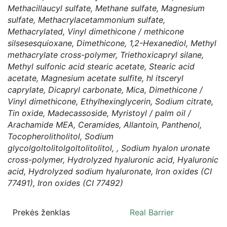
Methacillaucyl sulfate, Methane sulfate, Magnesium
sulfate, Methacrylacetammonium sulfate,
Methacrylated, Vinyl dimethicone / methicone
silsesesquioxane, Dimethicone, 1,2-Hexanediol, Methyl
methacrylate cross-polymer, Triethoxicapryl silane,
Methyl sulfonic acid stearic acetate, Stearic acid
acetate, Magnesium acetate sulfite, hl itsceryl
caprylate, Dicapryl carbonate, Mica, Dimethicone /
Vinyl dimethicone, Ethylhexinglycerin, Sodium citrate,
Tin oxide, Madecassoside, Myristoyl / palm oil /
Arachamide MEA, Ceramides, Allantoin, Panthenol,
Tocopherolitholitol, Sodium
glycolgoltolitolgoltolitolitol, , Sodium hyalon uronate
cross-polymer, Hydrolyzed hyaluronic acid, Hyaluronic
acid, Hydrolyzed sodium hyaluronate, Iron oxides (CI
77491), Iron oxides (CI 77492)
Prekės ženklas
Real Barrier