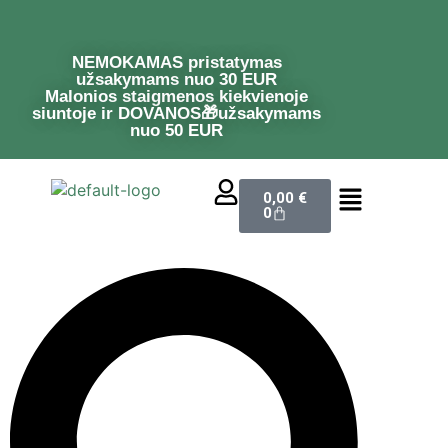
NEMOKAMAS pristatymas
užsakymams nuo 30 EUR
Malonios staigmenos kiekvienoje
siuntoje ir DOVANOS🎁užsakymams
nuo 50 EUR
0,00
€
0