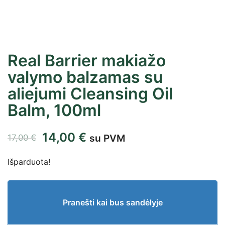
Real Barrier makiažo
valymo balzamas su
aliejumi Cleansing Oil
Balm, 100ml
14,00
€
su PVM
17,00
€
Išparduota!
Pranešti kai bus sandėlyje