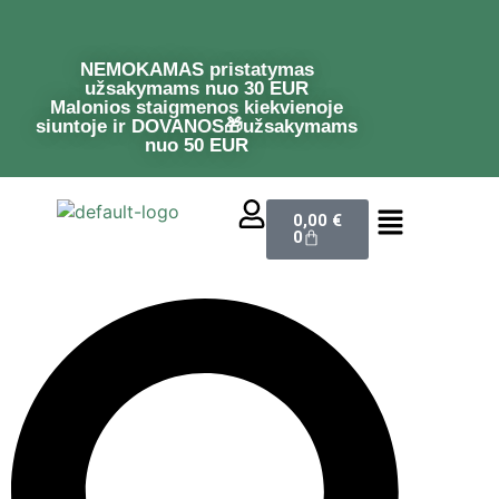
NEMOKAMAS pristatymas
užsakymams nuo 30 EUR
Malonios staigmenos kiekvienoje
siuntoje ir DOVANOS🎁užsakymams
nuo 50 EUR
0,00
€
0