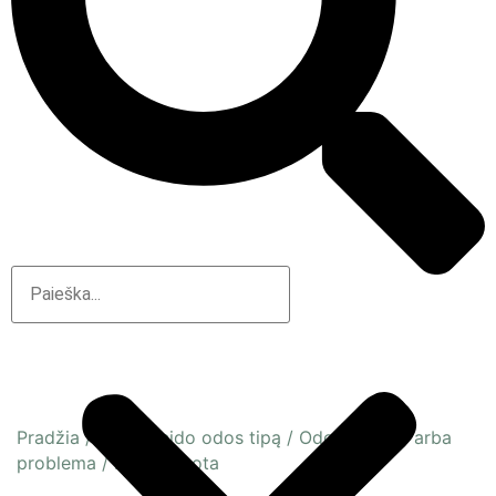
Pradžia
/
Pagal veido odos tipą
/
Odos būsena arba
problema
/
Dehitratuota