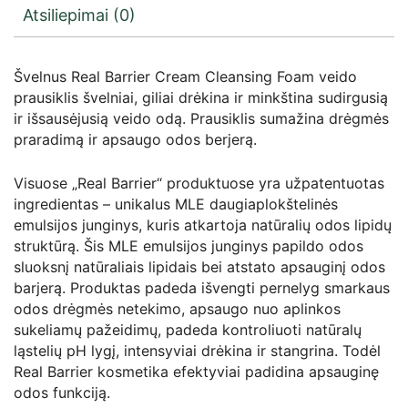
Atsiliepimai (0)
Švelnus Real Barrier Cream Cleansing Foam veido
prausiklis švelniai, giliai drėkina ir minkština sudirgusią
ir išsausėjusią veido odą. Prausiklis sumažina drėgmės
praradimą ir apsaugo odos berjerą.
Visuose „Real Barrier“ produktuose yra užpatentuotas
ingredientas – unikalus MLE daugiaplokštelinės
emulsijos junginys, kuris atkartoja natūralių odos lipidų
struktūrą. Šis MLE emulsijos junginys papildo odos
sluoksnį natūraliais lipidais bei atstato apsauginį odos
barjerą. Produktas padeda išvengti pernelyg smarkaus
odos drėgmės netekimo, apsaugo nuo aplinkos
sukeliamų pažeidimų, padeda kontroliuoti natūralų
ląstelių pH lygį, intensyviai drėkina ir stangrina. Todėl
Real Barrier kosmetika efektyviai padidina apsauginę
odos funkciją.