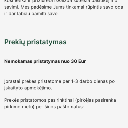
kosmetika ir prižiūrėta išvaizda suteikia pasitikėjimo
savimi. Mes padėsime Jums tinkamai rūpintis savo oda
ir dar labiau pamilti save!
Prekių pristatymas
Nemokamas pristatymas nuo 30
Eur
Įprastai prekes pristatome per 1-3 darbo dienas po
įskaityto apmokėjimo.
Prekės pristatomos pasirinktinai (pirkėjas pasirenka
pirkimo metu) per šiuos paštomatus: