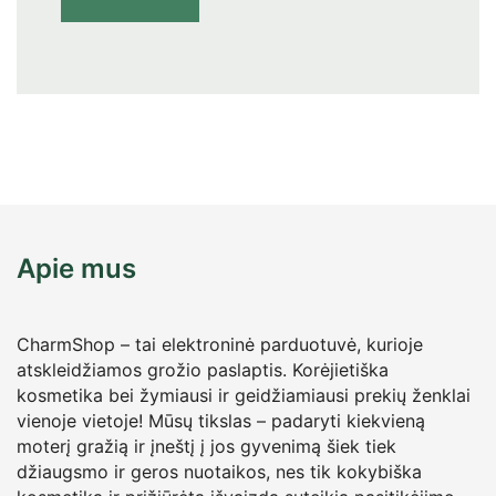
Apie mus
CharmShop – tai elektroninė parduotuvė, kurioje
atskleidžiamos grožio paslaptis. Korėjietiška
kosmetika bei žymiausi ir geidžiamiausi prekių ženklai
vienoje vietoje! Mūsų tikslas – padaryti kiekvieną
moterį gražią ir įneštį į jos gyvenimą šiek tiek
džiaugsmo ir geros nuotaikos, nes tik kokybiška