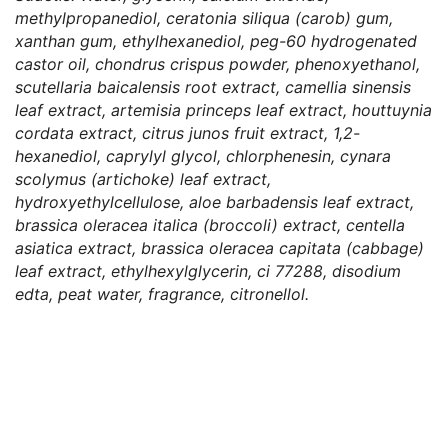
methylpropanediol, ceratonia siliqua (carob) gum,
xanthan gum, ethylhexanediol, peg-60 hydrogenated
castor oil, chondrus crispus powder, phenoxyethanol,
scutellaria baicalensis root extract, camellia sinensis
leaf extract, artemisia princeps leaf extract, houttuynia
cordata extract, citrus junos fruit extract, 1,2-
hexanediol, caprylyl glycol, chlorphenesin, cynara
scolymus (artichoke) leaf extract,
hydroxyethylcellulose, aloe barbadensis leaf extract,
brassica oleracea italica (broccoli) extract, centella
asiatica extract, brassica oleracea capitata (cabbage)
leaf extract, ethylhexylglycerin, ci 77288, disodium
edta, peat water, fragrance, citronellol.