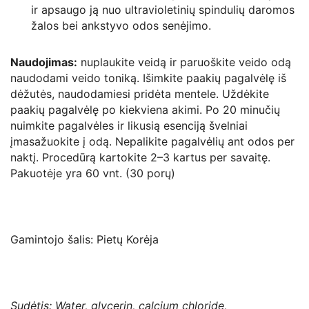
ir apsaugo ją nuo ultravioletinių spindulių daromos
žalos bei ankstyvo odos senėjimo.
Naudojimas:
nuplaukite veidą ir paruoškite veido odą
naudodami veido toniką. Išimkite paakių pagalvėlę iš
dėžutės, naudodamiesi pridėta mentele. Uždėkite
paakių pagalvėlę po kiekviena akimi. Po 20 minučių
nuimkite pagalvėles ir likusią esenciją švelniai
įmasažuokite į odą. Nepalikite pagalvėlių ant odos per
naktį. Procedūrą kartokite 2–3 kartus per savaitę.
Pakuotėje yra 60 vnt. (30 porų)
Gamintojo šalis: Pietų Korėja
Sudėtis: Water, glycerin, calcium chloride,