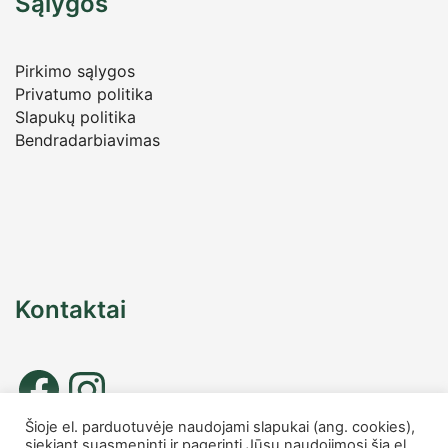
Sąlygos
Pirkimo sąlygos
Privatumo politika
Slapukų politika
Bendradarbiavimas
Kontaktai
Šioje el. parduotuvėje naudojami slapukai (ang. cookies),
siekiant suasmeninti ir pagerinti Jūsų naudojimosi šia el.
Tel. nr.: +37067677885