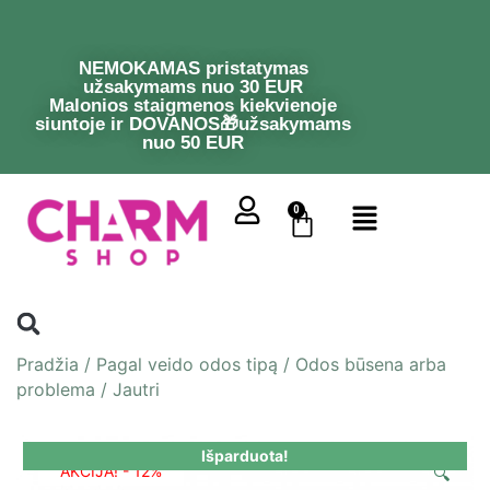
NEMOKAMAS pristatymas
užsakymams nuo 30 EUR
Malonios staigmenos kiekvienoje
siuntoje ir DOVANOS🎁užsakymams
nuo 50 EUR
0
Pradžia
/
Pagal veido odos tipą
/
Odos būsena arba
problema
/
Jautri
Išparduota!
AKCIJA! - 12%
🔍