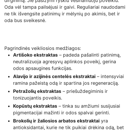
dirginimą. Jie pasižymi ryškiu vėsinamuoju poveikiu.
Oda vėl tampa pailsėjusi ir gaivi. Reguliariai naudodami
ne tik išvengsite patinimų ir mėlynių po akimis, bet ir
oda bus sveikesnė.
Pagrindinės veikliosios medžiagos:
Artišoko ekstraktas
– padeda pašalinti patinimą,
neutralizuoja agresyvų aplinkos poveikį, gerina
odos apsaugines funkcijas.
Alavijo ir azijinės centelės ekstraktai
– intensyviai
ramina pažeistą odą ir spartina jos regeneraciją.
Petražolių ekstraktas
– priešuždegiminis ir
tonizuojantis poveikis.
Kopūstų ekstraktas
– tinka su amžiumi susijusiai
pigmentacijai mažinti ir odos spalvai gerinti.
Brokolių ir žaliosios arbatos ekstraktai
yra
antioksidantai, kurie ne tik puikiai drėkina odą, bet