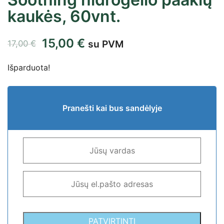
kaukės, 60vnt.
15,00
€
su PVM
17,00
€
Išparduota!
Pranešti kai bus sandėlyje
PATVIRTINTI