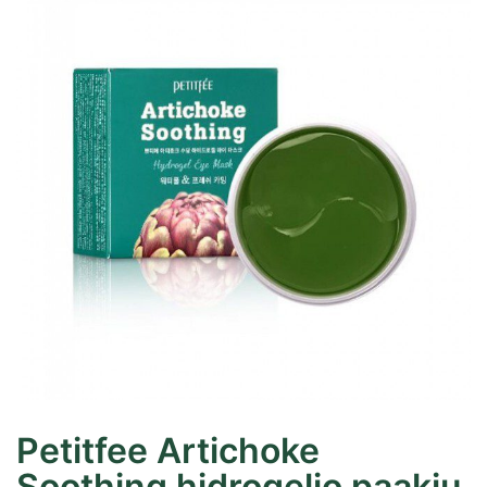
Petitfee Artichoke
Soothing hidrogelio paakių