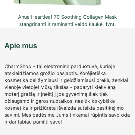
Anua Heartleaf 70 Soothing Collagen Mask
stangrinanti ir raminanti veido kaukė, 1vnt.
6,50
€
su PVM
Apie mus
CharmShop – tai elektroninė parduotuvė, kurioje
atskleidžiamos grožio paslaptis. Korėjietiška
kosmetika bei žymiausi ir geidžiamiausi prekių ženklai
vienoje vietoje! Mūsų tikslas – padaryti kiekvieną
moterį gražią ir įneštį į jos gyvenimą šiek tiek
džiaugsmo ir geros nuotaikos, nes tik kokybiška
kosmetika ir prižiūrėta išvaizda suteikia pasitikėjimo
savimi. Mes padėsime Jums tinkamai rūpintis savo oda
ir dar labiau pamilti save!