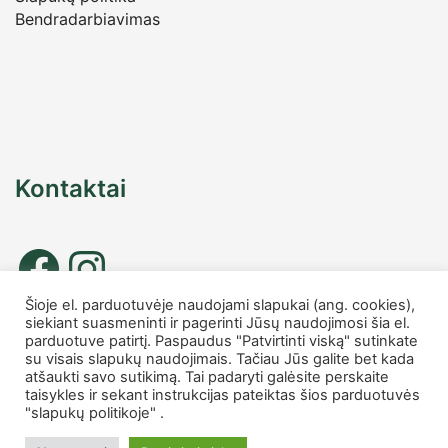
Bendradarbiavimas
Kontaktai
Šioje el. parduotuvėje naudojami slapukai (ang. cookies),
siekiant suasmeninti ir pagerinti Jūsų naudojimosi šia el.
Tel. nr.: +37067677885
parduotuve patirtį. Paspaudus "Patvirtinti viską" sutinkate
info
@charmshop.lt
su visais slapukų naudojimais. Tačiau Jūs galite bet kada
atšaukti savo sutikimą. Tai padaryti galėsite perskaite
taisykles ir sekant instrukcijas pateiktas šios parduotuvės
MB Charmshop
"slapukų politikoje" .
Įmonės kodas 306007816
PVM kodas LT100014759418