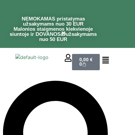
NEMOKAMAS pristatymas
užsakymams nuo 30 EUR
Malonios staigmenos kiekvienoje
siuntoje ir DOVANOS🎁užsakymams
nuo 50 EUR
0,00
€
0