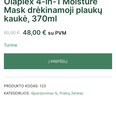
Olaplex 4-in-1 Moisture
Mask drėkinamoji plaukų
kaukė, 370ml
48,00
€
su PVM
60,00
€
Turime
Į KREPŠELĮ
PRODUKTO KODAS:
123
KATEGORIJOS:
Išpardavimas %
,
Prekių ženklai