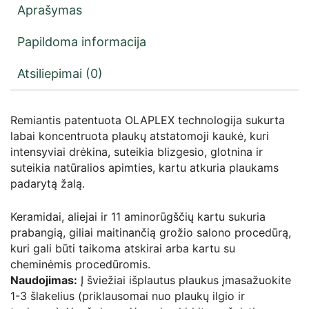
Aprašymas
Papildoma informacija
Atsiliepimai (0)
Remiantis patentuota OLAPLEX technologija sukurta
labai koncentruota plaukų atstatomoji kaukė, kuri
intensyviai drėkina, suteikia blizgesio, glotnina ir
suteikia natūralios apimties, kartu atkuria plaukams
padarytą žalą.
Keramidai, aliejai ir 11 aminorūgščių kartu sukuria
prabangią, giliai maitinančią grožio salono procedūrą,
kuri gali būti taikoma atskirai arba kartu su
cheminėmis procedūromis.
Naudojimas:
Į šviežiai išplautus plaukus įmasažuokite
1-3 šlakelius (priklausomai nuo plaukų ilgio ir