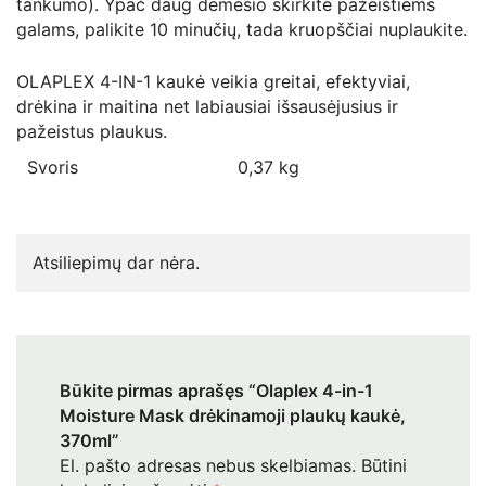
tankumo). Ypač daug dėmesio skirkite pažeistiems
galams, palikite 10 minučių, tada kruopščiai nuplaukite.
OLAPLEX 4-IN-1 kaukė veikia greitai, efektyviai,
drėkina ir maitina net labiausiai išsausėjusius ir
pažeistus plaukus.
Svoris
0,37 kg
Atsiliepimų dar nėra.
Būkite pirmas aprašęs “Olaplex 4-in-1
Moisture Mask drėkinamoji plaukų kaukė,
370ml”
El. pašto adresas nebus skelbiamas.
Būtini