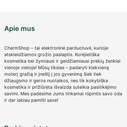
Apie mus
CharmShop – tai elektroninė parduotuvė, kurioje
atskleidžiamos grožio paslaptis. Korėjietiška
kosmetika bei žymiausi ir geidžiamiausi prekių ženklai
vienoje vietoje! Mūsų tikslas – padaryti kiekvieną
moterį gražią ir įneštį į jos gyvenimą šiek tiek
džiaugsmo ir geros nuotaikos, nes tik kokybiška
kosmetika ir prižiūrėta išvaizda suteikia pasitikėjimo
savimi. Mes padėsime Jums tinkamai rūpintis savo oda
ir dar labiau pamilti save!