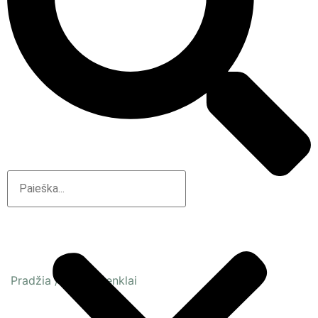
Pradžia
/
Prekių ženklai