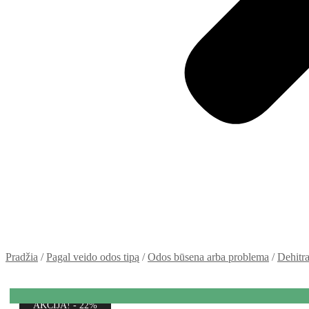
Pradžia
/
Pagal veido odos tipą
/
Odos būsena arba problema
/
Dehitra
AKCIJA! - 22%