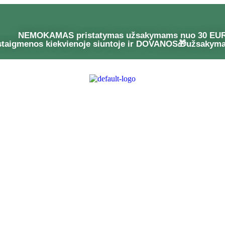
NEMOKAMAS pristatymas užsakymams nuo 30 EU
staigmenos kiekvienoje siuntoje ir DOVANOS🎁užsakym