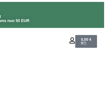
R
ams nuo 50 EUR
0,00
€
0