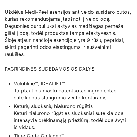
Uždėjus Medi-Peel esensijos ant veido susidaro putos,
kurias rekomenduojama įtapšnoti į veido odą.
Deguonies burbuliukai aktyvias medžiagas perneša
giliai į odą, todėl produktas tampa efektyvesnis.
Šioje atjauninančioje esencijoje yra 9 rūšių peptidai,
skirti pagerinti odos elastingumą ir sušvelninti
raukšles.
PAGRINDINĖS SUDEDAMOSIOS DALYS:
Volufiline™, IDEALIFT™
Tarptautiniu mastu patentuotas ingredientas,
suteikiantis stangrumo veido kontūrams.
Keturių sluoksnių hialurono rūgštis
Keturi hialurono rūgšties sluoksniai suteikia odai
intensyvią drėkinamąją priežiūrą, todėl oda švyti
iš vidaus.
Time Code Collagen™