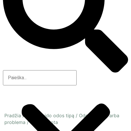
Pradžia
/
Pagal veido odos tipą
/
Odos būsena arba
problema
/
Dehitratuota