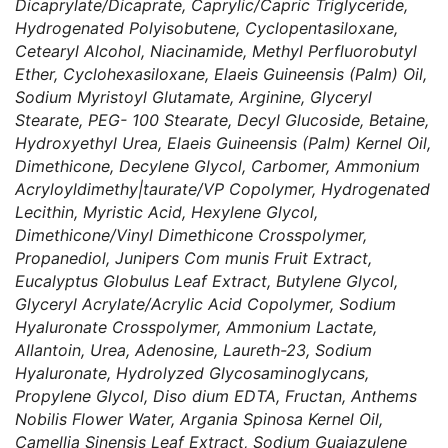
Dicaprylate/Dicaprate, Caprylic/Capric Triglyceride,
Hydrogenated Polyisobutene, Cyclopentasiloxane,
Cetearyl Alcohol, Niacinamide, Methyl Perfluorobutyl
Ether, Cyclohexasiloxane, Elaeis Guineensis (Palm) Oil,
Sodium Myristoyl Glutamate, Arginine, Glyceryl
Stearate, PEG- 100 Stearate, Decyl Glucoside, Betaine,
Hydroxyethyl Urea, Elaeis Guineensis (Palm) Kernel Oil,
Dimethicone, Decylene Glycol, Carbomer, Ammonium
Acryloyldimethy|taurate/VP Copolymer, Hydrogenated
Lecithin, Myristic Acid, Hexylene Glycol,
Dimethicone/Vinyl Dimethicone Crosspolymer,
Propanediol, Junipers Com munis Fruit Extract,
Eucalyptus Globulus Leaf Extract, Butylene Glycol,
Glyceryl Acrylate/Acrylic Acid Copolymer, Sodium
Hyaluronate Crosspolymer, Ammonium Lactate,
Allantoin, Urea, Adenosine, Laureth-23, Sodium
Hyaluronate, Hydrolyzed Glycosaminoglycans,
Propylene Glycol, Diso dium EDTA, Fructan, Anthems
Nobilis Flower Water, Argania Spinosa Kernel Oil,
Camellia Sinensis Leaf Extract, Sodium Guaiazulene