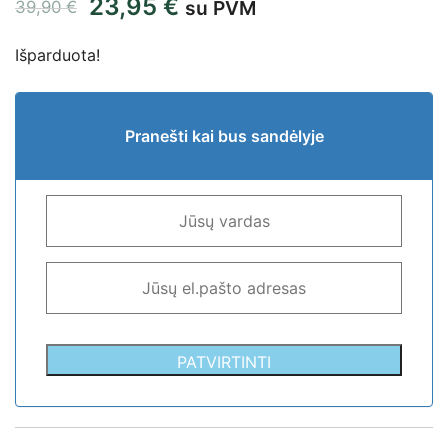
23,95
€
su PVM
39,90
€
Išparduota!
Pranešti kai bus sandėlyje
PATVIRTINTI