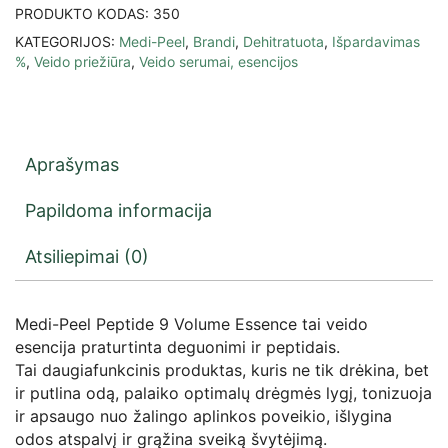
PRODUKTO KODAS:
350
KATEGORIJOS:
Medi-Peel
,
Brandi
,
Dehitratuota
,
Išpardavimas
%
,
Veido priežiūra
,
Veido serumai, esencijos
Aprašymas
Papildoma informacija
Atsiliepimai (0)
Medi-Peel Peptide 9 Volume Essence tai veido
esencija praturtinta deguonimi ir peptidais.
Tai daugiafunkcinis produktas, kuris ne tik drėkina, bet
ir putlina odą, palaiko optimalų drėgmės lygį, tonizuoja
ir apsaugo nuo žalingo aplinkos poveikio, išlygina
odos atspalvį ir grąžina sveiką švytėjimą.