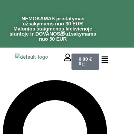
NEMOKAMAS pristatymas
užsakymams nuo 30 EUR
Malonios staigmenos kiekvienoje
siuntoje ir DOVANOS🎁užsakymams
nuo 50 EUR
0,00
€
0