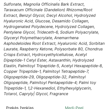
Sulfonate, Magnolia Officinalis Bark Extract,
Taraxacum Officinale (Dandelion) Rhizome/Root
Extract, Benzyl Glycol, Decyl Alcohol, Hydrolyzed
Hyaluronic Acid, Glucose, Desamido Collagen,
Hydrogenated Polydecene, Hydrolyzed Collagen,
Pentylene Glycol, Trideceth-6, Sodium Polyacrylate,
Glyceryl Polymethacrylate, Anemarrhena
Asphodeloides Root Extract, Hyaluronic Acid, Sorbitan
Laurate, Raspberry Ketone, Polysorbate 80, Chondrus
Crisps Extract, Hydroxyethylcellulose, Acetyl
Dipeptide-1 Cetyl Ester, Astaxanthin, Hydrolyzed
Elastin, Palmitoyl Tripeptide-5, Acetyl Hexapeptide-8,
Copper Tripeptide-1, Palmitoyl Tetrapeptide-7,
Oligopeptide-29, Oligopeptide-32, Palmitoyl
Oligopeptide, Palmitoyl Pentapeptide-4; Palmi toy
Tripeptide-1, 1,2-Hexanediol, Ethylhexylglycerin,
Totarol, Capryly| Glycol, Fragrance
Prekės ženklas
Medi-Peel