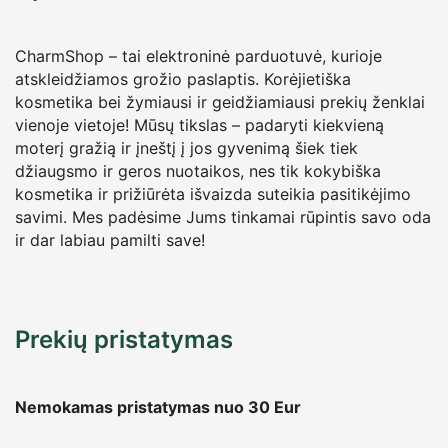
CharmShop – tai elektroninė parduotuvė, kurioje
atskleidžiamos grožio paslaptis. Korėjietiška
kosmetika bei žymiausi ir geidžiamiausi prekių ženklai
vienoje vietoje! Mūsų tikslas – padaryti kiekvieną
moterį gražią ir įneštį į jos gyvenimą šiek tiek
džiaugsmo ir geros nuotaikos, nes tik kokybiška
kosmetika ir prižiūrėta išvaizda suteikia pasitikėjimo
savimi. Mes padėsime Jums tinkamai rūpintis savo oda
ir dar labiau pamilti save!
Prekių pristatymas
Nemokamas pristatymas nuo 30
Eur