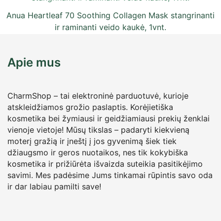
Anua Heartleaf 70 Soothing Collagen Mask stangrinanti
ir raminanti veido kaukė, 1vnt.
6,50
€
su PVM
Apie mus
CharmShop – tai elektroninė parduotuvė, kurioje
atskleidžiamos grožio paslaptis. Korėjietiška
kosmetika bei žymiausi ir geidžiamiausi prekių ženklai
vienoje vietoje! Mūsų tikslas – padaryti kiekvieną
moterį gražią ir įneštį į jos gyvenimą šiek tiek
džiaugsmo ir geros nuotaikos, nes tik kokybiška
kosmetika ir prižiūrėta išvaizda suteikia pasitikėjimo
savimi. Mes padėsime Jums tinkamai rūpintis savo oda
ir dar labiau pamilti save!