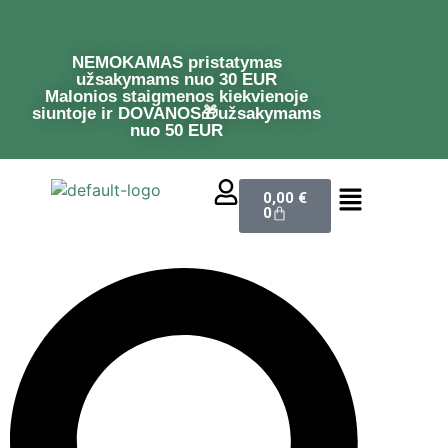
NEMOKAMAS pristatymas
užsakymams nuo 30 EUR
Malonios staigmenos kiekvienoje
siuntoje ir DOVANOS🎁užsakymams
nuo 50 EUR
0,00
€
0