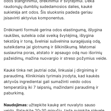
odos stangrinimui, drėkinimui ir švytėjimui. Dėka
raudonųjų dumblių sudedamosios dalies, kaukė
sukietėja ant odos. Šis sluoksnis padeda geriau
įsisavinti aktyvius komponentus.
Drėkinanti formulė gerina odos elastingumą, išlygina
raukšles, suteikia odai sveiką švytėjimą, išlygina
tekstūrą ir toną, švelniai sušvelnina suragėjusią odą,
suteikdama jai glotnumą ir šilkiniškumą. Matomai
susiaurina poras, atstato ir apsaugo odą nuo išorinių
pažeidimų, mažina nuovargio ir streso požymius veide.
Kaukė tinka net jautriai odai, linkusiai į dirginimą ir
paraudimą. Klinikiniais tyrimais įrodyta, kad kaukės
aktyvūs ingredientai gali sumažinti veido odos
temperatūrą iki 7 laipsnių, mažindami paraudimą ir
paburkimą.
Naudojimas:
užtepkite kaukę ant nuvalyto sauso
veido. Palaukite 20-30 minučių, tada nuimkite plėvelę