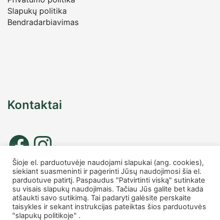
Slapukų politika
Bendradarbiavimas
Kontaktai
Šioje el. parduotuvėje naudojami slapukai (ang. cookies),
siekiant suasmeninti ir pagerinti Jūsų naudojimosi šia el.
Tel. nr.: +37067677885
parduotuve patirtį. Paspaudus "Patvirtinti viską" sutinkate
info
@charmshop.lt
su visais slapukų naudojimais. Tačiau Jūs galite bet kada
atšaukti savo sutikimą. Tai padaryti galėsite perskaite
taisykles ir sekant instrukcijas pateiktas šios parduotuvės
MB Charmshop
"slapukų politikoje" .
Įmonės kodas 306007816