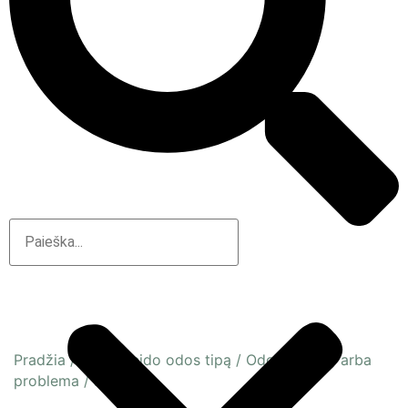
Pradžia
/
Pagal veido odos tipą
/
Odos būsena arba
problema
/
Jautri