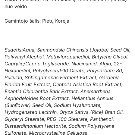
nuo veido
Gamintojo šalis: Pietų Korėja
Sudėtis:Aqua, Simmondsia Chinensis (Jojoba) Seed Oil,
Polyvinyl Alcohol, Methylpropanediol, Butylene Glycol,
Caprylic/Capric Triglyceride, Niacinamid, Algin, 1,2-
Hexanediol, Polyglyceryl-10 Oleate, Polysorbate 80,
Pullulan, Sphingomonas Ferment Extract, Gardenia
Florida Fruit Extract, Centella Asiatica Root Extract,
Enantia Chlorantha Bark Extract, Anemarrhena
Asphodeloides Root Extract, Helianthus Annuus
(Sunﬂower) Seed Oil, Sodium Hyaluronate,
Hydrogenated Lecithin, Oryza Sativa (Rice) Bran Oil,
Glyceryl Stearate, PEG-100 Stearate, Panthenol,
Disteardimonium Hectorite, Sodium Polystyrene
Sulfonate, Microcrystalline Cellulose,