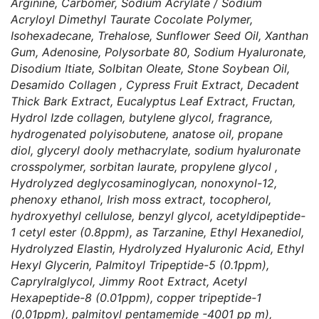
Arginine, Carbomer, Sodium Acrylate / Sodium
Acryloyl Dimethyl Taurate Cocolate Polymer,
Isohexadecane, Trehalose, Sunflower Seed Oil, Xanthan
Gum, Adenosine, Polysorbate 80, Sodium Hyaluronate,
Disodium Itiate, Solbitan Oleate, Stone Soybean Oil,
Desamido Collagen , Cypress Fruit Extract, Decadent
Thick Bark Extract, Eucalyptus Leaf Extract, Fructan,
Hydrol Izde collagen, butylene glycol, fragrance,
hydrogenated polyisobutene, anatose oil, propane
diol, glyceryl dooly methacrylate, sodium hyaluronate
crosspolymer, sorbitan laurate, propylene glycol ,
Hydrolyzed deglycosaminoglycan, nonoxynol-12,
phenoxy ethanol, Irish moss extract, tocopherol,
hydroxyethyl cellulose, benzyl glycol, acetyldipeptide-
1 cetyl ester (0.8ppm), as Tarzanine, Ethyl Hexanediol,
Hydrolyzed Elastin, Hydrolyzed Hyaluronic Acid, Ethyl
Hexyl Glycerin, Palmitoyl Tripeptide-5 (0.1ppm),
Caprylralglycol, Jimmy Root Extract, Acetyl
Hexapeptide-8 (0.01ppm), copper tripeptide-1
(0,01ppm), palmitoyl pentamemide -4001 pp m),