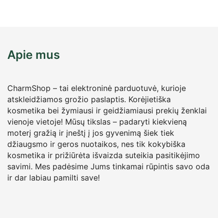
Apie mus
CharmShop – tai elektroninė parduotuvė, kurioje
atskleidžiamos grožio paslaptis. Korėjietiška
kosmetika bei žymiausi ir geidžiamiausi prekių ženklai
vienoje vietoje! Mūsų tikslas – padaryti kiekvieną
moterį gražią ir įneštį į jos gyvenimą šiek tiek
džiaugsmo ir geros nuotaikos, nes tik kokybiška
kosmetika ir prižiūrėta išvaizda suteikia pasitikėjimo
savimi. Mes padėsime Jums tinkamai rūpintis savo oda
ir dar labiau pamilti save!