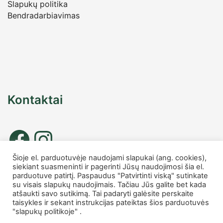
Slapukų politika
Bendradarbiavimas
Kontaktai
Šioje el. parduotuvėje naudojami slapukai (ang. cookies),
siekiant suasmeninti ir pagerinti Jūsų naudojimosi šia el.
Tel. nr.: +37067677885
parduotuve patirtį. Paspaudus "Patvirtinti viską" sutinkate
info
@charmshop.lt
su visais slapukų naudojimais. Tačiau Jūs galite bet kada
atšaukti savo sutikimą. Tai padaryti galėsite perskaite
taisykles ir sekant instrukcijas pateiktas šios parduotuvės
MB Charmshop
"slapukų politikoje" .
Įmonės kodas 306007816