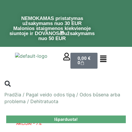
NEMOKAMAS pristatymas
užsakymams nuo 30 EUR
Malonios staigmenos kiekvienoje
siuntoje ir DOVANOS🎁užsakymams
nuo 50 EUR
0,00
€
0
Pradžia
/
Pagal veido odos tipą
/
Odos būsena arba
problema
/
Dehitratuota
Išparduota!
AKCIJA! - 7%