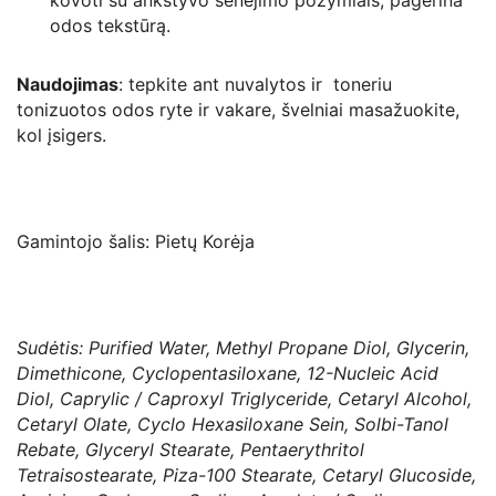
kovoti su ankstyvo senėjimo požymiais, pagerina
odos tekstūrą.
Naudojimas
: tepkite ant nuvalytos ir toneriu
tonizuotos odos ryte ir vakare, švelniai masažuokite,
kol įsigers.
Gamintojo šalis: Pietų Korėja
Sudėtis: Purified Water, Methyl Propane Diol, Glycerin,
Dimethicone, Cyclopentasiloxane, 12-Nucleic Acid
Diol, Caprylic / Caproxyl Triglyceride, Cetaryl Alcohol,
Cetaryl Olate, Cyclo Hexasiloxane Sein, Solbi-Tanol
Rebate, Glyceryl Stearate, Pentaerythritol
Tetraisostearate, Piza-100 Stearate, Cetaryl Glucoside,