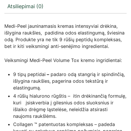
Atsiliepimai (0)
Medi-Peel jauninamasis kremas intensyviai drėkina,
išlygina raukšles, padidina odos elastingumą, šviesina
odą. Produkte yra ne tik 9 rūšių peptidų kompleksas,
bet ir kiti veiksmingi anti-senėjimo ingredientai.
Veiksmingi Medi-Peel Volume Tox kremo ingridientai:
9 tipų peptidai
–
padaro odą stangrią ir spindinčią,
išlygina raukšles, pagerina odos tekstūrą ir
elastingumą.
4 rūšių hialurono rūgštis – itin drėkinančią formulę,
kuri įsiskverbia į gilesnius odos sluoksnius ir
išlaiko drėgmę ląstelėse, neleidžia atsirasti
naujoms raukšlėms.
Collagen ™ patentuotas kompleksas – padeda