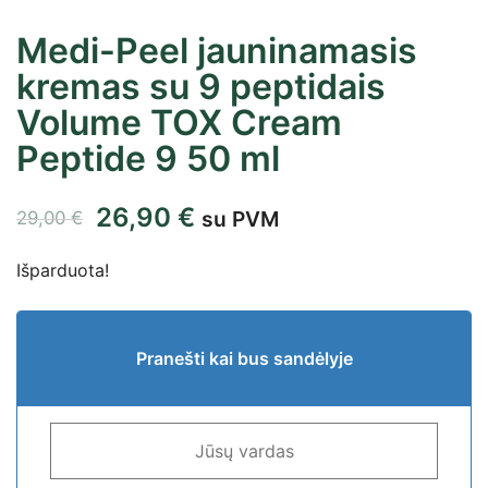
Medi-Peel jauninamasis
kremas su 9 peptidais
Volume TOX Cream
Peptide 9 50 ml
26,90
€
su PVM
29,00
€
Išparduota!
Pranešti kai bus sandėlyje