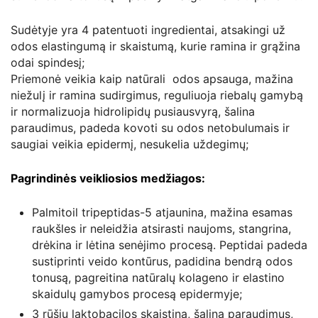
Sudėtyje yra 4 patentuoti ingredientai, atsakingi už
odos elastingumą ir skaistumą, kurie ramina ir grąžina
odai spindesį;
Priemonė veikia kaip natūrali odos apsauga, mažina
niežulį ir ramina sudirgimus, reguliuoja riebalų gamybą
ir normalizuoja hidrolipidų pusiausvyrą, šalina
paraudimus, padeda kovoti su odos netobulumais ir
saugiai veikia epidermį, nesukelia uždegimų;
Pagrindinės veikliosios medžiagos:
Palmitoil tripeptidas-5 atjaunina, mažina esamas
raukšles ir neleidžia atsirasti naujoms, stangrina,
drėkina ir lėtina senėjimo procesą. Peptidai padeda
sustiprinti veido kontūrus, padidina bendrą odos
tonusą, pagreitina natūralų kolageno ir elastino
skaidulų gamybos procesą epidermyje;
3 rūšių laktobacilos skaistina, šalina paraudimus,