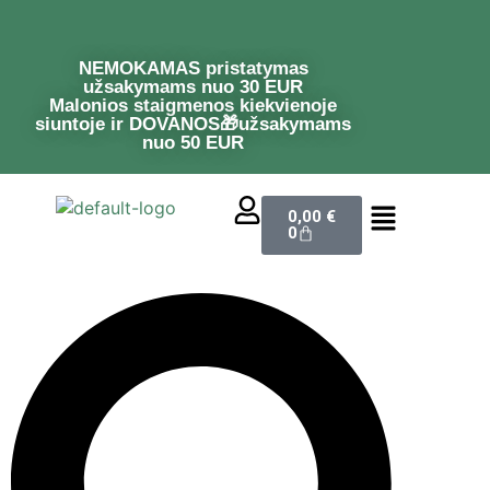
NEMOKAMAS pristatymas
užsakymams nuo 30 EUR
Malonios staigmenos kiekvienoje
siuntoje ir DOVANOS🎁užsakymams
nuo 50 EUR
0,00
€
0