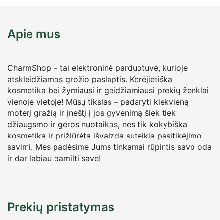
Apie mus
CharmShop – tai elektroninė parduotuvė, kurioje
atskleidžiamos grožio paslaptis. Korėjietiška
kosmetika bei žymiausi ir geidžiamiausi prekių ženklai
vienoje vietoje! Mūsų tikslas – padaryti kiekvieną
moterį gražią ir įneštį į jos gyvenimą šiek tiek
džiaugsmo ir geros nuotaikos, nes tik kokybiška
kosmetika ir prižiūrėta išvaizda suteikia pasitikėjimo
savimi. Mes padėsime Jums tinkamai rūpintis savo oda
ir dar labiau pamilti save!
Prekių pristatymas