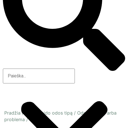
Pradžia
/
Pagal veido odos tipą
/
Odos būsena arba
problema
/
Brandi