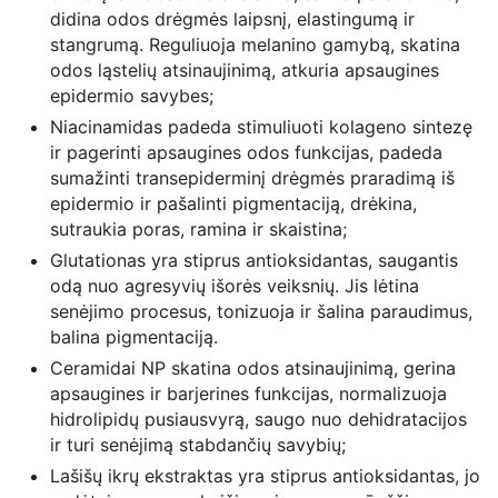
didina odos drėgmės laipsnį, elastingumą ir
stangrumą. Reguliuoja melanino gamybą, skatina
odos ląstelių atsinaujinimą, atkuria apsaugines
epidermio savybes;
Niacinamidas padeda stimuliuoti kolageno sintezę
ir pagerinti apsaugines odos funkcijas, padeda
sumažinti transepiderminį drėgmės praradimą iš
epidermio ir pašalinti pigmentaciją, drėkina,
sutraukia poras, ramina ir skaistina;
Glutationas yra stiprus antioksidantas, saugantis
odą nuo agresyvių išorės veiksnių. Jis lėtina
senėjimo procesus, tonizuoja ir šalina paraudimus,
balina pigmentaciją.
Ceramidai NP skatina odos atsinaujinimą, gerina
apsaugines ir barjerines funkcijas, normalizuoja
hidrolipidų pusiausvyrą, saugo nuo dehidratacijos
ir turi senėjimą stabdančių savybių;
Lašišų ikrų ekstraktas yra stiprus antioksidantas, jo