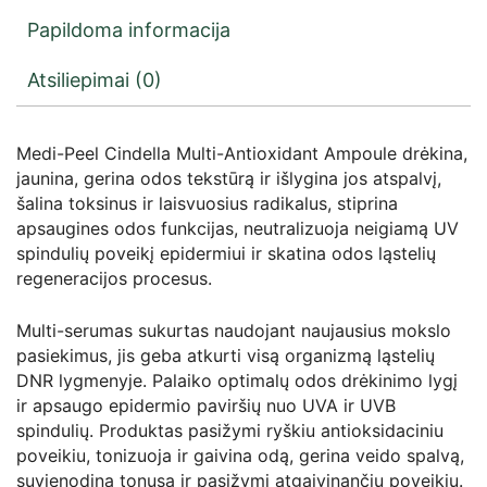
Papildoma informacija
Atsiliepimai (0)
Medi-Peel Cindella Multi-Antioxidant Ampoule drėkina,
jaunina, gerina odos tekstūrą ir išlygina jos atspalvį,
šalina toksinus ir laisvuosius radikalus, stiprina
apsaugines odos funkcijas, neutralizuoja neigiamą UV
spindulių poveikį epidermiui ir skatina odos ląstelių
regeneracijos procesus.
Multi-serumas sukurtas naudojant naujausius mokslo
pasiekimus, jis geba atkurti visą organizmą ląstelių
DNR lygmenyje. Palaiko optimalų odos drėkinimo lygį
ir apsaugo epidermio paviršių nuo UVA ir UVB
spindulių. Produktas pasižymi ryškiu antioksidaciniu
poveikiu, tonizuoja ir gaivina odą, gerina veido spalvą,
suvienodina tonusą ir pasižymi atgaivinančiu poveikiu.