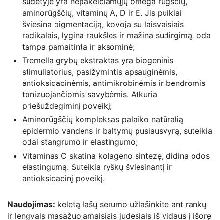
sudėtyje yra nepakeičiamųjų omega rūgščių,
aminorūgščių, vitaminų A, D ir E. Jis puikiai
šviesina pigmentaciją, kovoja su laisvaisiais
radikalais, lygina raukšles ir mažina sudirgimą, oda
tampa pamaitinta ir aksominė;
Tremella grybų ekstraktas yra biogeninis
stimuliatorius, pasižymintis apsauginėmis,
antioksidacinėmis, antimikrobinėmis ir bendromis
tonizuojančiomis savybėmis. Atkuria
priešuždegiminį poveikį;
Aminorūgščių kompleksas palaiko natūralią
epidermio vandens ir baltymų pusiausvyrą, suteikia
odai stangrumo ir elastingumo;
Vitaminas C skatina kolageno sintezę, didina odos
elastingumą. Suteikia ryškų šviesinantį ir
antioksidacinį poveikį.
Naudojimas:
keletą lašų serumo užlašinkite ant rankų
ir lengvais masažuojamaisiais judesiais iš vidaus į išorę