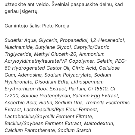
užtepkite ant veido. Švelniai paspauskite delnu, kad
geriau įsigertų.
Gamintojo šalis: Pietų Korėja
Sudėtis: Aqua, Glycerin, Propanediol, 1,2-Hexanediol,
Niacinamide, Butylene Glycol, Caprylic/Capric
Triglyceride, Methyl Gluceth-20, Ammonium
Acryloyldimethyltaurate/VP Copolymer, Gelatin, PEG-
60 Hydrogenated Castor Oil, Citric Acid, Cellulose
Gum, Adenosine, Sodium Polyacrylate, Sodium
Hyaluronate, Disodium Edta, Lithospermum
Erythrorhizon Root Extract, Parfum, Ci 15510, Ci
17200, Soluble Proteoglycan, Salmon Egg Extract,
Ascorbic Acid, Biotin, Sodium Dna, Tremella Fuciformis
Extract, Lactobacillus/Rye Flour Ferment,
Lactobacillus/Soymilk Ferment Filtrate,
Bacillus/Soybean Ferment Extract, Maltodextrin,
Calcium Pantothenate, Sodium Starch