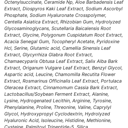
Octenylsuccinate, Ceramide Np, Aloe Barbadensis Leaf
Extract, Diospyros Kaki Leaf Extract, Sodium Ascorbyl
Phosphate, Sodium Hyaluronate Crosspolymer,
Centella Asiatica Extract, Rhizobian Gum, Hydrolyzed
Glycosaminoglycans, Scutellaria Baicalensis Root
Extract, Glycine, Polygonum Cuspidatum Root Extract,
Acacia Senegal Gum, Tocopheryl Acetate, Pyridoxine
Hcl, Serine, Glutamic acid, Camellia Sinensis Leaf
Extract, Glycyrrhiza Glabra Root Extract,
Chamaecyparis Obtusa Leaf Extract, Salix Alba Bark
Extract, Origanum Vulgare Leaf Extract, Benzyl Glycol,
Aspartic acid, Leucine, Chamomilla Recutita Flower
Extract, Rosmarinus Officinalis Leaf Extract, Portulaca
Oleracea Extract, Cinnamomum Cassia Bark Extract,
Lactobacillus/Soybean Ferment Extract, Alanine,
Lysine, Hydrogenated Lecithin, Arginine, Tyrosine,
Phenylalanine, Proline, Threonine, Valine, Caprylyl
Glycol, Hydroxypropyl Cyclodextrin, Hydrolyzed
Hyaluronic Acid, Isoleucine, Histidine, Methionine,
Cysteine, Palmitoyl Tripeptide-5, Silica,