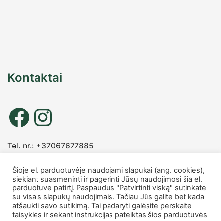
Kontaktai
Tel. nr.: +37067677885
info
@charmshop.lt
Šioje el. parduotuvėje naudojami slapukai (ang. cookies),
siekiant suasmeninti ir pagerinti Jūsų naudojimosi šia el.
MB Charmshop
parduotuve patirtį. Paspaudus "Patvirtinti viską" sutinkate
Įmonės kodas 306007816
su visais slapukų naudojimais. Tačiau Jūs galite bet kada
PVM kodas LT100014759418
atšaukti savo sutikimą. Tai padaryti galėsite perskaite
taisykles ir sekant instrukcijas pateiktas šios parduotuvės