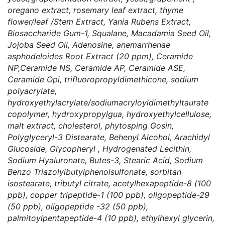
oregano extract, rosemary leaf extract, thyme
flower/leaf /Stem Extract, Yania Rubens Extract,
Biosaccharide Gum-1, Squalane, Macadamia Seed Oil,
Jojoba Seed Oil, Adenosine, anemarrhenae
asphodeloides Root Extract (20 ppm), Ceramide
NP,Ceramide NS, Ceramide AP, Ceramide ASE,
Ceramide Opi, trifluoropropyldimethicone, sodium
polyacrylate,
hydroxyethylacrylate/sodiumacryloyldimethyltaurate
copolymer, hydroxypropylgua, hydroxyethylcellulose,
malt extract, cholesterol, phytosping Gosin,
Polyglyceryl-3 Distearate, Behenyl Alcohol, Arachidyl
Glucoside, Glycopheryl , Hydrogenated Lecithin,
Sodium Hyaluronate, Butes-3, Stearic Acid, Sodium
Benzo Triazolylbutylphenolsulfonate, sorbitan
isostearate, tributyl citrate, acetylhexapeptide-8 (100
ppb), copper tripeptide-1 (100 ppb), oligopeptide-29
(50 ppb), oligopeptide -32 (50 ppb),
palmitoylpentapeptide-4 (10 ppb), ethylhexyl glycerin,