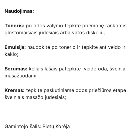
Naudojimas:
Toneris:
po odos valymo tepkite priemonę rankomis,
glostomaisiais judesiais arba vatos diskeliu;
Emulsija:
naudokite po tonerio ir tepkite ant veido ir
kaklo;
Serumas:
keliais lašais patepkite veido oda, švelniai
masažuodami;
Kremas:
tepkite paskutiniame odos priežiūros etape
švelniais masažo judesiais;
Gamintojo šalis: Pietų Korėja