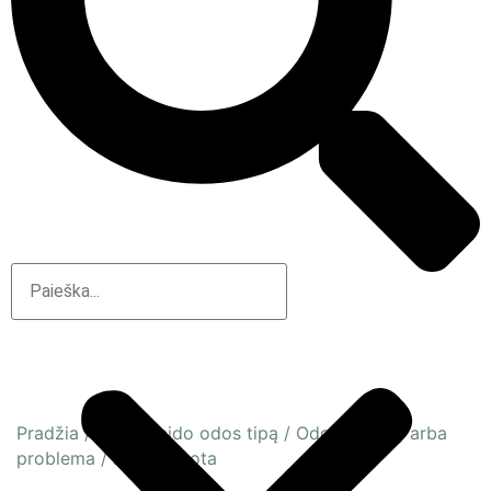
Pradžia
/
Pagal veido odos tipą
/
Odos būsena arba
problema
/
Dehitratuota