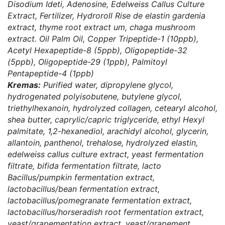
Disodium Ideti, Adenosine, Edelweiss Callus Culture
Extract, Fertilizer, Hydroroll Rise de elastin gardenia
extract, thyme root extract um, chaga mushroom
extract. Oil Palm Oil, Copper Tripeptide-1 (10ppb),
Acetyl Hexapeptide-8 (5ppb), Oligopeptide-32
(5ppb), Oligopeptide-29 (1ppb), Palmitoyl
Pentapeptide-4 (1ppb)
Kremas:
Purified water, dipropylene glycol,
hydrogenated polyisobutene, butylene glycol,
triethylhexanoin, hydrolyzed collagen, cetearyl alcohol,
shea butter, caprylic/capric triglyceride, ethyl Hexyl
palmitate, 1,2-hexanediol, arachidyl alcohol, glycerin,
allantoin, panthenol, trehalose, hydrolyzed elastin,
edelweiss callus culture extract, yeast fermentation
filtrate, bifida fermentation filtrate, lacto
Bacillus/pumpkin fermentation extract,
lactobacillus/bean fermentation extract,
lactobacillus/pomegranate fermentation extract,
lactobacillus/horseradish root fermentation extract,
yeast/grapementation extract, yeast/grapement ,