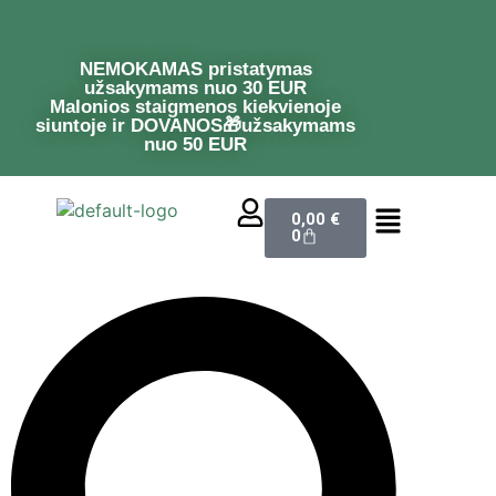
NEMOKAMAS pristatymas
užsakymams nuo 30 EUR
Malonios staigmenos kiekvienoje
siuntoje ir DOVANOS🎁užsakymams
nuo 50 EUR
0,00
€
0