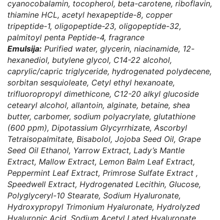
cyanocobalamin, tocopherol, beta-carotene, riboflavin,
thiamine HCL, acetyl hexapeptide-8, copper
tripeptide-1, oligopeptide-23, oligopeptide-32,
palmitoyl penta Peptide-4, fragrance
Emulsija:
Purified water, glycerin, niacinamide, 12-
hexanediol, butylene glycol, C14-22 alcohol,
caprylic/capric triglyceride, hydrogenated polydecene,
sorbitan sesquioleate, Cetyl ethyl hexanoate,
trifluoropropyl dimethicone, C12-20 alkyl glucoside
cetearyl alcohol, allantoin, alginate, betaine, shea
butter, carbomer, sodium polyacrylate, glutathione
(600 ppm), Dipotassium Glycyrrhizate, Ascorbyl
Tetraisopalmitate, Bisabolol, Jojoba Seed Oil, Grape
Seed Oil Ethanol, Yarrow Extract, Lady’s Mantle
Extract, Mallow Extract, Lemon Balm Leaf Extract,
Peppermint Leaf Extract, Primrose Sulfate Extract ,
Speedwell Extract, Hydrogenated Lecithin, Glucose,
Polyglyceryl-10 Stearate, Sodium Hyaluronate,
Hydroxypropyl Trimonium Hyaluronate, Hydrolyzed
Hyaluronic Acid, Sodium Acetyl Lated Hyaluronate,