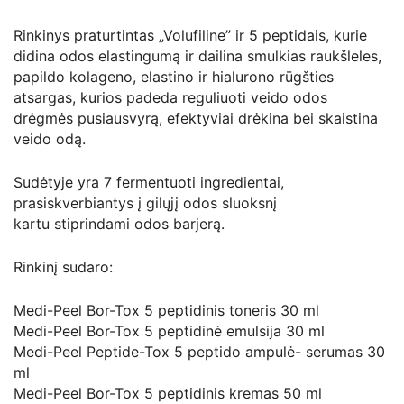
Rinkinys praturtintas „Volufiline” ir 5 peptidais, kurie
didina odos elastingumą ir dailina smulkias raukšleles,
papildo kolageno, elastino ir hialurono rūgšties
atsargas, kurios padeda reguliuoti veido odos
drėgmės pusiausvyrą, efektyviai drėkina bei skaistina
veido odą.
Sudėtyje yra 7 fermentuoti ingredientai,
prasiskverbiantys į gilųjį odos sluoksnį
kartu stiprindami odos barjerą.
Rinkinį sudaro:
Medi-Peel Bor-Tox 5 peptidinis toneris 30 ml
Medi-Peel Bor-Tox 5 peptidinė emulsija 30 ml
Medi-Peel Peptide-Tox 5 peptido ampulė- serumas 30
ml
Medi-Peel Bor-Tox 5 peptidinis kremas 50 ml