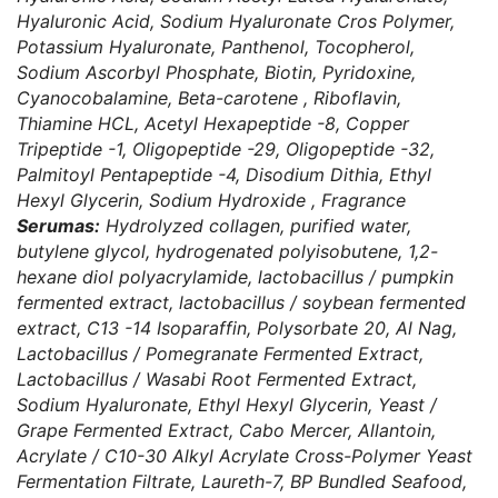
Hyaluronic Acid, Sodium Hyaluronate Cros Polymer,
Potassium Hyaluronate, Panthenol, Tocopherol,
Sodium Ascorbyl Phosphate, Biotin, Pyridoxine,
Cyanocobalamine, Beta-carotene , Riboflavin,
Thiamine HCL, Acetyl Hexapeptide -8, Copper
Tripeptide -1, Oligopeptide -29, Oligopeptide -32,
Palmitoyl Pentapeptide -4, Disodium Dithia, Ethyl
Hexyl Glycerin, Sodium Hydroxide , Fragrance
Serumas:
Hydrolyzed collagen, purified water,
butylene glycol, hydrogenated polyisobutene, 1,2-
hexane diol polyacrylamide, lactobacillus / pumpkin
fermented extract, lactobacillus / soybean fermented
extract, C13 -14 Isoparaffin, Polysorbate 20, Al Nag,
Lactobacillus / Pomegranate Fermented Extract,
Lactobacillus / Wasabi Root Fermented Extract,
Sodium Hyaluronate, Ethyl Hexyl Glycerin, Yeast /
Grape Fermented Extract, Cabo Mercer, Allantoin,
Acrylate / C10-30 Alkyl Acrylate Cross-Polymer Yeast
Fermentation Filtrate, Laureth-7, BP Bundled Seafood,