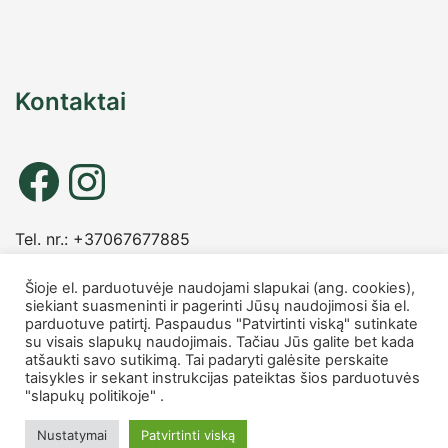
Kontaktai
Tel. nr.: +37067677885
info
@charmshop.lt
Šioje el. parduotuvėje naudojami slapukai (ang. cookies),
siekiant suasmeninti ir pagerinti Jūsų naudojimosi šia el.
MB Charmshop
parduotuve patirtį. Paspaudus "Patvirtinti viską" sutinkate
Įmonės kodas 306007816
su visais slapukų naudojimais. Tačiau Jūs galite bet kada
PVM kodas LT100014759418
atšaukti savo sutikimą. Tai padaryti galėsite perskaite
taisykles ir sekant instrukcijas pateiktas šios parduotuvės
"slapukų politikoje" .
Made with ❤️ © 2026 Charmshop.lt
Nustatymai
Patvirtinti viską