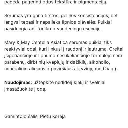
padeda pagerinti odos tekstūrą ir pigmentaciją.
Serumas yra gana tirštos, gelinės konsistencijos, bet
lengvai tepasi ir nepalieka lipnios plėvelės. Puikiai
pasidengia ant toniko ir vandeningų esencijų.
Mary & May Centella Asiatica serumas puikiai tiks
reaktyviai odai, kuri linkusi į raudonį ir jautrumą. Greitai
įsigeriančioje ir lipnumo nesukeliančioje formulėje nėra
parabenų, dirbtinių kvapiųjų ir dažiklių, alkoholio,
mineralinio aliejaus ir paviršiaus aktyviųjų medžiagų.
Naudojimas:
užtepkite nedidelį kiekį ir švelniai
įmasažuokite į odą.
Gamintojo šalis: Pietų Korėja