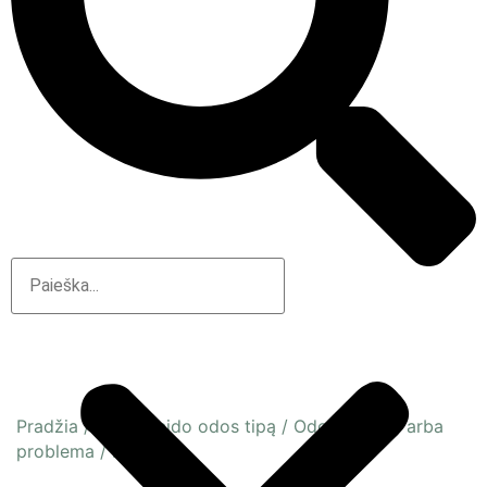
Pradžia
/
Pagal veido odos tipą
/
Odos būsena arba
problema
/
Brandi