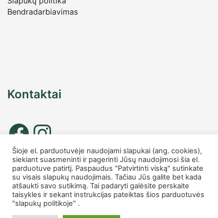
Slapukų politika
Bendradarbiavimas
Kontaktai
Šioje el. parduotuvėje naudojami slapukai (ang. cookies),
siekiant suasmeninti ir pagerinti Jūsų naudojimosi šia el.
Tel. nr.: +37067677885
parduotuve patirtį. Paspaudus "Patvirtinti viską" sutinkate
info
@charmshop.lt
su visais slapukų naudojimais. Tačiau Jūs galite bet kada
atšaukti savo sutikimą. Tai padaryti galėsite perskaite
taisykles ir sekant instrukcijas pateiktas šios parduotuvės
MB Charmshop
"slapukų politikoje" .
Įmonės kodas 306007816
PVM kodas LT100014759418