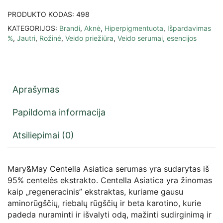
PRODUKTO KODAS:
498
KATEGORIJOS:
Brandi
,
Aknė
,
Hiperpigmentuota
,
Išpardavimas
%
,
Jautri
,
Rožinė
,
Veido priežiūra
,
Veido serumai, esencijos
Aprašymas
Papildoma informacija
Atsiliepimai (0)
Mary&May Centella Asiatica serumas yra sudarytas iš
95% centelės ekstrakto. Centella Asiatica yra žinomas
kaip „regeneracinis” ekstraktas, kuriame gausu
aminorūgščių, riebalų rūgščių ir beta karotino, kurie
padeda nuraminti ir išvalyti odą, mažinti sudirginimą ir