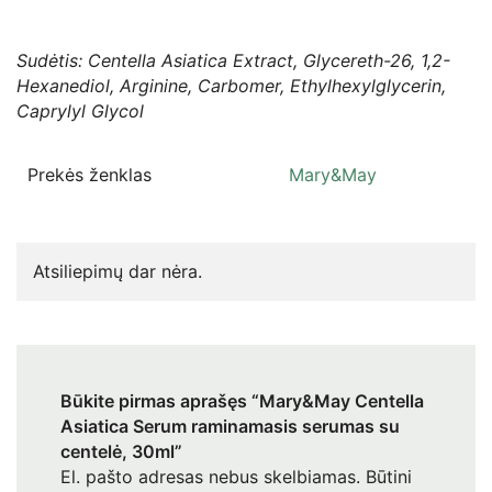
Sudėtis: Centella Asiatica Extract, Glycereth-26, 1,2-
Hexanediol, Arginine, Carbomer, Ethylhexylglycerin,
Caprylyl Glycol
Prekės ženklas
Mary&May
Atsiliepimų dar nėra.
Būkite pirmas aprašęs “Mary&May Centella
Asiatica Serum raminamasis serumas su
centelė, 30ml”
El. pašto adresas nebus skelbiamas.
Būtini