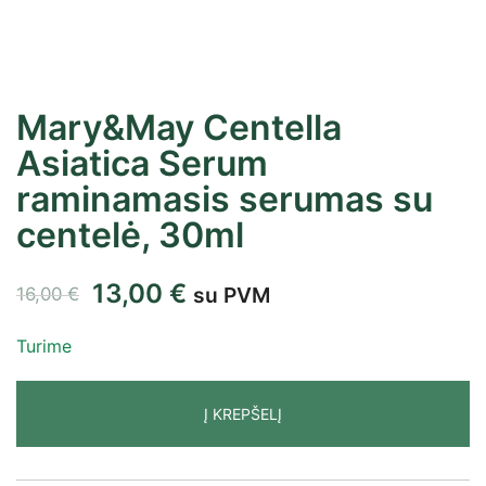
Mary&May Centella
Asiatica Serum
raminamasis serumas su
centelė, 30ml
13,00
€
su PVM
16,00
€
Turime
Į KREPŠELĮ