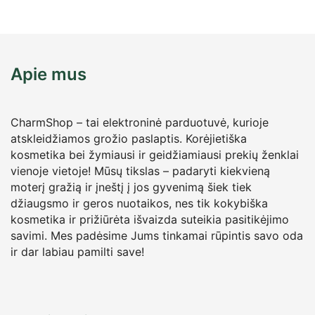
Apie mus
CharmShop – tai elektroninė parduotuvė, kurioje
atskleidžiamos grožio paslaptis. Korėjietiška
kosmetika bei žymiausi ir geidžiamiausi prekių ženklai
vienoje vietoje! Mūsų tikslas – padaryti kiekvieną
moterį gražią ir įneštį į jos gyvenimą šiek tiek
džiaugsmo ir geros nuotaikos, nes tik kokybiška
kosmetika ir prižiūrėta išvaizda suteikia pasitikėjimo
savimi. Mes padėsime Jums tinkamai rūpintis savo oda
ir dar labiau pamilti save!