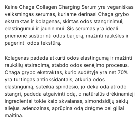
Kaine Chaga Collagen Charging Serum yra veganiškas
veiksmingas serumas, kuriame derinasi Chaga grybo
ekstraktas ir kolagenas, skirtas odos stangrinimui,
elastingumui ir jauninimui. Šis serumas yra ideali
priemonė sustiprinti odos barjerą, mažinti raukšles ir
pagerinti odos tekstūrą.
Kolagenas padeda atkurti odos elastingumą ir mažinti
raukšlių atsiradimą, stabdo odos senėjimo procesus.
Chaga grybo ekstraktas, kurio sudėtyje yra net 70%
yra turtingas antioksidantais, atkuria odos
elastingumą, suteikia spindesio, jo dėka oda atrodo
stangri, padeda atgaivinti odą, o natūralūs drėkinamieji
ingredientai tokie kaip skvalanas, simondsidijų sėklų
aliejus, adenozinas, aprūpina odą drėgme bei giliai
maitina.