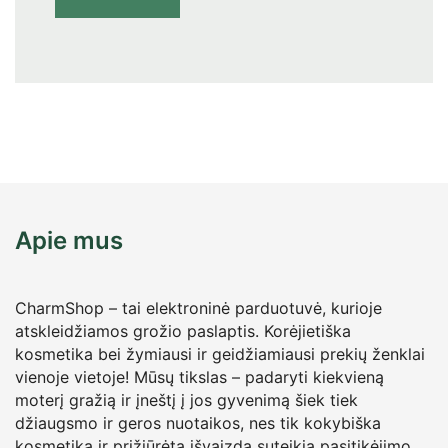
Apie mus
CharmShop – tai elektroninė parduotuvė, kurioje
atskleidžiamos grožio paslaptis. Korėjietiška
kosmetika bei žymiausi ir geidžiamiausi prekių ženklai
vienoje vietoje! Mūsų tikslas – padaryti kiekvieną
moterį gražią ir įneštį į jos gyvenimą šiek tiek
džiaugsmo ir geros nuotaikos, nes tik kokybiška
kosmetika ir prižiūrėta išvaizda suteikia pasitikėjimo