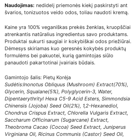
Naudojimas:
nedidelį priemonės kiekį paskirstyti ant
švarios, tonizuotos veido odos, toliau naudoti kremą.
Kaine yra 100% veganiškas prekės ženklas, kruopščiai
atrenkantis natūralius ingredientus savo produktams.
Produktai sukurti saugiai ir kokybiškai odos priežiūrai.
Dėmesys skiriamas kuo geresnės kokybės produktų
formulėms bei pakuotei, kurią gamintojas siūlo
panaudoti pakartotinai įvairiais būdais.
Gamintojo šalis: Pietų Korėja
Sudėtis:Inonotus Obliquus (Mushroom) Extract(70%),
Glycerin, Squalane(5%), Polyglycerin-3, Water,
Dipentaerythrityl Hexa C5-9 Acid Esters, Simmondsia
Chinensis (Jojoba) Seed Oil(2%), 1,2-Hexanediol,
Chondrus Crispus Extract, Chlorella Vulgaris Extract,
Saccharum Officinarum (Sugarcane) Extract,
Theobroma Cacao (Cocoa) Seed Extract, Juniperus
Virginiana Oil, Ricinus Communis (Castor) Seed Oil,