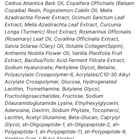
Cedrus Atlantica Bark Oil, Copaifera Officinalis (Balsam
Copaiba) Resin, Pogostemon Cablin Oil, Melia
Azadirachta Flower Extract, Ocimum Sanctum Leaf
Extract, Melia Azadirachta Leaf Extract, Curcuma
Longa (Turmeric) Root Extract, Rosmarinus Officinalis
(Rosemary) Leaf Oil, Corallina Officinalis Extract,
Salvia Sclarea (Clary) Oil, Soluble Collagen(5ppm),
Anthemis Nobilis Flower Oil, Vanilla Planifolia Fruit
Extract, Bacillus/Folic Acid Ferment Filtrate Extract,
Sodium Hyaluronate, Pentylene Glycol, Betaine,
Polyacrylate Crosspolymer-6, Acrylates/C10-30 Alkyl
Acrylate Crosspolymer, Glucose, Hydrogenated
Lecithin, Tromethamine, Butylene Glycol,
Fructooligosaccharides, Fructose, Sodium
Dilauramidoglutamide Lysine, Ethylhexylglycerin,
Adenosine, Dextrin, Sodium Phytate, Tocopherol,
Lecithin, Acetyl Glutamine, Beta-Glucan, Caprylyl
Glycol, sh-Oligopeptide-1, sh-Oligopeptide-2, sh-
Polypeptide-1, sh-Polypeptide-11, sh-Polypeptide-9,
Xanthan Gum, t-Butyl Alcohol