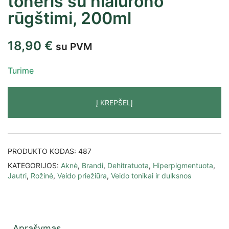
toneris su hialurono
rūgštimi, 200ml
18,90
€
su PVM
Turime
Į KREPŠELĮ
PRODUKTO KODAS:
487
KATEGORIJOS:
Aknė
,
Brandi
,
Dehitratuota
,
Hiperpigmentuota
,
Jautri
,
Rožinė
,
Veido priežiūra
,
Veido tonikai ir dulksnos
Aprašymas