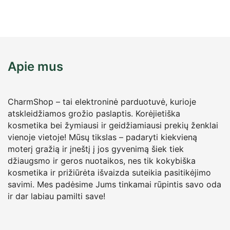
Apie mus
CharmShop – tai elektroninė parduotuvė, kurioje
atskleidžiamos grožio paslaptis. Korėjietiška
kosmetika bei žymiausi ir geidžiamiausi prekių ženklai
vienoje vietoje! Mūsų tikslas – padaryti kiekvieną
moterį gražią ir įneštį į jos gyvenimą šiek tiek
džiaugsmo ir geros nuotaikos, nes tik kokybiška
kosmetika ir prižiūrėta išvaizda suteikia pasitikėjimo
savimi. Mes padėsime Jums tinkamai rūpintis savo oda
ir dar labiau pamilti save!