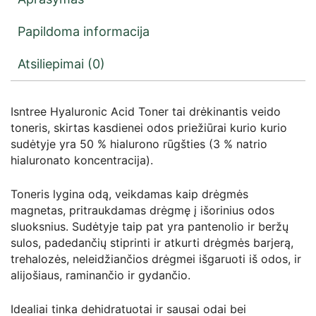
Papildoma informacija
Atsiliepimai (0)
Isntree Hyaluronic Acid Toner tai drėkinantis veido
toneris, skirtas kasdienei odos priežiūrai kurio kurio
sudėtyje yra 50 % hialurono rūgšties (3 % natrio
hialuronato koncentracija).
Toneris lygina odą, veikdamas kaip drėgmės
magnetas, pritraukdamas drėgmę į išorinius odos
sluoksnius. Sudėtyje taip pat yra pantenolio ir beržų
sulos, padedančių stiprinti ir atkurti drėgmės barjerą,
trehalozės, neleidžiančios drėgmei išgaruoti iš odos, ir
alijošiaus, raminančio ir gydančio.
Idealiai tinka dehidratuotai ir sausai odai bei