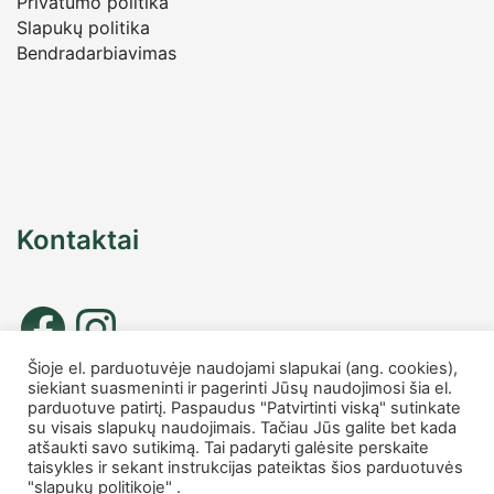
Privatumo politika
Slapukų politika
Bendradarbiavimas
Kontaktai
Šioje el. parduotuvėje naudojami slapukai (ang. cookies),
siekiant suasmeninti ir pagerinti Jūsų naudojimosi šia el.
Tel. nr.: +37067677885
parduotuve patirtį. Paspaudus "Patvirtinti viską" sutinkate
info
@charmshop.lt
su visais slapukų naudojimais. Tačiau Jūs galite bet kada
atšaukti savo sutikimą. Tai padaryti galėsite perskaite
taisykles ir sekant instrukcijas pateiktas šios parduotuvės
MB Charmshop
"slapukų politikoje" .