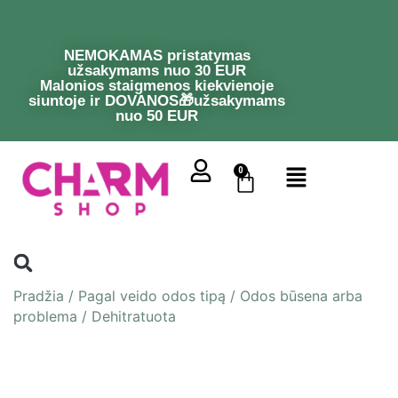
NEMOKAMAS pristatymas
užsakymams nuo 30 EUR
Malonios staigmenos kiekvienoje
siuntoje ir DOVANOS🎁užsakymams
nuo 50 EUR
0
Pradžia
/
Pagal veido odos tipą
/
Odos būsena arba
problema
/
Dehitratuota