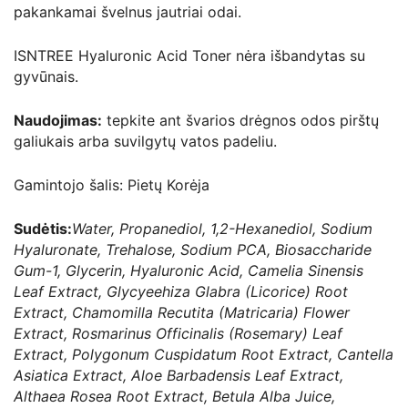
pakankamai švelnus jautriai odai.
ISNTREE Hyaluronic Acid Toner nėra išbandytas su
gyvūnais.
Naudojimas:
tepkite ant švarios drėgnos odos pirštų
galiukais arba suvilgytų vatos padeliu.
Gamintojo šalis: Pietų Korėja
Sudėtis:
Water, Propanediol, 1,2-Hexanediol, Sodium
Hyaluronate, Trehalose, Sodium PCA, Biosaccharide
Gum-1, Glycerin, Hyaluronic Acid, Camelia Sinensis
Leaf Extract, Glycyeehiza Glabra (Licorice) Root
Extract, Chamomilla Recutita (Matricaria) Flower
Extract, Rosmarinus Officinalis (Rosemary) Leaf
Extract, Polygonum Cuspidatum Root Extract, Cantella
Asiatica Extract, Aloe Barbadensis Leaf Extract,
Althaea Rosea Root Extract, Betula Alba Juice,