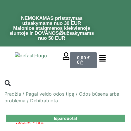
NEMOKAMAS pristatymas
užsakymams nuo 30 EUR
Malonios staigmenos kiekvienoje
siuntoje ir DOVANOS🎁užsakymams
nuo 50 EUR
0,00
€
0
Pradžia
/
Pagal veido odos tipą
/
Odos būsena arba
problema
/
Dehitratuota
Išparduota!
AKCIJA! - 15%