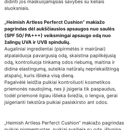
didinti jos maskuojamąsias savybes su keliais
sluoksniais.
„Heimish Artless Perferct Cushion” makiažo
pagrindas dėl aukščiausios apsaugos nuo saulės
(SPF 50/ PA+++) veiksmingai apsaugo odą nuo
žalingų UVA ir UVB spindulių.
Augaliniai ingredientai (pipirmėtės ir mairūnai)
atpalaiduoja pavargusią odą, skaistina papilkėjusią
odą, kontroliuoja tinkamą odos riebumą, maitina ir
didina elastingumą, suteikia natūralų nepriekaištingą
atspalvį, kuris išlieka visą dieną.
Pagalvėlė leidžia puikiai kontroliuoti kosmetikos
priemonės naudojimą, nes ji įsigeria tik paspaudus,
todėl priemonė ilgiau išlieka šviežia, o lengva, gerai
įsigerianti tekstūra puikiai pasiskirsto ant odos.
„Heimish Artless Perferct Cushion” makiažo pagrindas
puikiai pigmentuotas, puikiai susilieja su oda, išlygina