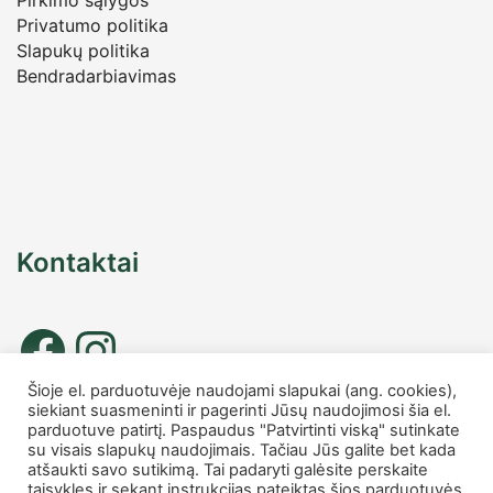
Privatumo politika
Slapukų politika
Bendradarbiavimas
Kontaktai
Šioje el. parduotuvėje naudojami slapukai (ang. cookies),
siekiant suasmeninti ir pagerinti Jūsų naudojimosi šia el.
Tel. nr.: +37067677885
parduotuve patirtį. Paspaudus "Patvirtinti viską" sutinkate
info
@charmshop.lt
su visais slapukų naudojimais. Tačiau Jūs galite bet kada
atšaukti savo sutikimą. Tai padaryti galėsite perskaite
taisykles ir sekant instrukcijas pateiktas šios parduotuvės
MB Charmshop