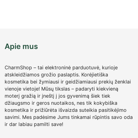
Apie mus
CharmShop – tai elektroninė parduotuvė, kurioje
atskleidžiamos grožio paslaptis. Korėjietiška
kosmetika bei žymiausi ir geidžiamiausi prekių ženklai
vienoje vietoje! Mūsų tikslas – padaryti kiekvieną
moterį gražią ir įneštį į jos gyvenimą šiek tiek
džiaugsmo ir geros nuotaikos, nes tik kokybiška
kosmetika ir prižiūrėta išvaizda suteikia pasitikėjimo
savimi. Mes padėsime Jums tinkamai rūpintis savo oda
ir dar labiau pamilti save!