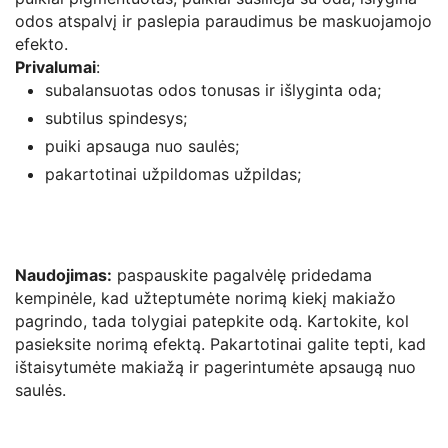
odos atspalvį ir paslepia paraudimus be maskuojamojo
efekto.
Privalumai
:
subalansuotas odos tonusas ir išlyginta oda;
subtilus spindesys;
puiki apsauga nuo saulės;
pakartotinai užpildomas užpildas;
Naudojimas:
paspauskite pagalvėlę pridedama
kempinėle, kad užteptumėte norimą kiekį makiažo
pagrindo, tada tolygiai patepkite odą. Kartokite, kol
pasieksite norimą efektą. Pakartotinai galite tepti, kad
ištaisytumėte makiažą ir pagerintumėte apsaugą nuo
saulės.