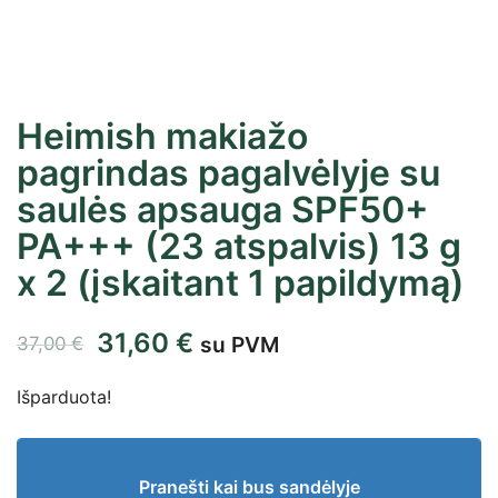
Heimish makiažo
pagrindas pagalvėlyje su
saulės apsauga SPF50+
PA+++ (23 atspalvis) 13 g
x 2 (įskaitant 1 papildymą)
31,60
€
su PVM
37,00
€
Išparduota!
Pranešti kai bus sandėlyje