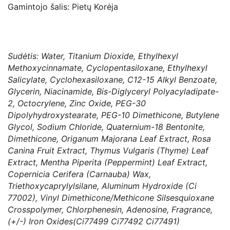
Gamintojo šalis: Pietų Korėja
Sudėtis: Water, Titanium Dioxide, Ethylhexyl
Methoxycinnamate, Cyclopentasiloxane, Ethylhexyl
Salicylate, Cyclohexasiloxane, C12-15 Alkyl Benzoate,
Glycerin, Niacinamide, Bis-Diglyceryl Polyacyladipate-
2, Octocrylene, Zinc Oxide, PEG-30
Dipolyhydroxystearate, PEG-10 Dimethicone, Butylene
Glycol, Sodium Chloride, Quaternium-18 Bentonite,
Dimethicone, Origanum Majorana Leaf Extract, Rosa
Canina Fruit Extract, Thymus Vulgaris (Thyme) Leaf
Extract, Mentha Piperita (Peppermint) Leaf Extract,
Copernicia Cerifera (Carnauba) Wax,
Triethoxycaprylylsilane, Aluminum Hydroxide (Ci
77002), Vinyl Dimethicone/Methicone Silsesquioxane
Crosspolymer, Chlorphenesin, Adenosine, Fragrance,
(+/-) Iron Oxides(Ci77499 Ci77492 Ci77491)