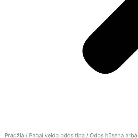
Pradžia
/
Pagal veido odos tipą
/
Odos būsena arba