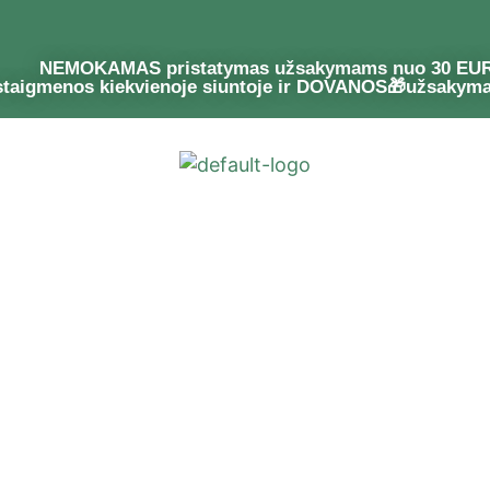
NEMOKAMAS pristatymas užsakymams nuo 30 EU
staigmenos kiekvienoje siuntoje ir DOVANOS🎁užsakym