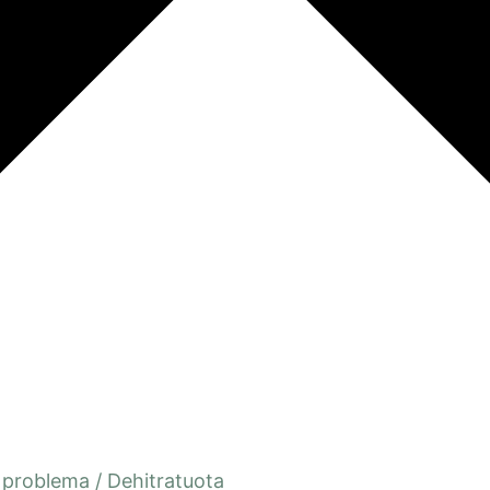
 problema
/
Dehitratuota