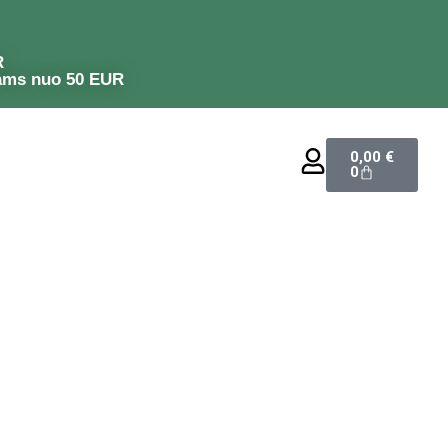
R
ams nuo 50 EUR
0,00
€
0