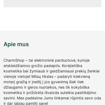
Apie mus
CharmShop – tai elektroninė parduotuvė, kurioje
atskleidžiamos grožio paslaptis. Korėjietiška
kosmetika bei žymiausi ir geidžiamiausi prekių ženklai
vienoje vietoje! Mūsų tikslas – padaryti kiekvieną
moterį gražią ir įneštį į jos gyvenimą šiek tiek
džiaugsmo ir geros nuotaikos, nes tik kokybiška
kosmetika ir prižiūrėta išvaizda suteikia pasitikėjimo
savimi. Mes padėsime Jums tinkamai rūpintis savo oda
ir dar labiau pamilti save!