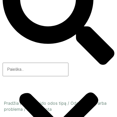
Pradžia
/
Pagal veido odos tipą
/
Odos būsena arba
problema
/
Dehitratuota