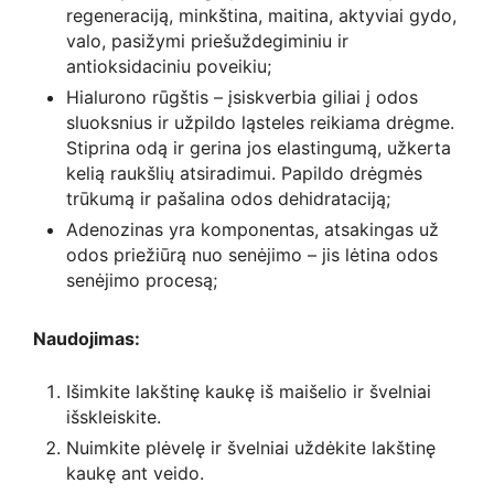
regeneraciją, minkština, maitina, aktyviai gydo,
valo, pasižymi priešuždegiminiu ir
antioksidaciniu poveikiu;
Hialurono rūgštis – įsiskverbia giliai į odos
sluoksnius ir užpildo ląsteles reikiama drėgme.
Stiprina odą ir gerina jos elastingumą, užkerta
kelią raukšlių atsiradimui. Papildo drėgmės
trūkumą ir pašalina odos dehidrataciją;
Adenozinas yra komponentas, atsakingas už
odos priežiūrą nuo senėjimo – jis lėtina odos
senėjimo procesą;
Naudojimas:
Išimkite lakštinę kaukę iš maišelio ir švelniai
išskleiskite.
Nuimkite plėvelę ir švelniai uždėkite lakštinę
kaukę ant veido.