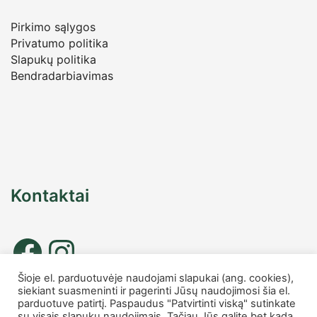
Pirkimo sąlygos
Privatumo politika
Slapukų politika
Bendradarbiavimas
Kontaktai
Šioje el. parduotuvėje naudojami slapukai (ang. cookies),
siekiant suasmeninti ir pagerinti Jūsų naudojimosi šia el.
Tel. nr.: +37067677885
parduotuve patirtį. Paspaudus "Patvirtinti viską" sutinkate
info
@charmshop.lt
su visais slapukų naudojimais. Tačiau Jūs galite bet kada