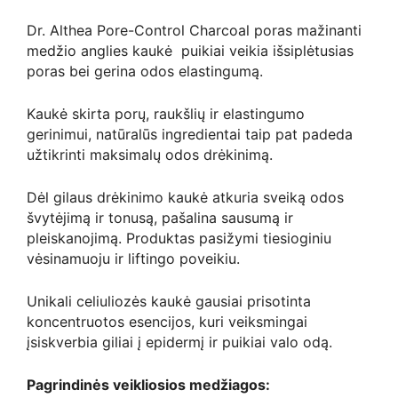
Dr. Althea Pore-Control Charcoal poras mažinanti
medžio anglies kaukė puikiai veikia išsiplėtusias
poras bei gerina odos elastingumą.
Kaukė skirta porų, raukšlių ir elastingumo
gerinimui, natūralūs ingredientai taip pat padeda
užtikrinti maksimalų odos drėkinimą.
Dėl gilaus drėkinimo kaukė atkuria sveiką odos
švytėjimą ir tonusą, pašalina sausumą ir
pleiskanojimą. Produktas pasižymi tiesioginiu
vėsinamuoju ir liftingo poveikiu.
Unikali celiuliozės kaukė gausiai prisotinta
koncentruotos esencijos, kuri veiksmingai
įsiskverbia giliai į epidermį ir puikiai valo odą.
Pagrindinės veikliosios medžiagos: