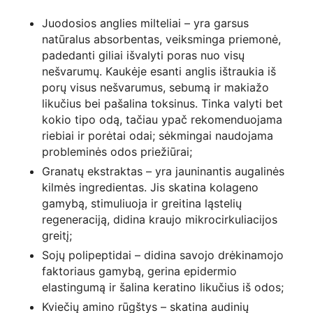
Juodosios anglies milteliai – yra garsus
natūralus absorbentas, veiksminga priemonė,
padedanti giliai išvalyti poras nuo visų
nešvarumų. Kaukėje esanti anglis ištraukia iš
porų visus nešvarumus, sebumą ir makiažo
likučius bei pašalina toksinus. Tinka valyti bet
kokio tipo odą, tačiau ypač rekomenduojama
riebiai ir porėtai odai; sėkmingai naudojama
probleminės odos priežiūrai;
Granatų ekstraktas – yra jauninantis augalinės
kilmės ingredientas. Jis skatina kolageno
gamybą, stimuliuoja ir greitina ląstelių
regeneraciją, didina kraujo mikrocirkuliacijos
greitį;
Sojų polipeptidai – didina savojo drėkinamojo
faktoriaus gamybą, gerina epidermio
elastingumą ir šalina keratino likučius iš odos;
Kviečių amino rūgštys – skatina audinių