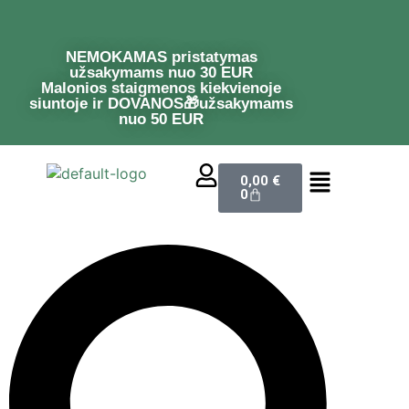
NEMOKAMAS pristatymas
užsakymams nuo 30 EUR
Malonios staigmenos kiekvienoje
siuntoje ir DOVANOS🎁užsakymams
nuo 50 EUR
0,00
€
0