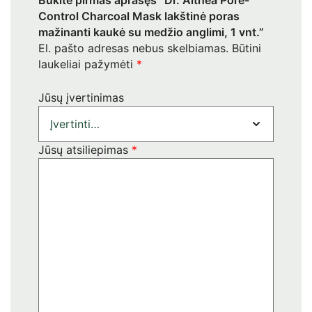
Būkite pirmas aprašęs “Dr. Althea Pore-
Control Charcoal Mask lakštinė poras
mažinanti kaukė su medžio anglimi, 1 vnt.”
El. pašto adresas nebus skelbiamas.
Būtini
laukeliai pažymėti
*
Jūsų įvertinimas
Jūsų atsiliepimas
*