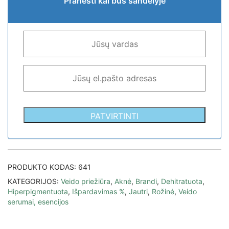
Pranešti kai bus sandėlyje
PATVIRTINTI
PRODUKTO KODAS:
641
KATEGORIJOS:
Veido priežiūra
,
Aknė
,
Brandi
,
Dehitratuota
,
Hiperpigmentuota
,
Išpardavimas %
,
Jautri
,
Rožinė
,
Veido
serumai, esencijos