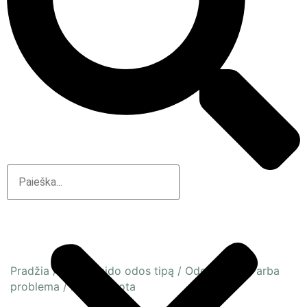
Pradžia
/
Pagal veido odos tipą
/
Odos būsena arba
problema
/
Dehitratuota