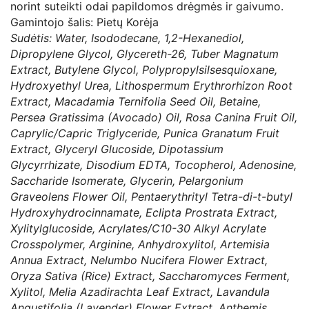
norint suteikti odai papildomos drėgmės ir gaivumo.
Gamintojo šalis: Pietų Korėja
Sudėtis:
Water, Isododecane, 1,2-Hexanediol,
Dipropylene Glycol, Glycereth-26, Tuber Magnatum
Extract, Butylene Glycol, Polypropylsilsesquioxane,
Hydroxyethyl Urea, Lithospermum Erythrorhizon Root
Extract, Macadamia Ternifolia Seed Oil, Betaine,
Persea Gratissima (Avocado) Oil, Rosa Canina Fruit Oil,
Caprylic/Capric Triglyceride, Punica Granatum Fruit
Extract, Glyceryl Glucoside, Dipotassium
Glycyrrhizate, Disodium EDTA, Tocopherol, Adenosine,
Saccharide Isomerate, Glycerin, Pelargonium
Graveolens Flower Oil, Pentaerythrityl Tetra-di-t-butyl
Hydroxyhydrocinnamate, Eclipta Prostrata Extract,
Xylitylglucoside, Acrylates/C10-30 Alkyl Acrylate
Crosspolymer, Arginine, Anhydroxylitol, Artemisia
Annua Extract, Nelumbo Nucifera Flower Extract,
Oryza Sativa (Rice) Extract, Saccharomyces Ferment,
Xylitol, Melia Azadirachta Leaf Extract, Lavandula
Angustifolia (Lavender) Flower Extract, Anthemis