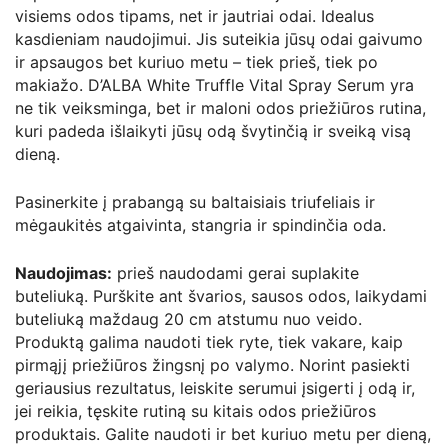
visiems odos tipams, net ir jautriai odai. Idealus
kasdieniam naudojimui. Jis suteikia jūsų odai gaivumo
ir apsaugos bet kuriuo metu – tiek prieš, tiek po
makiažo. D’ALBA White Truffle Vital Spray Serum yra
ne tik veiksminga, bet ir maloni odos priežiūros rutina,
kuri padeda išlaikyti jūsų odą švytinčią ir sveiką visą
dieną.
Pasinerkite į prabangą su baltaisiais triufeliais ir
mėgaukitės atgaivinta, stangria ir spindinčia oda.
Naudojimas:
prieš naudodami gerai suplakite
buteliuką. Purškite ant švarios, sausos odos, laikydami
buteliuką maždaug 20 cm atstumu nuo veido.
Produktą galima naudoti tiek ryte, tiek vakare, kaip
pirmąjį priežiūros žingsnį po valymo. Norint pasiekti
geriausius rezultatus, leiskite serumui įsigerti į odą ir,
jei reikia, tęskite rutiną su kitais odos priežiūros
produktais. Galite naudoti ir bet kuriuo metu per dieną,