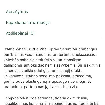
Aprašymas
Papildoma informacija
Atsiliepimai (0)
D’Alba White Truffle Vital Spray Serum tai prabangus
purškiamas veido serumas, praturtintas aukščiausios
kokybės baltaisiais triufeliais, kurie pasižymi
galingomis antioksidacinėmis savybėmis. Šis išskirtinis
serumas suteikia odai gilų raminamąjį efektą,
veiksmingai stabdo senėjimo požymių atsiradimą,
gerina odos elastingumą ir apsaugo nuo drėgmės
praradimo, palikdamas ją švelnią ir gaivią.
Lengvos tekstūros serumas įsigeria akimirksniu,
nepalikdamas lipnumo ar riebumo jausmo, todėl tinka