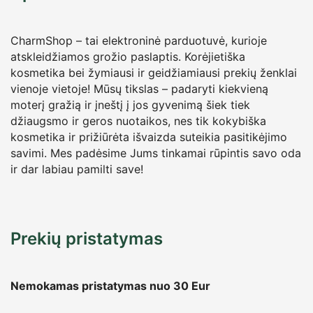
CharmShop – tai elektroninė parduotuvė, kurioje
atskleidžiamos grožio paslaptis. Korėjietiška
kosmetika bei žymiausi ir geidžiamiausi prekių ženklai
vienoje vietoje! Mūsų tikslas – padaryti kiekvieną
moterį gražią ir įneštį į jos gyvenimą šiek tiek
džiaugsmo ir geros nuotaikos, nes tik kokybiška
kosmetika ir prižiūrėta išvaizda suteikia pasitikėjimo
savimi. Mes padėsime Jums tinkamai rūpintis savo oda
ir dar labiau pamilti save!
Prekių pristatymas
Nemokamas pristatymas nuo 30
Eur